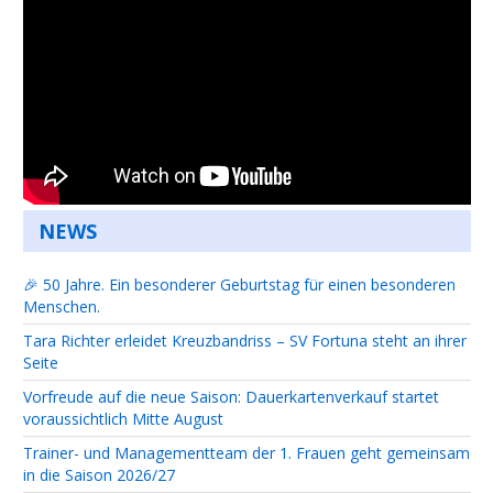
NEWS
🎉 50 Jahre. Ein besonderer Geburtstag für einen besonderen
Menschen.
Tara Richter erleidet Kreuzbandriss – SV Fortuna steht an ihrer
Seite
Vorfreude auf die neue Saison: Dauerkartenverkauf startet
voraussichtlich Mitte August
Trainer- und Managementteam der 1. Frauen geht gemeinsam
in die Saison 2026/27