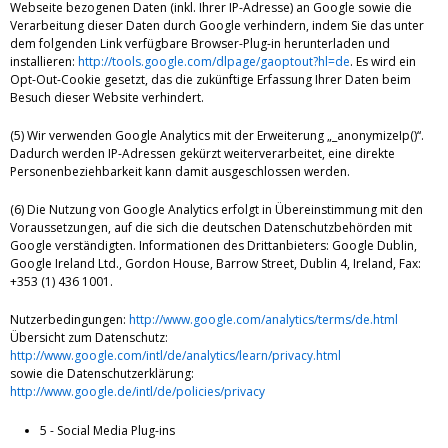
Webseite bezogenen Daten (inkl. Ihrer IP-Adresse) an Google sowie die
Verarbeitung dieser Daten durch Google verhindern, indem Sie das unter
dem folgenden Link verfügbare Browser-Plug-in herunterladen und
installieren:
http://tools.google.com/dlpage/gaoptout?hl=de
. Es wird ein
Opt-Out-Cookie gesetzt, das die zukünftige Erfassung Ihrer Daten beim
Besuch dieser Website verhindert.
(5) Wir verwenden Google Analytics mit der Erweiterung „_anonymizeIp()“.
Dadurch werden IP-Adressen gekürzt weiterverarbeitet, eine direkte
Personenbeziehbarkeit kann damit ausgeschlossen werden.
(6) Die Nutzung von Google Analytics erfolgt in Übereinstimmung mit den
Voraussetzungen, auf die sich die deutschen Datenschutzbehörden mit
Google verständigten. Informationen des Drittanbieters: Google Dublin,
Google Ireland Ltd., Gordon House, Barrow Street, Dublin 4, Ireland, Fax:
+353 (1) 436 1001.
Nutzerbedingungen:
http://www.google.com/analytics/terms/de.html
Übersicht zum Datenschutz:
http://www.google.com/intl/de/analytics/learn/privacy.html
sowie die Datenschutzerklärung:
http://www.google.de/intl/de/policies/privacy
5 - Social Media Plug-ins