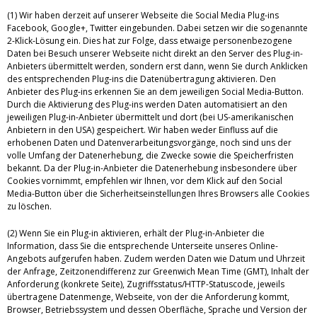
(1) Wir haben derzeit auf unserer Webseite die Social Media Plug-ins
Facebook, Google+, Twitter eingebunden. Dabei setzen wir die sogenannte
2-Klick-Lösung ein. Dies hat zur Folge, dass etwaige personenbezogene
Daten bei Besuch unserer Webseite nicht direkt an den Server des Plug-in-
Anbieters übermittelt werden, sondern erst dann, wenn Sie durch Anklicken
des entsprechenden Plug-ins die Datenübertragung aktivieren. Den
Anbieter des Plug-ins erkennen Sie an dem jeweiligen Social Media-Button.
Durch die Aktivierung des Plug-ins werden Daten automatisiert an den
jeweiligen Plug-in-Anbieter übermittelt und dort (bei US-amerikanischen
Anbietern in den USA) gespeichert. Wir haben weder Einfluss auf die
erhobenen Daten und Datenverarbeitungsvorgänge, noch sind uns der
volle Umfang der Datenerhebung, die Zwecke sowie die Speicherfristen
bekannt. Da der Plug-in-Anbieter die Datenerhebung insbesondere über
Cookies vornimmt, empfehlen wir Ihnen, vor dem Klick auf den Social
Media-Button über die Sicherheitseinstellungen Ihres Browsers alle Cookies
zu löschen.
(2) Wenn Sie ein Plug-in aktivieren, erhält der Plug-in-Anbieter die
Information, dass Sie die entsprechende Unterseite unseres Online-
Angebots aufgerufen haben. Zudem werden Daten wie Datum und Uhrzeit
der Anfrage, Zeitzonendifferenz zur Greenwich Mean Time (GMT), Inhalt der
Anforderung (konkrete Seite), Zugriffsstatus/HTTP-Statuscode, jeweils
übertragene Datenmenge, Webseite, von der die Anforderung kommt,
Browser, Betriebssystem und dessen Oberfläche, Sprache und Version der