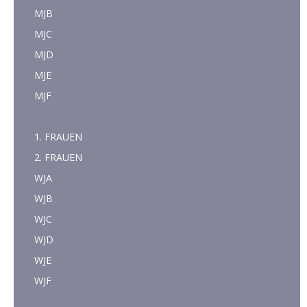
MJB
MJC
MJD
MJE
MJF
1. FRAUEN
2. FRAUEN
WJA
WJB
WJC
WJD
WJE
WJF