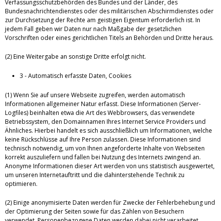
Verfassungsschutzbehörden des Bundes und der Länder, des
Bundesnachrichtendienstes oder des militärischen Abschirmdienstes oder
zur Durchsetzung der Rechte am geistigen Eigentum erforderlich ist. In
jedem Fall geben wir Daten nur nach Maßgabe der gesetzlichen
Vorschriften oder eines gerichtlichen Titels an Behörden und Dritte heraus.
(2) Eine Weitergabe an sonstige Dritte erfolgt nicht.
3 - Automatisch erfasste Daten, Cookies
(1) Wenn Sie auf unsere Webseite zugreifen, werden automatisch
Informationen allgemeiner Natur erfasst. Diese Informationen (Server-
Logfiles) beinhalten etwa die Art des Webbrowsers, das verwendete
Betriebssystem, den Domainnamen Ihres Internet Service Providers und
Ähnliches. Hierbei handelt es sich ausschließlich um Informationen, welche
keine Rückschlüsse auf Ihre Person zulassen. Diese Informationen sind
technisch notwendig, um von Ihnen angeforderte Inhalte von Webseiten
korrekt auszuliefern und fallen bei Nutzung des Internets zwingend an.
Anonyme Informationen dieser Art werden von uns statistisch ausgewertet,
um unseren Internetauftritt und die dahinterstehende Technik zu
optimieren.
(2) Einige anonymisierte Daten werden für Zwecke der Fehlerbehebung und
der Optimierung der Seiten sowie für das Zählen von Besuchern
verwendet. Personenbezogene Daten werden dabei nicht verarbeitet.