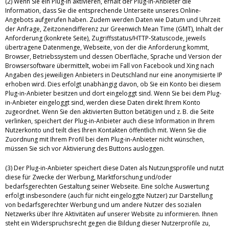
(2) Wenn Sie ein Plug-in aktivieren, erhält der Plug-in-Anbieter die
Information, dass Sie die entsprechende Unterseite unseres Online-
Angebots aufgerufen haben. Zudem werden Daten wie Datum und Uhrzeit
der Anfrage, Zeitzonendifferenz zur Greenwich Mean Time (GMT), Inhalt der
Anforderung (konkrete Seite), Zugriffsstatus/HTTP-Statuscode, jeweils
übertragene Datenmenge, Webseite, von der die Anforderung kommt,
Browser, Betriebssystem und dessen Oberfläche, Sprache und Version der
Browsersoftware übermittelt, wobei im Fall von Facebook und Xing nach
Angaben des jeweiligen Anbieters in Deutschland nur eine anonymisierte IP
erhoben wird. Dies erfolgt unabhängig davon, ob Sie ein Konto bei diesem
Plug-in-Anbieter besitzen und dort eingeloggt sind. Wenn Sie bei dem Plug-
in-Anbieter eingeloggt sind, werden diese Daten direkt Ihrem Konto
zugeordnet. Wenn Sie den aktivierten Button betätigen und z. B. die Seite
verlinken, speichert der Plug-in-Anbieter auch diese Information in Ihrem
Nutzerkonto und teilt dies Ihren Kontakten öffentlich mit. Wenn Sie die
Zuordnung mit Ihrem Profil bei dem Plug-in-Anbieter nicht wünschen,
müssen Sie sich vor Aktivierung des Buttons ausloggen.
(3) Der Plug-in-Anbieter speichert diese Daten als Nutzungsprofile und nutzt
diese für Zwecke der Werbung, Marktforschung und/oder
bedarfsgerechten Gestaltung seiner Webseite. Eine solche Auswertung
erfolgt insbesondere (auch für nicht eingeloggte Nutzer) zur Darstellung
von bedarfsgerechter Werbung und um andere Nutzer des sozialen
Netzwerks über Ihre Aktivitäten auf unserer Website zu informieren. Ihnen
steht ein Widerspruchsrecht gegen die Bildung dieser Nutzerprofile zu,