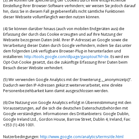
(3) Sie können die Speicherung der Cookies durch eine entsprechende
Einstellung Ihrer Browser-Software verhindern; wir weisen Sie jedoch darauf
hin, dass Sie in diesem Fall gegebenenfalls nicht sämtliche Funktionen
dieser Webseite vollumfänglich werden nutzen können.
(4) Sie können darüber hinaus (auch von mobilen Endgeräten aus) die
Erfassung der durch das Cookie erzeugten und auf Ihre Nutzung der
Webseite bezogenen Daten (inkl. Ihrer IP-Adresse) an Google sowie die
Verarbeitung dieser Daten durch Google verhindern, indem Sie das unter
dem folgenden Link verfügbare Browser-Plug-in herunterladen und
installieren:
http://tools.google.com/dlpage/gaoptout?hl=de
. Es wird ein
Opt-Out-Cookie gesetzt, das die zukünftige Erfassung Ihrer Daten beim
Besuch dieser Website verhindert.
(5) Wir verwenden Google Analytics mit der Erweiterung „_anonymizeIp()“.
Dadurch werden IP-Adressen gekürzt weiterverarbeitet, eine direkte
Personenbeziehbarkeit kann damit ausgeschlossen werden.
(6) Die Nutzung von Google Analytics erfolgt in Übereinstimmung mit den
Voraussetzungen, auf die sich die deutschen Datenschutzbehörden mit
Google verständigten. Informationen des Drittanbieters: Google Dublin,
Google Ireland Ltd., Gordon House, Barrow Street, Dublin 4, Ireland, Fax:
+353 (1) 436 1001.
Nutzerbedingungen:
http://www.google.com/analytics/terms/de.html