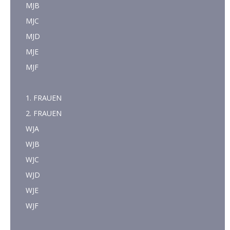
MJB
MJC
MJD
MJE
MJF
1. FRAUEN
2. FRAUEN
WJA
WJB
WJC
WJD
WJE
WJF