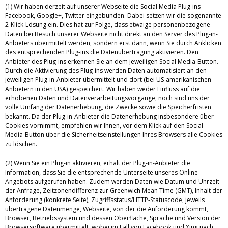
(1) Wir haben derzeit auf unserer Webseite die Social Media Plug-ins
Facebook, Google+, Twitter eingebunden. Dabei setzen wir die sogenannte
2-Klick-Lösung ein. Dies hat zur Folge, dass etwaige personenbezogene
Daten bei Besuch unserer Webseite nicht direkt an den Server des Plug-in-
Anbieters übermittelt werden, sondern erst dann, wenn Sie durch Anklicken
des entsprechenden Plug-ins die Datenübertragung aktivieren. Den
Anbieter des Plug-ins erkennen Sie an dem jeweiligen Social Media-Button.
Durch die Aktivierung des Plug-ins werden Daten automatisiert an den
jeweiligen Plug-in-Anbieter übermittelt und dort (bei US-amerikanischen
Anbietern in den USA) gespeichert. Wir haben weder Einfluss auf die
erhobenen Daten und Datenverarbeitungsvorgänge, noch sind uns der
volle Umfang der Datenerhebung, die Zwecke sowie die Speicherfristen
bekannt. Da der Plug-in-Anbieter die Datenerhebung insbesondere über
Cookies vornimmt, empfehlen wir Ihnen, vor dem Klick auf den Social
Media-Button über die Sicherheitseinstellungen Ihres Browsers alle Cookies
zu löschen.
(2) Wenn Sie ein Plug-in aktivieren, erhält der Plug-in-Anbieter die
Information, dass Sie die entsprechende Unterseite unseres Online-
Angebots aufgerufen haben. Zudem werden Daten wie Datum und Uhrzeit
der Anfrage, Zeitzonendifferenz zur Greenwich Mean Time (GMT), Inhalt der
Anforderung (konkrete Seite), Zugriffsstatus/HTTP-Statuscode, jeweils
übertragene Datenmenge, Webseite, von der die Anforderung kommt,
Browser, Betriebssystem und dessen Oberfläche, Sprache und Version der
Browsersoftware übermittelt, wobei im Fall von Facebook und Xing nach