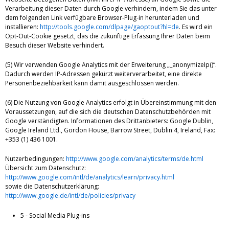
Verarbeitung dieser Daten durch Google verhindern, indem Sie das unter
dem folgenden Link verfügbare Browser-Plug-in herunterladen und
installieren:
http://tools.google.com/dlpage/gaoptout?hl=de
. Es wird ein
Opt-Out-Cookie gesetzt, das die zukünftige Erfassung Ihrer Daten beim
Besuch dieser Website verhindert.
(5) Wir verwenden Google Analytics mit der Erweiterung „_anonymizeIp()“.
Dadurch werden IP-Adressen gekürzt weiterverarbeitet, eine direkte
Personenbeziehbarkeit kann damit ausgeschlossen werden.
(6) Die Nutzung von Google Analytics erfolgt in Übereinstimmung mit den
Voraussetzungen, auf die sich die deutschen Datenschutzbehörden mit
Google verständigten. Informationen des Drittanbieters: Google Dublin,
Google Ireland Ltd., Gordon House, Barrow Street, Dublin 4, Ireland, Fax:
+353 (1) 436 1001.
Nutzerbedingungen:
http://www.google.com/analytics/terms/de.html
Übersicht zum Datenschutz:
http://www.google.com/intl/de/analytics/learn/privacy.html
sowie die Datenschutzerklärung:
http://www.google.de/intl/de/policies/privacy
5 - Social Media Plug-ins