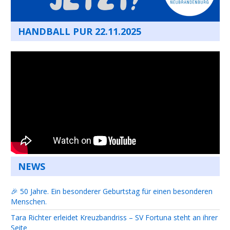
HANDBALL PUR 22.11.2025
NEWS
🎉 50 Jahre. Ein besonderer Geburtstag für einen besonderen
Menschen.
Tara Richter erleidet Kreuzbandriss – SV Fortuna steht an ihrer
Seite