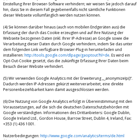
Einstellung Ihrer Browser-Software verhindern; wir weisen Sie jedoch darauf
hin, dass Sie in diesem Fall gegebenenfalls nicht sämtliche Funktionen
dieser Webseite vollumfänglich werden nutzen können.
(4) Sie können darüber hinaus (auch von mobilen Endgeräten aus) die
Erfassung der durch das Cookie erzeugten und auf Ihre Nutzung der
Webseite bezogenen Daten (inkl. Ihrer IP-Adresse) an Google sowie die
Verarbeitung dieser Daten durch Google verhindern, indem Sie das unter
dem folgenden Link verfügbare Browser-Plug-in herunterladen und
installieren:
http://tools.google.com/dlpage/gaoptout?hl=de
. Es wird ein
Opt-Out-Cookie gesetzt, das die zukünftige Erfassung Ihrer Daten beim
Besuch dieser Website verhindert.
(5) Wir verwenden Google Analytics mit der Erweiterung „_anonymizeIp()“.
Dadurch werden IP-Adressen gekürzt weiterverarbeitet, eine direkte
Personenbeziehbarkeit kann damit ausgeschlossen werden.
(6) Die Nutzung von Google Analytics erfolgt in Übereinstimmung mit den
Voraussetzungen, auf die sich die deutschen Datenschutzbehörden mit
Google verständigten. Informationen des Drittanbieters: Google Dublin,
Google Ireland Ltd., Gordon House, Barrow Street, Dublin 4, Ireland, Fax:
+353 (1) 436 1001.
Nutzerbedingungen:
http://www.google.com/analytics/terms/de.html