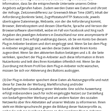
Information, dass Sie die entsprechende Unterseite unseres Online-
Angebots aufgerufen haben. Zudem werden Daten wie Datum und Uhrzeit
der Anfrage, Zeitzonendifferenz zur Greenwich Mean Time (GMT), Inhalt der
Anforderung (konkrete Seite), Zugriffsstatus/HTTP-Statuscode, jeweils
übertragene Datenmenge, Webseite, von der die Anforderung kommt,
Browser, Betriebssystem und dessen Oberfläche, Sprache und Version der
Browsersoftware übermittelt, wobei im Fall von Facebook und Xing nach
Angaben des jeweiligen Anbieters in Deutschland nur eine anonymisierte IP
erhoben wird. Dies erfolgt unabhängig davon, ob Sie ein Konto bei diesem
Plug-in-Anbieter besitzen und dort eingeloggt sind. Wenn Sie bei dem Plug-
in-Anbieter eingeloggt sind, werden diese Daten direkt Ihrem Konto
zugeordnet. Wenn Sie den aktivierten Button betätigen und z. B. die Seite
verlinken, speichert der Plug-in-Anbieter auch diese Information in Ihrem
Nutzerkonto und teilt dies Ihren Kontakten öffentlich mit. Wenn Sie die
Zuordnung mit Ihrem Profil bei dem Plug-in-Anbieter nicht wünschen,
müssen Sie sich vor Aktivierung des Buttons ausloggen.
(3) Der Plug-in-Anbieter speichert diese Daten als Nutzungsprofile und nutzt
diese für Zwecke der Werbung, Marktforschung und/oder
bedarfsgerechten Gestaltung seiner Webseite. Eine solche Auswertung
erfolgt insbesondere (auch für nicht eingeloggte Nutzer) zur Darstellung
von bedarfsgerechter Werbung und um andere Nutzer des sozialen
Netzwerks über Ihre Aktivitäten auf unserer Website zu informieren. Ihnen
steht ein Widerspruchsrecht gegen die Bildung dieser Nutzerprofile zu,