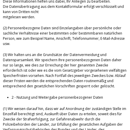
Diese Informationen helfen uns dabei, Ihr Anliegen zu bearbeiten.
Die Datenübertragung aus dem Kontaktformular erfolgt verschlüsselt und
kann von Dritten nicht
mitgelesen werden.
(2) Personenbezogene Daten sind Einzelangaben über persönliche oder
sachliche Verhältnisse einer bestimmten oder bestimmbaren natürlichen
Person, wie zum Beispiel Name, Anschrift, Telefonnummer, E-Mail-Adresse
usw.
(3) Wir halten uns an die Grundsätze der Datenvermeidung und
Datensparsamkeit. Wir speichern Ihre personenbezogenen Daten daher
nur so lange, wie dies zur Erreichung der hier genannten Zwecke
erforderlich ist oder wie es die vom Gesetzgeber vorgesehenen vielfältigen
Speicherfristen vorsehen. Nach Fortfall des jeweiligen Zweckes bzw. Ablauf
dieser Fristen werden die entsprechenden Daten routinemäßig und
entsprechend den gesetzlichen Vorschriften gesperrt oder gelöscht.
2 - Nutzung und Weitergabe personenbezogener Daten
(1) Wir weisen darauf hin, dass wir auf Anordnung der zuständigen Stelle im
Einzelfall berechtigt sind, Auskunft über Daten zu erteilen, soweit dies für
Zwecke der Strafverfolgung, zur Gefahrenabwehr durch die
Polizeibehörden der Länder, zur Erfüllung der gesetzlichen Aufgaben der
Verfassungsschutzbehörden des Bundes und der Länder, des