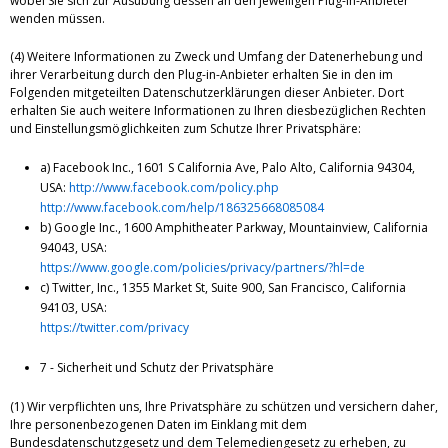
wobei Sie sich zur Ausübung dessen an den jeweiligen Plug-in-Anbieter
wenden müssen.
(4) Weitere Informationen zu Zweck und Umfang der Datenerhebung und
ihrer Verarbeitung durch den Plug-in-Anbieter erhalten Sie in den im
Folgenden mitgeteilten Datenschutzerklärungen dieser Anbieter. Dort
erhalten Sie auch weitere Informationen zu Ihren diesbezüglichen Rechten
und Einstellungsmöglichkeiten zum Schutze Ihrer Privatsphäre:
a) Facebook Inc., 1601 S California Ave, Palo Alto, California 94304,
USA:
http://www.facebook.com/policy.php
http://www.facebook.com/help/186325668085084
b) Google Inc., 1600 Amphitheater Parkway, Mountainview, California
94043, USA:
https://www.google.com/policies/privacy/partners/?hl=de
c) Twitter, Inc., 1355 Market St, Suite 900, San Francisco, California
94103, USA:
https://twitter.com/privacy
7 - Sicherheit und Schutz der Privatsphäre
(1) Wir verpflichten uns, Ihre Privatsphäre zu schützen und versichern daher,
Ihre personenbezogenen Daten im Einklang mit dem
Bundesdatenschutzgesetz und dem Telemediengesetz zu erheben, zu