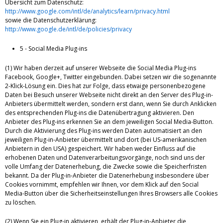
Übersicht zum Datenschutz:
http://www.google.com/intl/de/analytics/learn/privacy.html
sowie die Datenschutzerklärung:
http://www.google.de/intl/de/policies/privacy
5 - Social Media Plug-ins
(1) Wir haben derzeit auf unserer Webseite die Social Media Plug-ins
Facebook, Google+, Twitter eingebunden. Dabei setzen wir die sogenannte
2-Klick-Lösung ein. Dies hat zur Folge, dass etwaige personenbezogene
Daten bei Besuch unserer Webseite nicht direkt an den Server des Plug-in-
Anbieters übermittelt werden, sondern erst dann, wenn Sie durch Anklicken
des entsprechenden Plug-ins die Datenübertragung aktivieren. Den
Anbieter des Plug-ins erkennen Sie an dem jeweiligen Social Media-Button.
Durch die Aktivierung des Plug-ins werden Daten automatisiert an den
jeweiligen Plug-in-Anbieter übermittelt und dort (bei US-amerikanischen
Anbietern in den USA) gespeichert. Wir haben weder Einfluss auf die
erhobenen Daten und Datenverarbeitungsvorgänge, noch sind uns der
volle Umfang der Datenerhebung, die Zwecke sowie die Speicherfristen
bekannt. Da der Plug-in-Anbieter die Datenerhebung insbesondere über
Cookies vornimmt, empfehlen wir Ihnen, vor dem Klick auf den Social
Media-Button über die Sicherheitseinstellungen Ihres Browsers alle Cookies
zu löschen.
(2) Wenn Sie ein Plug-in aktivieren, erhält der Plug-in-Anbieter die