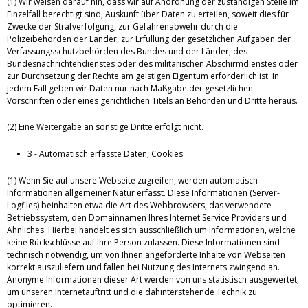
(1) Wir weisen darauf hin, dass wir auf Anordnung der zuständigen Stelle im
Einzelfall berechtigt sind, Auskunft über Daten zu erteilen, soweit dies für
Zwecke der Strafverfolgung, zur Gefahrenabwehr durch die
Polizeibehörden der Länder, zur Erfüllung der gesetzlichen Aufgaben der
Verfassungsschutzbehörden des Bundes und der Länder, des
Bundesnachrichtendienstes oder des militärischen Abschirmdienstes oder
zur Durchsetzung der Rechte am geistigen Eigentum erforderlich ist. In
jedem Fall geben wir Daten nur nach Maßgabe der gesetzlichen
Vorschriften oder eines gerichtlichen Titels an Behörden und Dritte heraus.
(2) Eine Weitergabe an sonstige Dritte erfolgt nicht.
3 - Automatisch erfasste Daten, Cookies
(1) Wenn Sie auf unsere Webseite zugreifen, werden automatisch
Informationen allgemeiner Natur erfasst. Diese Informationen (Server-
Logfiles) beinhalten etwa die Art des Webbrowsers, das verwendete
Betriebssystem, den Domainnamen Ihres Internet Service Providers und
Ähnliches. Hierbei handelt es sich ausschließlich um Informationen, welche
keine Rückschlüsse auf Ihre Person zulassen. Diese Informationen sind
technisch notwendig, um von Ihnen angeforderte Inhalte von Webseiten
korrekt auszuliefern und fallen bei Nutzung des Internets zwingend an.
Anonyme Informationen dieser Art werden von uns statistisch ausgewertet,
um unseren Internetauftritt und die dahinterstehende Technik zu
optimieren.