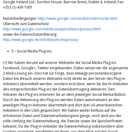
Google Ireland Ltd., Gordon House, Barrow Street, Dublin 4, Ireland, Fax:
+353 (1) 436 1001.
Nutzerbedingungen:
http://www.google.com/analytics/terms/de.html
Übersicht zum Datenschutz:
http://www.google.com/intl/de/analytics/learn/privacy.html
sowie die Datenschutzerklärung:
http://www.google.de/intl/de/policies/privacy
5 - Social Media Plug-ins
(1) Wir haben derzeit auf unserer Webseite die Social Media Plug-ins
Facebook, Google+, Twitter eingebunden. Dabei setzen wir die sogenannte
2-Klick-Lösung ein. Dies hat zur Folge, dass etwaige personenbezogene
Daten bei Besuch unserer Webseite nicht direkt an den Server des Plug-in-
Anbieters übermittelt werden, sondern erst dann, wenn Sie durch Anklicken
des entsprechenden Plug-ins die Datenübertragung aktivieren. Den
Anbieter des Plug-ins erkennen Sie an dem jeweiligen Social Media-Button.
Durch die Aktivierung des Plug-ins werden Daten automatisiert an den
jeweiligen Plug-in-Anbieter übermittelt und dort (bei US-amerikanischen
Anbietern in den USA) gespeichert. Wir haben weder Einfluss auf die
erhobenen Daten und Datenverarbeitungsvorgänge, noch sind uns der
volle Umfang der Datenerhebung, die Zwecke sowie die Speicherfristen
bekannt. Da der Plug-in-Anbieter die Datenerhebung insbesondere über
Cookies vornimmt, empfehlen wir Ihnen, vor dem Klick auf den Social