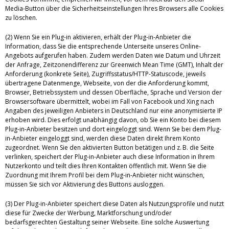
Media-Button über die Sicherheitseinstellungen Ihres Browsers alle Cookies
zu löschen.
(2) Wenn Sie ein Plug-in aktivieren, erhält der Plug-in-Anbieter die
Information, dass Sie die entsprechende Unterseite unseres Online-
Angebots aufgerufen haben. Zudem werden Daten wie Datum und Uhrzeit
der Anfrage, Zeitzonendifferenz zur Greenwich Mean Time (GMT), Inhalt der
Anforderung (konkrete Seite), Zugriffsstatus/HTTP-Statuscode, jeweils
übertragene Datenmenge, Webseite, von der die Anforderung kommt,
Browser, Betriebssystem und dessen Oberfläche, Sprache und Version der
Browsersoftware übermittelt, wobei im Fall von Facebook und Xing nach
Angaben des jeweiligen Anbieters in Deutschland nur eine anonymisierte IP
erhoben wird. Dies erfolgt unabhängig davon, ob Sie ein Konto bei diesem
Plug-in-Anbieter besitzen und dort eingeloggt sind. Wenn Sie bei dem Plug-
in-Anbieter eingeloggt sind, werden diese Daten direkt Ihrem Konto
zugeordnet. Wenn Sie den aktivierten Button betätigen und z. B. die Seite
verlinken, speichert der Plug-in-Anbieter auch diese Information in Ihrem
Nutzerkonto und teilt dies Ihren Kontakten öffentlich mit. Wenn Sie die
Zuordnung mit Ihrem Profil bei dem Plug-in-Anbieter nicht wünschen,
müssen Sie sich vor Aktivierung des Buttons ausloggen.
(3) Der Plug-in-Anbieter speichert diese Daten als Nutzungsprofile und nutzt
diese für Zwecke der Werbung, Marktforschung und/oder
bedarfsgerechten Gestaltung seiner Webseite. Eine solche Auswertung