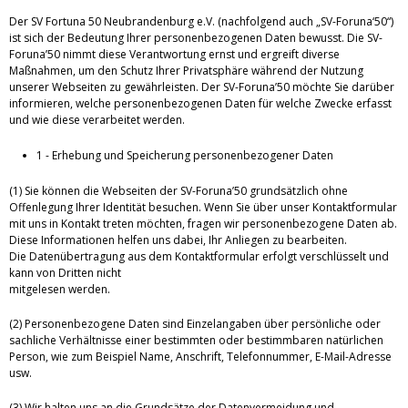
Der SV Fortuna 50 Neubrandenburg e.V. (nachfolgend auch „SV-Foruna‘50“)
ist sich der Bedeutung Ihrer personenbezogenen Daten bewusst. Die SV-
Foruna’50 nimmt diese Verantwortung ernst und ergreift diverse
Maßnahmen, um den Schutz Ihrer Privatsphäre während der Nutzung
unserer Webseiten zu gewährleisten. Der SV-Foruna’50 möchte Sie darüber
informieren, welche personenbezogenen Daten für welche Zwecke erfasst
und wie diese verarbeitet werden.
1 - Erhebung und Speicherung personenbezogener Daten
(1) Sie können die Webseiten der SV-Foruna’50 grundsätzlich ohne
Offenlegung Ihrer Identität besuchen. Wenn Sie über unser Kontaktformular
mit uns in Kontakt treten möchten, fragen wir personenbezogene Daten ab.
Diese Informationen helfen uns dabei, Ihr Anliegen zu bearbeiten.
Die Datenübertragung aus dem Kontaktformular erfolgt verschlüsselt und
kann von Dritten nicht
mitgelesen werden.
(2) Personenbezogene Daten sind Einzelangaben über persönliche oder
sachliche Verhältnisse einer bestimmten oder bestimmbaren natürlichen
Person, wie zum Beispiel Name, Anschrift, Telefonnummer, E-Mail-Adresse
usw.
(3) Wir halten uns an die Grundsätze der Datenvermeidung und