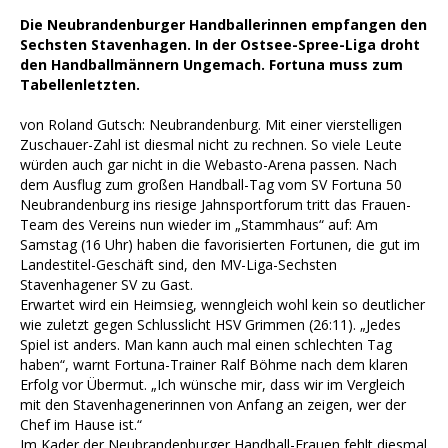
Die Neubrandenburger Handballerinnen empfangen den
Sechsten Stavenhagen. In der Ostsee-Spree-Liga droht
den Handballmännern Ungemach. Fortuna muss zum
Tabellenletzten.
von Roland Gutsch: Neubrandenburg. Mit einer vierstelligen
Zuschauer-Zahl ist diesmal nicht zu rechnen. So viele Leute
würden auch gar nicht in die Webasto-Arena passen. Nach
dem Ausflug zum großen Handball-Tag vom SV Fortuna 50
Neubrandenburg ins riesige Jahnsportforum tritt das Frauen-
Team des Vereins nun wieder im „Stammhaus“ auf: Am
Samstag (16 Uhr) haben die favorisierten Fortunen, die gut im
Landestitel-Geschäft sind, den MV-Liga-Sechsten
Stavenhagener SV zu Gast.
Erwartet wird ein Heimsieg, wenngleich wohl kein so deutlicher
wie zuletzt gegen Schlusslicht HSV Grimmen (26:11). „Jedes
Spiel ist anders. Man kann auch mal einen schlechten Tag
haben“, warnt Fortuna-Trainer Ralf Böhme nach dem klaren
Erfolg vor Übermut. „Ich wünsche mir, dass wir im Vergleich
mit den Stavenhagenerinnen von Anfang an zeigen, wer der
Chef im Hause ist.“
Im Kader der Neubrandenburger Handball-Frauen fehlt diesmal