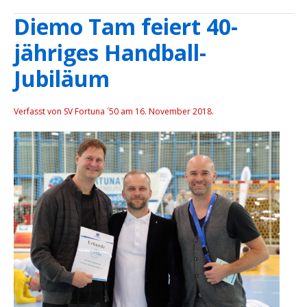
Diemo Tam feiert 40-
jähriges Handball-
Jubiläum
Verfasst von SV Fortuna ´50 am
16. November 2018
.