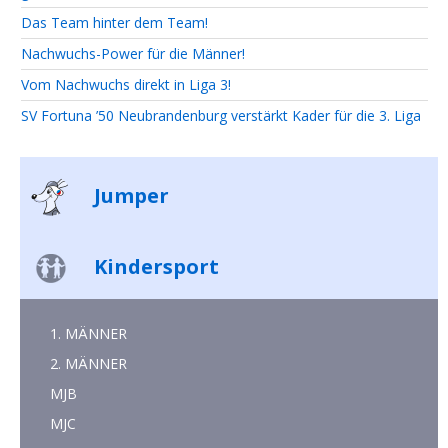
Das Team hinter dem Team!
Nachwuchs-Power für die Männer!
Vom Nachwuchs direkt in Liga 3!
SV Fortuna ’50 Neubrandenburg verstärkt Kader für die 3. Liga
Jumper
Kindersport
1. MÄNNER
2. MÄNNER
MJB
MJC