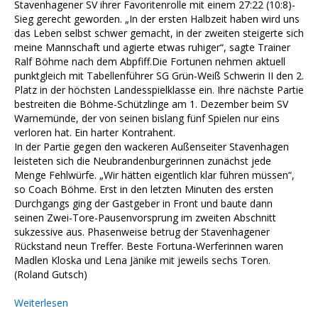
Stavenhagener SV ihrer Favoritenrolle mit einem 27:22 (10:8)-
Sieg gerecht geworden. „In der ersten Halbzeit haben wird uns
das Leben selbst schwer gemacht, in der zweiten steigerte sich
meine Mannschaft und agierte etwas ruhiger“, sagte Trainer
Ralf Böhme nach dem Abpfiff.Die Fortunen nehmen aktuell
punktgleich mit Tabellenführer SG Grün-Weiß Schwerin II den 2.
Platz in der höchsten Landesspielklasse ein. Ihre nächste Partie
bestreiten die Böhme-Schützlinge am 1. Dezember beim SV
Warnemünde, der von seinen bislang fünf Spielen nur eins
verloren hat. Ein harter Kontrahent.
In der Partie gegen den wackeren Außenseiter Stavenhagen
leisteten sich die Neubrandenburgerinnen zunächst jede
Menge Fehlwürfe. „Wir hätten eigentlich klar führen müssen“,
so Coach Böhme. Erst in den letzten Minuten des ersten
Durchgangs ging der Gastgeber in Front und baute dann
seinen Zwei-Tore-Pausenvorsprung im zweiten Abschnitt
sukzessive aus. Phasenweise betrug der Stavenhagener
Rückstand neun Treffer. Beste Fortuna-Werferinnen waren
Madlen Kloska und Lena Jänike mit jeweils sechs Toren.
(Roland Gutsch)
Weiterlesen