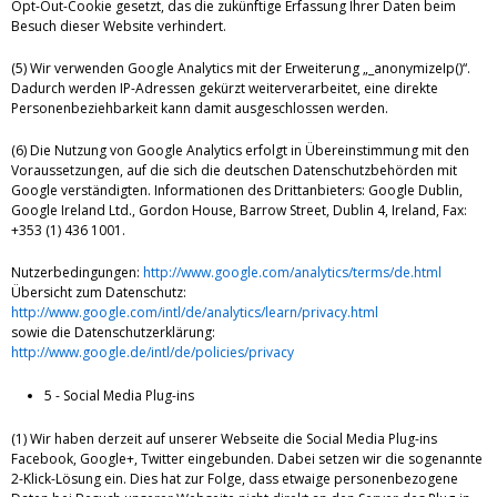
Opt-Out-Cookie gesetzt, das die zukünftige Erfassung Ihrer Daten beim
Besuch dieser Website verhindert.
(5) Wir verwenden Google Analytics mit der Erweiterung „_anonymizeIp()“.
Dadurch werden IP-Adressen gekürzt weiterverarbeitet, eine direkte
Personenbeziehbarkeit kann damit ausgeschlossen werden.
(6) Die Nutzung von Google Analytics erfolgt in Übereinstimmung mit den
Voraussetzungen, auf die sich die deutschen Datenschutzbehörden mit
Google verständigten. Informationen des Drittanbieters: Google Dublin,
Google Ireland Ltd., Gordon House, Barrow Street, Dublin 4, Ireland, Fax:
+353 (1) 436 1001.
Nutzerbedingungen:
http://www.google.com/analytics/terms/de.html
Übersicht zum Datenschutz:
http://www.google.com/intl/de/analytics/learn/privacy.html
sowie die Datenschutzerklärung:
http://www.google.de/intl/de/policies/privacy
5 - Social Media Plug-ins
(1) Wir haben derzeit auf unserer Webseite die Social Media Plug-ins
Facebook, Google+, Twitter eingebunden. Dabei setzen wir die sogenannte
2-Klick-Lösung ein. Dies hat zur Folge, dass etwaige personenbezogene