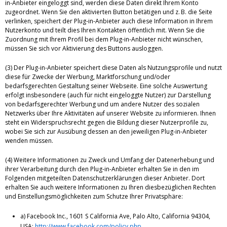
in-Anbieter eingeloggt sind, werden diese Daten direkt Ihrem Konto
zugeordnet. Wenn Sie den aktivierten Button betätigen und z. B. die Seite
verlinken, speichert der Plug-in-Anbieter auch diese Information in Ihrem
Nutzerkonto und teilt dies Ihren Kontakten öffentlich mit. Wenn Sie die
Zuordnung mit Ihrem Profil bei dem Plug-in-Anbieter nicht wünschen,
müssen Sie sich vor Aktivierung des Buttons ausloggen.
(3) Der Plug-in-Anbieter speichert diese Daten als Nutzungsprofile und nutzt
diese für Zwecke der Werbung, Marktforschung und/oder
bedarfsgerechten Gestaltung seiner Webseite. Eine solche Auswertung
erfolgt insbesondere (auch für nicht eingeloggte Nutzer) zur Darstellung
von bedarfsgerechter Werbung und um andere Nutzer des sozialen
Netzwerks über Ihre Aktivitäten auf unserer Website zu informieren. Ihnen
steht ein Widerspruchsrecht gegen die Bildung dieser Nutzerprofile zu,
wobei Sie sich zur Ausübung dessen an den jeweiligen Plug-in-Anbieter
wenden müssen.
(4) Weitere Informationen zu Zweck und Umfang der Datenerhebung und
ihrer Verarbeitung durch den Plug-in-Anbieter erhalten Sie in den im
Folgenden mitgeteilten Datenschutzerklärungen dieser Anbieter. Dort
erhalten Sie auch weitere Informationen zu Ihren diesbezüglichen Rechten
und Einstellungsmöglichkeiten zum Schutze Ihrer Privatsphäre:
a) Facebook Inc., 1601 S California Ave, Palo Alto, California 94304,
USA:
http://www.facebook.com/policy.php