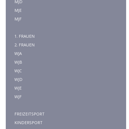
MJD
MJE
MJF
1. FRAUEN
2. FRAUEN
WJA
WJB
WJC
WJD
WJE
WJF
FREIZEITSPORT
KINDERSPORT