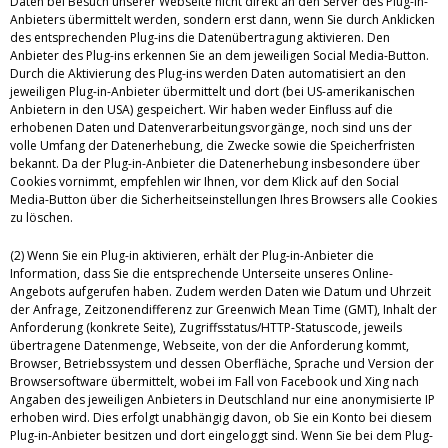
Daten bei Besuch unserer Webseite nicht direkt an den Server des Plug-in-
Anbieters übermittelt werden, sondern erst dann, wenn Sie durch Anklicken
des entsprechenden Plug-ins die Datenübertragung aktivieren. Den
Anbieter des Plug-ins erkennen Sie an dem jeweiligen Social Media-Button.
Durch die Aktivierung des Plug-ins werden Daten automatisiert an den
jeweiligen Plug-in-Anbieter übermittelt und dort (bei US-amerikanischen
Anbietern in den USA) gespeichert. Wir haben weder Einfluss auf die
erhobenen Daten und Datenverarbeitungsvorgänge, noch sind uns der
volle Umfang der Datenerhebung, die Zwecke sowie die Speicherfristen
bekannt. Da der Plug-in-Anbieter die Datenerhebung insbesondere über
Cookies vornimmt, empfehlen wir Ihnen, vor dem Klick auf den Social
Media-Button über die Sicherheitseinstellungen Ihres Browsers alle Cookies
zu löschen.
(2) Wenn Sie ein Plug-in aktivieren, erhält der Plug-in-Anbieter die
Information, dass Sie die entsprechende Unterseite unseres Online-
Angebots aufgerufen haben. Zudem werden Daten wie Datum und Uhrzeit
der Anfrage, Zeitzonendifferenz zur Greenwich Mean Time (GMT), Inhalt der
Anforderung (konkrete Seite), Zugriffsstatus/HTTP-Statuscode, jeweils
übertragene Datenmenge, Webseite, von der die Anforderung kommt,
Browser, Betriebssystem und dessen Oberfläche, Sprache und Version der
Browsersoftware übermittelt, wobei im Fall von Facebook und Xing nach
Angaben des jeweiligen Anbieters in Deutschland nur eine anonymisierte IP
erhoben wird. Dies erfolgt unabhängig davon, ob Sie ein Konto bei diesem
Plug-in-Anbieter besitzen und dort eingeloggt sind. Wenn Sie bei dem Plug-