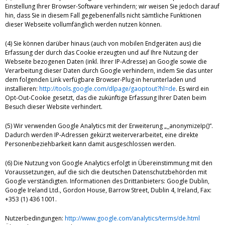
Einstellung Ihrer Browser-Software verhindern; wir weisen Sie jedoch darauf
hin, dass Sie in diesem Fall gegebenenfalls nicht sämtliche Funktionen
dieser Webseite vollumfänglich werden nutzen können.
(4) Sie können darüber hinaus (auch von mobilen Endgeräten aus) die
Erfassung der durch das Cookie erzeugten und auf Ihre Nutzung der
Webseite bezogenen Daten (inkl. Ihrer IP-Adresse) an Google sowie die
Verarbeitung dieser Daten durch Google verhindern, indem Sie das unter
dem folgenden Link verfügbare Browser-Plug-in herunterladen und
installieren:
http://tools.google.com/dlpage/gaoptout?hl=de
. Es wird ein
Opt-Out-Cookie gesetzt, das die zukünftige Erfassung Ihrer Daten beim
Besuch dieser Website verhindert.
(5) Wir verwenden Google Analytics mit der Erweiterung „_anonymizeIp()“.
Dadurch werden IP-Adressen gekürzt weiterverarbeitet, eine direkte
Personenbeziehbarkeit kann damit ausgeschlossen werden.
(6) Die Nutzung von Google Analytics erfolgt in Übereinstimmung mit den
Voraussetzungen, auf die sich die deutschen Datenschutzbehörden mit
Google verständigten. Informationen des Drittanbieters: Google Dublin,
Google Ireland Ltd., Gordon House, Barrow Street, Dublin 4, Ireland, Fax:
+353 (1) 436 1001.
Nutzerbedingungen:
http://www.google.com/analytics/terms/de.html