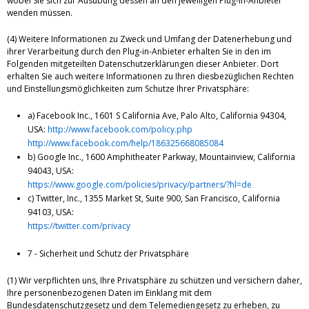
wobei Sie sich zur Ausübung dessen an den jeweiligen Plug-in-Anbieter
wenden müssen.
(4) Weitere Informationen zu Zweck und Umfang der Datenerhebung und
ihrer Verarbeitung durch den Plug-in-Anbieter erhalten Sie in den im
Folgenden mitgeteilten Datenschutzerklärungen dieser Anbieter. Dort
erhalten Sie auch weitere Informationen zu Ihren diesbezüglichen Rechten
und Einstellungsmöglichkeiten zum Schutze Ihrer Privatsphäre:
a) Facebook Inc., 1601 S California Ave, Palo Alto, California 94304,
USA:
http://www.facebook.com/policy.php
http://www.facebook.com/help/186325668085084
b) Google Inc., 1600 Amphitheater Parkway, Mountainview, California
94043, USA:
https://www.google.com/policies/privacy/partners/?hl=de
c) Twitter, Inc., 1355 Market St, Suite 900, San Francisco, California
94103, USA:
https://twitter.com/privacy
7 - Sicherheit und Schutz der Privatsphäre
(1) Wir verpflichten uns, Ihre Privatsphäre zu schützen und versichern daher,
Ihre personenbezogenen Daten im Einklang mit dem
Bundesdatenschutzgesetz und dem Telemediengesetz zu erheben, zu