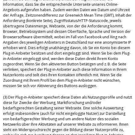
Information, dass Sie die entsprechende Unterseite unseres Online-
Angebots aufgerufen haben. Zudem werden Daten wie Datum und Uhrzeit
der Anfrage, Zeitzonendifferenz zur Greenwich Mean Time (GMT), Inhalt der
Anforderung (konkrete Seite), Zugriffsstatus/HTTP-Statuscode, jeweils
übertragene Datenmenge, Webseite, von der die Anforderung kommt,
Browser, Betriebssystem und dessen Oberfläche, Sprache und Version der
Browsersoftware übermittelt, wobei im Fall von Facebook und Xing nach
Angaben des jeweiligen Anbieters in Deutschland nur eine anonymisierte IP
erhoben wird. Dies erfolgt unabhängig davon, ob Sie ein Konto bei diesem
Plug-in-Anbieter besitzen und dort eingeloggt sind. Wenn Sie bei dem Plug-
in-Anbieter eingeloggt sind, werden diese Daten direkt Ihrem Konto
zugeordnet. Wenn Sie den aktivierten Button betätigen und z. B. die Seite
verlinken, speichert der Plug-in-Anbieter auch diese Information in Ihrem
Nutzerkonto und teilt dies Ihren Kontakten öffentlich mit. Wenn Sie die
Zuordnung mit Ihrem Profil bei dem Plug-in-Anbieter nicht wünschen,
müssen Sie sich vor Aktivierung des Buttons ausloggen.
(3) Der Plug-in-Anbieter speichert diese Daten als Nutzungsprofile und nutzt
diese für Zwecke der Werbung, Marktforschung und/oder
bedarfsgerechten Gestaltung seiner Webseite. Eine solche Auswertung
erfolgt insbesondere (auch für nicht eingeloggte Nutzer) zur Darstellung
von bedarfsgerechter Werbung und um andere Nutzer des sozialen
Netzwerks über Ihre Aktivitäten auf unserer Website zu informieren. Ihnen
steht ein Widerspruchsrecht gegen die Bildung dieser Nutzerprofile zu,