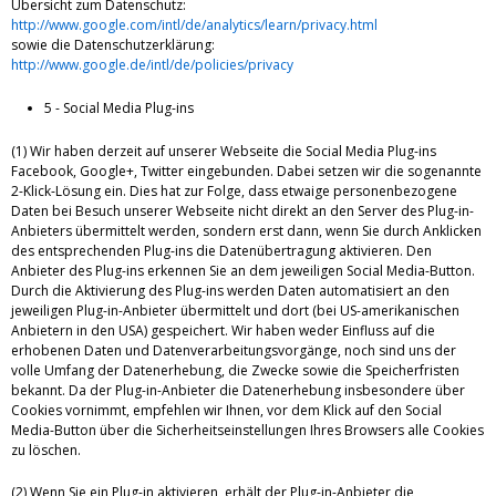
Übersicht zum Datenschutz:
http://www.google.com/intl/de/analytics/learn/privacy.html
sowie die Datenschutzerklärung:
http://www.google.de/intl/de/policies/privacy
5 - Social Media Plug-ins
(1) Wir haben derzeit auf unserer Webseite die Social Media Plug-ins
Facebook, Google+, Twitter eingebunden. Dabei setzen wir die sogenannte
2-Klick-Lösung ein. Dies hat zur Folge, dass etwaige personenbezogene
Daten bei Besuch unserer Webseite nicht direkt an den Server des Plug-in-
Anbieters übermittelt werden, sondern erst dann, wenn Sie durch Anklicken
des entsprechenden Plug-ins die Datenübertragung aktivieren. Den
Anbieter des Plug-ins erkennen Sie an dem jeweiligen Social Media-Button.
Durch die Aktivierung des Plug-ins werden Daten automatisiert an den
jeweiligen Plug-in-Anbieter übermittelt und dort (bei US-amerikanischen
Anbietern in den USA) gespeichert. Wir haben weder Einfluss auf die
erhobenen Daten und Datenverarbeitungsvorgänge, noch sind uns der
volle Umfang der Datenerhebung, die Zwecke sowie die Speicherfristen
bekannt. Da der Plug-in-Anbieter die Datenerhebung insbesondere über
Cookies vornimmt, empfehlen wir Ihnen, vor dem Klick auf den Social
Media-Button über die Sicherheitseinstellungen Ihres Browsers alle Cookies
zu löschen.
(2) Wenn Sie ein Plug-in aktivieren, erhält der Plug-in-Anbieter die