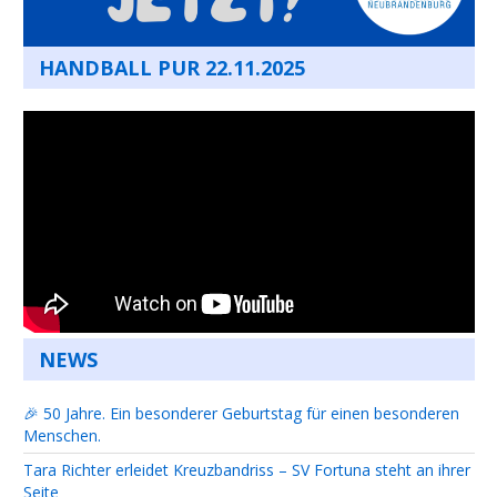
HANDBALL PUR 22.11.2025
NEWS
🎉 50 Jahre. Ein besonderer Geburtstag für einen besonderen
Menschen.
Tara Richter erleidet Kreuzbandriss – SV Fortuna steht an ihrer
Seite