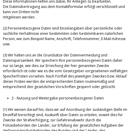
Diese Informationen helfen uns dabei, Ihr Anliegen zu bearbeiten.
Die Datenübertragung aus dem Kontaktformular erfolgt verschlüsselt und
kann von Dritten nicht
mitgelesen werden.
(2) Personenbezogene Daten sind Einzelangaben über persönliche oder
sachliche Verhältnisse einer bestimmten oder bestimmbaren natürlichen
Person, wie zum Beispiel Name, Anschrift, Telefonnummer, E-Mail-Adresse
usw.
(3) Wir halten uns an die Grundsätze der Datenvermeidung und
Datensparsamkeit. Wir speichern Ihre personenbezogenen Daten daher
nur so lange, wie dies zur Erreichung der hier genannten Zwecke
erforderlich ist oder wie es die vom Gesetzgeber vorgesehenen vielfältigen
Speicherfristen vorsehen. Nach Fortfall des jeweiligen Zweckes bzw. Ablauf
dieser Fristen werden die entsprechenden Daten routinemäßig und
entsprechend den gesetzlichen Vorschriften gesperrt oder gelöscht.
2 - Nutzung und Weitergabe personenbezogener Daten
(1) Wir weisen darauf hin, dass wir auf Anordnung der zuständigen Stelle im
Einzelfall berechtigt sind, Auskunft über Daten zu erteilen, soweit dies für
Zwecke der Strafverfolgung, zur Gefahrenabwehr durch die
Polizeibehörden der Länder, zur Erfüllung der gesetzlichen Aufgaben der
Verfassungsschutzbehörden des Bundes und der Länder, des