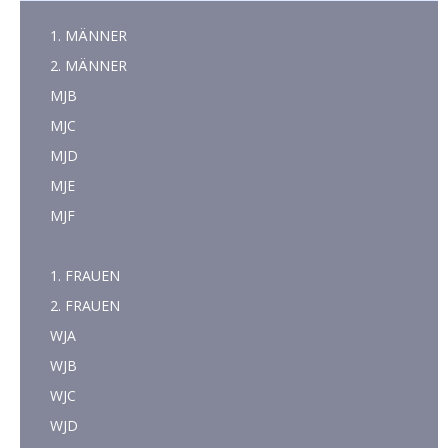
1. MÄNNER
2. MÄNNER
MJB
MJC
MJD
MJE
MJF
1. FRAUEN
2. FRAUEN
WJA
WJB
WJC
WJD