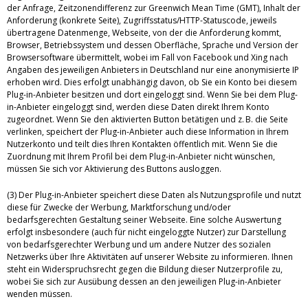
der Anfrage, Zeitzonendifferenz zur Greenwich Mean Time (GMT), Inhalt der
Anforderung (konkrete Seite), Zugriffsstatus/HTTP-Statuscode, jeweils
übertragene Datenmenge, Webseite, von der die Anforderung kommt,
Browser, Betriebssystem und dessen Oberfläche, Sprache und Version der
Browsersoftware übermittelt, wobei im Fall von Facebook und Xing nach
Angaben des jeweiligen Anbieters in Deutschland nur eine anonymisierte IP
erhoben wird. Dies erfolgt unabhängig davon, ob Sie ein Konto bei diesem
Plug-in-Anbieter besitzen und dort eingeloggt sind. Wenn Sie bei dem Plug-
in-Anbieter eingeloggt sind, werden diese Daten direkt Ihrem Konto
zugeordnet. Wenn Sie den aktivierten Button betätigen und z. B. die Seite
verlinken, speichert der Plug-in-Anbieter auch diese Information in Ihrem
Nutzerkonto und teilt dies Ihren Kontakten öffentlich mit. Wenn Sie die
Zuordnung mit Ihrem Profil bei dem Plug-in-Anbieter nicht wünschen,
müssen Sie sich vor Aktivierung des Buttons ausloggen.
(3) Der Plug-in-Anbieter speichert diese Daten als Nutzungsprofile und nutzt
diese für Zwecke der Werbung, Marktforschung und/oder
bedarfsgerechten Gestaltung seiner Webseite. Eine solche Auswertung
erfolgt insbesondere (auch für nicht eingeloggte Nutzer) zur Darstellung
von bedarfsgerechter Werbung und um andere Nutzer des sozialen
Netzwerks über Ihre Aktivitäten auf unserer Website zu informieren. Ihnen
steht ein Widerspruchsrecht gegen die Bildung dieser Nutzerprofile zu,
wobei Sie sich zur Ausübung dessen an den jeweiligen Plug-in-Anbieter
wenden müssen.