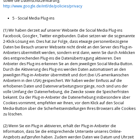
sowie die Datenschutzerklärung:
http://www.google.de/intl/de/policies/privacy
5 - Social Media Plug-ins
(1) Wir haben derzeit auf unserer Webseite die Social Media Plug-ins
Facebook, Google+, Twitter eingebunden. Dabei setzen wir die sogenannte
2-Klick-Lösung ein. Dies hat zur Folge, dass etwaige personenbezogene
Daten bei Besuch unserer Webseite nicht direkt an den Server des Plug-in-
Anbieters übermittelt werden, sondern erst dann, wenn Sie durch Anklicken
des entsprechenden Plug-ins die Datenübertragung aktivieren. Den
Anbieter des Plug-ins erkennen Sie an dem jeweiligen Social Media-Button.
Durch die Aktivierung des Plug-ins werden Daten automatisiert an den
jeweiligen Plug-in-Anbieter übermittelt und dort (bei US-amerikanischen
Anbietern in den USA) gespeichert. Wir haben weder Einfluss auf die
erhobenen Daten und Datenverarbeitungsvorgänge, noch sind uns der
volle Umfang der Datenerhebung, die Zwecke sowie die Speicherfristen
bekannt. Da der Plug-in-Anbieter die Datenerhebung insbesondere über
Cookies vornimmt, empfehlen wir Ihnen, vor dem Klick auf den Social
Media-Button über die Sicherheitseinstellungen Ihres Browsers alle Cookies
zu löschen.
(2) Wenn Sie ein Plug-in aktivieren, erhält der Plug-in-Anbieter die
Information, dass Sie die entsprechende Unterseite unseres Online-
Angebots aufgerufen haben. Zudem werden Daten wie Datum und Uhrzeit