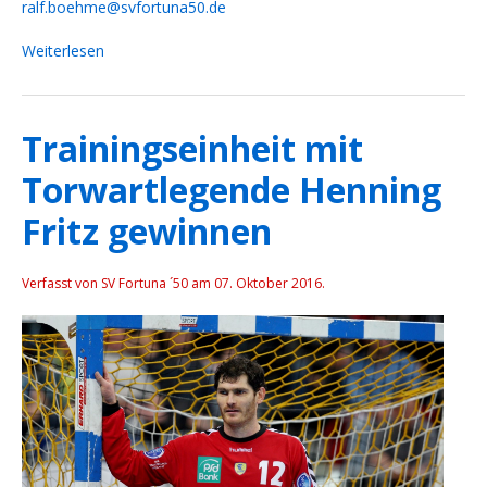
ralf.boehme@svfortuna50.de
Weiterlesen
Trainingseinheit mit
Torwartlegende Henning
Fritz gewinnen
Verfasst von SV Fortuna ´50 am
07. Oktober 2016
.