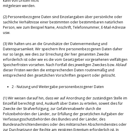
kann von Dritten nicht
mitgelesen werden.
(2) Personenbezogene Daten sind Einzelangaben über persönliche oder
sachliche Verhältnisse einer bestimmten oder bestimmbaren natürlichen
Person, wie zum Beispiel Name, Anschrift, Telefonnummer, E-Mail-Adresse
usw.
(3) Wir halten uns an die Grundsätze der Datenvermeidung und
Datensparsamkeit. Wir speichern Ihre personenbezogenen Daten daher
nur so lange, wie dies zur Erreichung der hier genannten Zwecke
erforderlich ist oder wie es die vom Gesetzgeber vorgesehenen vielfältigen
Speicherfristen vorsehen. Nach Fortfall des jeweiligen Zweckes bzw. Ablauf
dieser Fristen werden die entsprechenden Daten routinemäßig und
entsprechend den gesetzlichen Vorschriften gesperrt oder gelöscht.
2 - Nutzung und Weitergabe personenbezogener Daten
(1) Wir weisen darauf hin, dass wir auf Anordnung der zuständigen Stelle im
Einzelfall berechtigt sind, Auskunft über Daten zu erteilen, soweit dies für
Zwecke der Strafverfolgung, zur Gefahrenabwehr durch die
Polizeibehörden der Länder, zur Erfüllung der gesetzlichen Aufgaben der
Verfassungsschutzbehörden des Bundes und der Länder, des
Bundesnachrichtendienstes oder des militärischen Abschirmdienstes oder
zur Durchsetzung der Rechte am geistigen Eigentum erforderlich ist. In