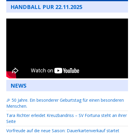
HANDBALL PUR 22.11.2025
NEWS
🎉 50 Jahre. Ein besonderer Geburtstag für einen besonderen
Menschen.
Tara Richter erleidet Kreuzbandriss – SV Fortuna steht an ihrer
Seite
Vorfreude auf die neue Saison: Dauerkartenverkauf startet