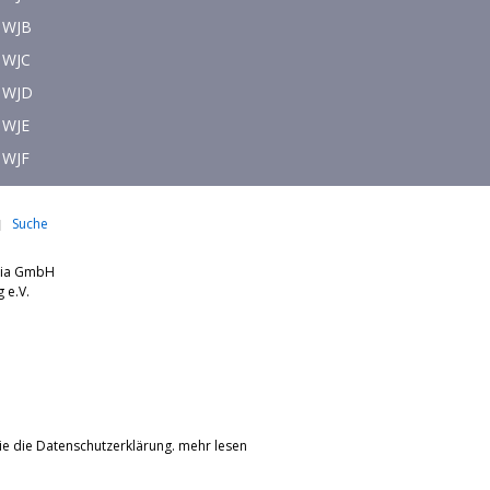
WJB
WJC
WJD
WJE
WJF
Suche
dia GmbH
nburg e.V.
ie die Datenschutzerklärung.
mehr lesen