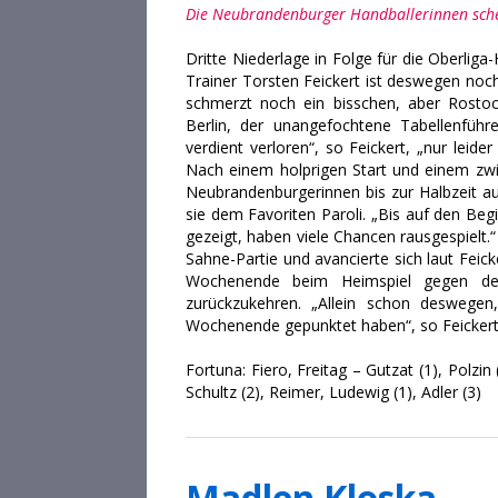
Die Neubrandenburger Handballerinnen schei
Dritte Niederlage in Folge für die Oberli
Trainer Torsten Feickert ist deswegen noc
schmerzt noch ein bisschen, aber Rostock
Berlin, der unangefochtene Tabellenführ
verdient verloren“, so Feickert, „nur leide
Nach einem holprigen Start und einem zwi
Neubrandenburgerinnen bis zur Halbzeit au
sie dem Favoriten Paroli. „Bis auf den Beg
gezeigt, haben viele Chancen rausgespielt.
Sahne-Partie und avancierte sich laut Feic
Wochenende beim Heimspiel gegen den
zurückzukehren. „Allein schon deswegen,
Wochenende gepunktet haben“, so Feickert
Fortuna: Fiero, Freitag – Gutzat (1), Polzin 
Schultz (2), Reimer, Ludewig (1), Adler (3)
Madlen Kloska