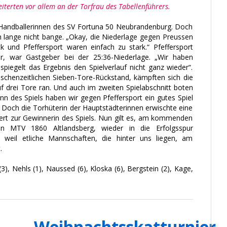
terten vor allem an der Torfrau des Tabellenführers.
ga-Handballerinnen des SV Fortuna 50 Neubrandenburg. Doch
h lange nicht bange. „Okay, die Niederlage gegen Preussen
 und Pfeffersport waren einfach zu stark.“ Pfeffersport
er, war Gastgeber bei der 25:36-Niederlage. „Wir haben
r spiegelt das Ergebnis den Spielverlauf nicht ganz wieder“.
schenzeitlichen Sieben-Tore-Rückstand, kämpften sich die
f drei Tore ran. Und auch im zweiten Spielabschnitt boten
inn des Spiels haben wir gegen Pfeffersport ein gutes Spiel
“ Doch die Torhüterin der Hauptstädterinnen erwischte eine
kert zur Gewinnerin des Spiels. Nun gilt es, am kommenden
 MTV 1860 Altlandsberg, wieder in die Erfolgsspur
 weil etliche Mannschaften, die hinter uns liegen, am
.
(3), Nehls (1), Naussed (6), Kloska (6), Bergstein (2), Kage,
Weihnachtsskatturnier