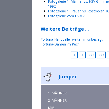
Fotogalerie 1. Männer vs. HSV Grimm
1992
Fotogalerie 1. Frauen vs. Rostocker H
Fotogalerie vom HVMV
Weitere Beiträge ...
Fortuna-Handballer weiterhin unbesiegt
Fortuna-Damen im Pech
272
273
Jumper
1. MÄNNER
2. MÄNNER
MJB