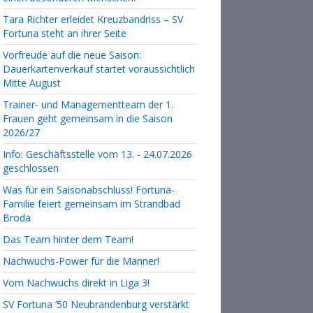
Tara Richter erleidet Kreuzbandriss – SV
Fortuna steht an ihrer Seite
Vorfreude auf die neue Saison:
Dauerkartenverkauf startet voraussichtlich
Mitte August
Trainer- und Managementteam der 1.
Frauen geht gemeinsam in die Saison
2026/27
Info: Geschäftsstelle vom 13. - 24.07.2026
geschlossen
Was für ein Saisonabschluss! Fortuna-
Familie feiert gemeinsam im Strandbad
Broda
Das Team hinter dem Team!
Nachwuchs-Power für die Männer!
Vom Nachwuchs direkt in Liga 3!
SV Fortuna ’50 Neubrandenburg verstärkt