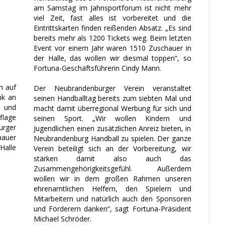
am Samstag im Jahnsportforum ist nicht mehr
viel Zeit, fast alles ist vorbereitet und die
Eintrittskarten finden reißenden Absatz. „Es sind
bereits mehr als 1200 Tickets weg. Beim letzten
Event vor einem Jahr waren 1510 Zuschauer in
der Halle, das wollen wir diesmal toppen“, so
Fortuna-Geschäftsführerin Cindy Mann.
h auf
Der Neubrandenburger Verein veranstaltet
nk an
seinen Handballtag bereits zum siebten Mal und
n und
macht damit überregional Werbung für sich und
flage
seinen Sport. „Wir wollen Kindern und
rger
Jugendlichen einen zusätzlichen Anreiz bieten, in
hauer
Neubrandenburg Handball zu spielen. Der ganze
Halle
Verein beteiligt sich an der Vorbereitung, wir
stärken damit also auch das
Zusammengehörigkeitsgefühl. Außerdem
wollen wir in dem großen Rahmen unseren
ehrenamtlichen Helfern, den Spielern und
Mitarbeitern und natürlich auch den Sponsoren
und Förderern danken“, sagt Fortuna-Präsident
Michael Schröder.