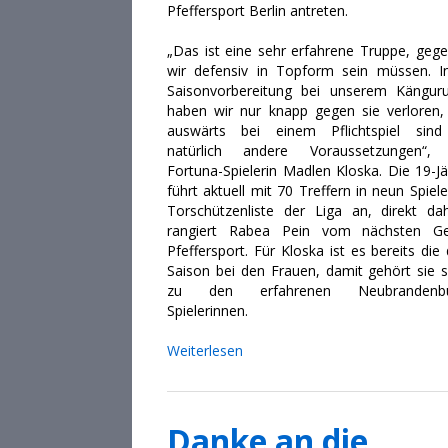
Pfeffersport Berlin antreten.
„Das ist eine sehr erfahrene Truppe, gege
wir defensiv in Topform sein müssen. I
Saisonvorbereitung bei unserem Kängur
haben wir nur knapp gegen sie verloren,
auswärts bei einem Pflichtspiel sin
natürlich andere Voraussetzungen“,
Fortuna-Spielerin Madlen Kloska. Die 19-Jä
führt aktuell mit 70 Treffern in neun Spiel
Torschützenliste der Liga an, direkt dah
rangiert Rabea Pein vom nächsten G
Pfeffersport. Für Kloska ist es bereits die 
Saison bei den Frauen, damit gehört sie 
zu den erfahrenen Neubrandenbu
Spielerinnen.
Weiterlesen
Danke an die