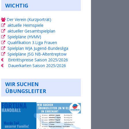
WICHTIG
Der Verein (Kurzporträt)
aktuelle Heimspiele
aktueller Gesamtspielplan
Spielpläne (HVMV)
Qualifikation 3.Liga Frauen
Spielplan WJA Jugend-Bundesliga
Spielpläne JSG NB-Altentreptow
Eintrittspreise Saison 2025/2026
Dauerkarten Saison 2025/2026
WIR SUCHEN
ÜBUNGSLEITER