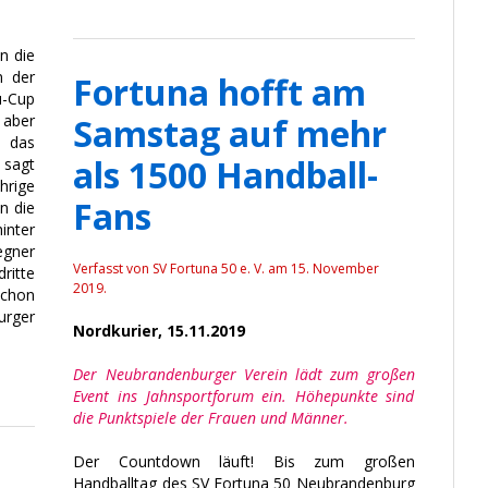
n die
n der
Fortuna hofft am
u-Cup
 aber
Samstag auf mehr
d das
als 1500 Handball-
 sagt
hrige
Fans
en die
inter
egner
Verfasst von SV Fortuna 50 e. V. am
15. November
dritte
2019
.
schon
rger
Nordkurier, 15.11.2019
Der Neubrandenburger Verein lädt zum großen
Event ins Jahnsportforum ein. Höhepunkte sind
die Punktspiele der Frauen und Männer.
Der Countdown läuft! Bis zum großen
Handballtag des SV Fortuna 50 Neubrandenburg