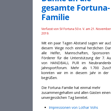
gesamte Fortuna-
Familie
Verfasst von SV Fortuna 50 e. V. am
21. November
2019
.
Mit ein paar Tagen Abstand sagen wir auc
diesem Wege noch einmal herzlichen Da
alle Helfer, Mannschaften, Sponsore
Förderer für die Unterstützung der 7. Au
von HANDBALL PUR im Neubrandenbu
Jahnsportforum. Mehr als 1.700 Zusc
konnten wir im in diesem Jahr in der 
begrüßen.
Die Fortuna-Familie hat einmal mehr
zusammengehalten und allen Gästen einen
unvergesslichen Tag bereitet.
Impressionen von Lothar Vohs