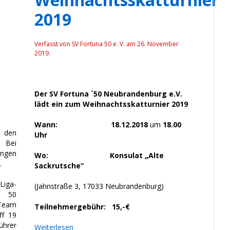
2019
Verfasst von SV Fortuna 50 e. V. am
26. November
2019
.
Der SV Fortuna ´50 Neubrandenburg e.V.
lädt ein zum Weihnachtsskatturnier 2019
Wann:
18.12.2018
um
18.00
den
Uhr
 Bei
ngen
Wo:
Konsulat „Alte
.
Sackrutsche“
Liga-
(Jahnstraße 3, 17033 Neubrandenburg)
a 50
-Team
Teilnehmergebühr:
15,-€
ff 19
ührer
Weiterlesen