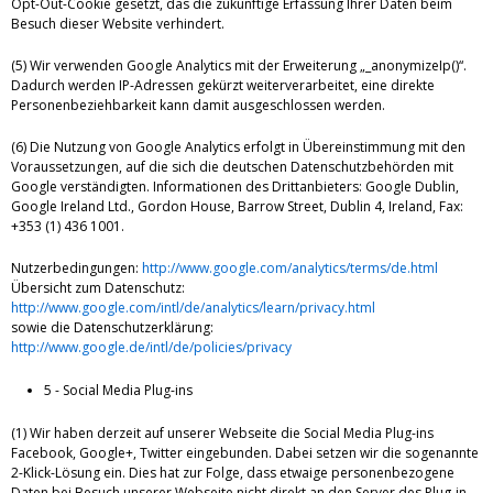
Opt-Out-Cookie gesetzt, das die zukünftige Erfassung Ihrer Daten beim
Besuch dieser Website verhindert.
(5) Wir verwenden Google Analytics mit der Erweiterung „_anonymizeIp()“.
Dadurch werden IP-Adressen gekürzt weiterverarbeitet, eine direkte
Personenbeziehbarkeit kann damit ausgeschlossen werden.
(6) Die Nutzung von Google Analytics erfolgt in Übereinstimmung mit den
Voraussetzungen, auf die sich die deutschen Datenschutzbehörden mit
Google verständigten. Informationen des Drittanbieters: Google Dublin,
Google Ireland Ltd., Gordon House, Barrow Street, Dublin 4, Ireland, Fax:
+353 (1) 436 1001.
Nutzerbedingungen:
http://www.google.com/analytics/terms/de.html
Übersicht zum Datenschutz:
http://www.google.com/intl/de/analytics/learn/privacy.html
sowie die Datenschutzerklärung:
http://www.google.de/intl/de/policies/privacy
5 - Social Media Plug-ins
(1) Wir haben derzeit auf unserer Webseite die Social Media Plug-ins
Facebook, Google+, Twitter eingebunden. Dabei setzen wir die sogenannte
2-Klick-Lösung ein. Dies hat zur Folge, dass etwaige personenbezogene
Daten bei Besuch unserer Webseite nicht direkt an den Server des Plug-in-