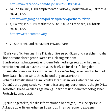
http://www.facebook.com/help/186325668085084
b) Google Inc., 1600 Amphitheater Parkway, Mountainview, California
94043, USA:
https://www.google.com/policies/privacy/partners/?hl=de
c) Twitter, Inc., 1355 Market St, Suite 900, San Francisco, California
94103, USA:
https://twitter.com/privacy
7 - Sicherheit und Schutz der Privatsphäre
(1) Wir verpflichten uns, Ihre Privatsphäre zu schützen und versichern daher,
Ihre personenbezogenen Daten im Einklang mit dem
Bundesdatenschutzgesetz und dem Telemediengesetz zu erheben, zu
verarbeiten und zu nutzen und ausschließlich für die Erfüllung der
obenstehenden Zwecke einzusetzen. Für die Verfügbarkeit und Sicherheit
Ihrer Daten haben wir technische und organisatorische
Sicherheitsmaßnahmen zum Schutze Ihrer Daten vor Gefahren bei der
Datenübertragung sowie vor Kenntniserlangung durch unberechtigte Dritte
getroffen. Diese werden regelmäßig überprüft und dem technologischen
Fortschritt angepasst.
(2) Nur Angestellte, die die Informationen benötigen, um eine spezielle
Aufgabe zu erfüllen, erhalten Zugang zu Ihren personenbezogenen