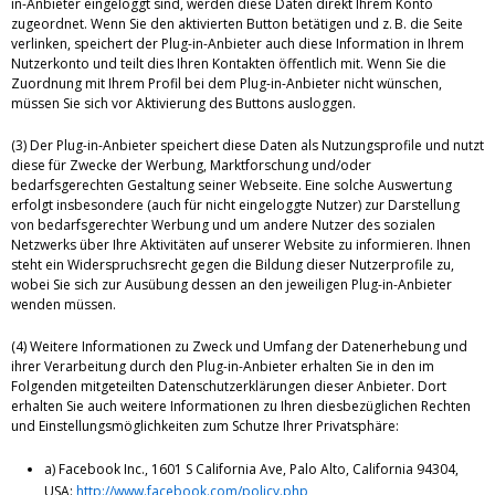
in-Anbieter eingeloggt sind, werden diese Daten direkt Ihrem Konto
zugeordnet. Wenn Sie den aktivierten Button betätigen und z. B. die Seite
verlinken, speichert der Plug-in-Anbieter auch diese Information in Ihrem
Nutzerkonto und teilt dies Ihren Kontakten öffentlich mit. Wenn Sie die
Zuordnung mit Ihrem Profil bei dem Plug-in-Anbieter nicht wünschen,
müssen Sie sich vor Aktivierung des Buttons ausloggen.
(3) Der Plug-in-Anbieter speichert diese Daten als Nutzungsprofile und nutzt
diese für Zwecke der Werbung, Marktforschung und/oder
bedarfsgerechten Gestaltung seiner Webseite. Eine solche Auswertung
erfolgt insbesondere (auch für nicht eingeloggte Nutzer) zur Darstellung
von bedarfsgerechter Werbung und um andere Nutzer des sozialen
Netzwerks über Ihre Aktivitäten auf unserer Website zu informieren. Ihnen
steht ein Widerspruchsrecht gegen die Bildung dieser Nutzerprofile zu,
wobei Sie sich zur Ausübung dessen an den jeweiligen Plug-in-Anbieter
wenden müssen.
(4) Weitere Informationen zu Zweck und Umfang der Datenerhebung und
ihrer Verarbeitung durch den Plug-in-Anbieter erhalten Sie in den im
Folgenden mitgeteilten Datenschutzerklärungen dieser Anbieter. Dort
erhalten Sie auch weitere Informationen zu Ihren diesbezüglichen Rechten
und Einstellungsmöglichkeiten zum Schutze Ihrer Privatsphäre:
a) Facebook Inc., 1601 S California Ave, Palo Alto, California 94304,
USA:
http://www.facebook.com/policy.php