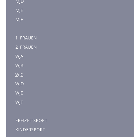
MJD
MJE
MJF
1. FRAUEN
2. FRAUEN
WJA
WJB
WJC
WJD
WJE
WJF
FREIZEITSPORT
KINDERSPORT