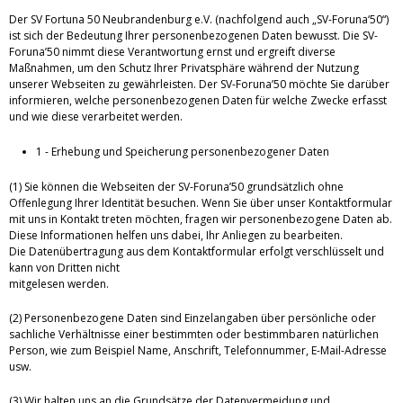
Der SV Fortuna 50 Neubrandenburg e.V. (nachfolgend auch „SV-Foruna‘50“)
ist sich der Bedeutung Ihrer personenbezogenen Daten bewusst. Die SV-
Foruna’50 nimmt diese Verantwortung ernst und ergreift diverse
Maßnahmen, um den Schutz Ihrer Privatsphäre während der Nutzung
unserer Webseiten zu gewährleisten. Der SV-Foruna’50 möchte Sie darüber
informieren, welche personenbezogenen Daten für welche Zwecke erfasst
und wie diese verarbeitet werden.
1 - Erhebung und Speicherung personenbezogener Daten
(1) Sie können die Webseiten der SV-Foruna’50 grundsätzlich ohne
Offenlegung Ihrer Identität besuchen. Wenn Sie über unser Kontaktformular
mit uns in Kontakt treten möchten, fragen wir personenbezogene Daten ab.
Diese Informationen helfen uns dabei, Ihr Anliegen zu bearbeiten.
Die Datenübertragung aus dem Kontaktformular erfolgt verschlüsselt und
kann von Dritten nicht
mitgelesen werden.
(2) Personenbezogene Daten sind Einzelangaben über persönliche oder
sachliche Verhältnisse einer bestimmten oder bestimmbaren natürlichen
Person, wie zum Beispiel Name, Anschrift, Telefonnummer, E-Mail-Adresse
usw.
(3) Wir halten uns an die Grundsätze der Datenvermeidung und