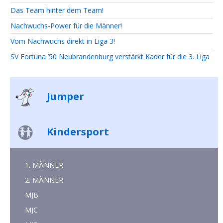
Das Team hinter dem Team!
Nachwuchs-Power für die Männer!
Vom Nachwuchs direkt in Liga 3!
SV Fortuna ’50 Neubrandenburg verstärkt Kader für die 3. Liga
Jumper
Kindersport
1. MÄNNER
2. MÄNNER
MJB
MJC