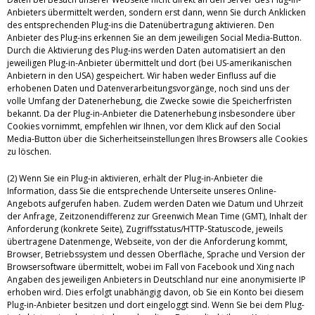
Anbieters übermittelt werden, sondern erst dann, wenn Sie durch Anklicken
des entsprechenden Plug-ins die Datenübertragung aktivieren. Den
Anbieter des Plug-ins erkennen Sie an dem jeweiligen Social Media-Button.
Durch die Aktivierung des Plug-ins werden Daten automatisiert an den
jeweiligen Plug-in-Anbieter übermittelt und dort (bei US-amerikanischen
Anbietern in den USA) gespeichert. Wir haben weder Einfluss auf die
erhobenen Daten und Datenverarbeitungsvorgänge, noch sind uns der
volle Umfang der Datenerhebung, die Zwecke sowie die Speicherfristen
bekannt. Da der Plug-in-Anbieter die Datenerhebung insbesondere über
Cookies vornimmt, empfehlen wir Ihnen, vor dem Klick auf den Social
Media-Button über die Sicherheitseinstellungen Ihres Browsers alle Cookies
zu löschen.
(2) Wenn Sie ein Plug-in aktivieren, erhält der Plug-in-Anbieter die
Information, dass Sie die entsprechende Unterseite unseres Online-
Angebots aufgerufen haben. Zudem werden Daten wie Datum und Uhrzeit
der Anfrage, Zeitzonendifferenz zur Greenwich Mean Time (GMT), Inhalt der
Anforderung (konkrete Seite), Zugriffsstatus/HTTP-Statuscode, jeweils
übertragene Datenmenge, Webseite, von der die Anforderung kommt,
Browser, Betriebssystem und dessen Oberfläche, Sprache und Version der
Browsersoftware übermittelt, wobei im Fall von Facebook und Xing nach
Angaben des jeweiligen Anbieters in Deutschland nur eine anonymisierte IP
erhoben wird. Dies erfolgt unabhängig davon, ob Sie ein Konto bei diesem
Plug-in-Anbieter besitzen und dort eingeloggt sind. Wenn Sie bei dem Plug-