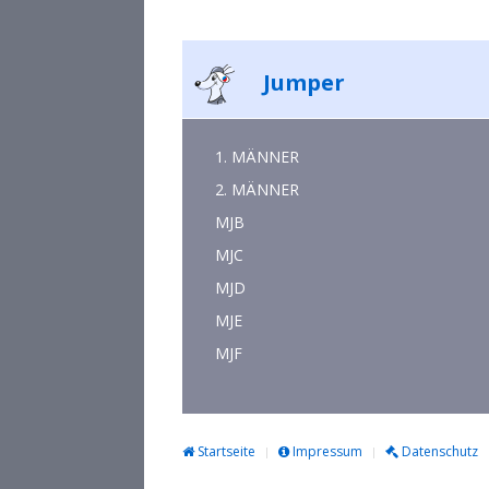
Jumper
1. MÄNNER
2. MÄNNER
MJB
MJC
MJD
MJE
MJF
Startseite
Impressum
Datenschutz