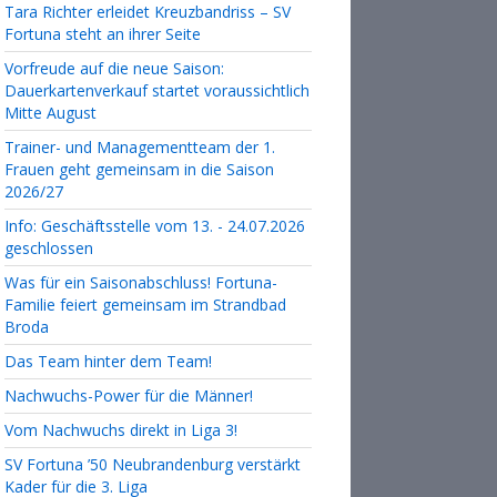
Tara Richter erleidet Kreuzbandriss – SV
Fortuna steht an ihrer Seite
Vorfreude auf die neue Saison:
Dauerkartenverkauf startet voraussichtlich
Mitte August
Trainer- und Managementteam der 1.
Frauen geht gemeinsam in die Saison
2026/27
Info: Geschäftsstelle vom 13. - 24.07.2026
geschlossen
Was für ein Saisonabschluss! Fortuna-
Familie feiert gemeinsam im Strandbad
Broda
Das Team hinter dem Team!
Nachwuchs-Power für die Männer!
Vom Nachwuchs direkt in Liga 3!
SV Fortuna ’50 Neubrandenburg verstärkt
Kader für die 3. Liga