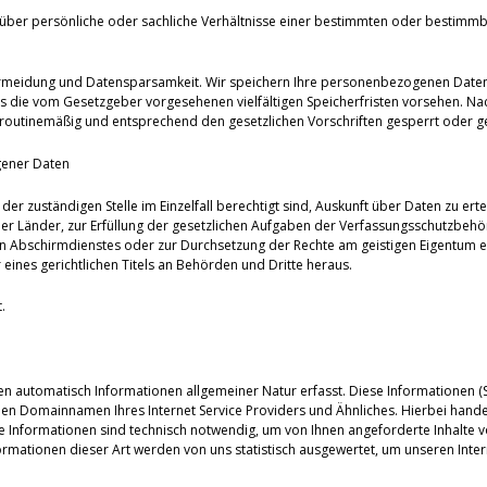
über persönliche oder sachliche Verhältnisse einer bestimmten oder bestimmb
ermeidung und Datensparsamkeit. Wir speichern Ihre personenbezogenen Daten d
es die vom Gesetzgeber vorgesehenen vielfältigen Speicherfristen vorsehen. Nac
routinemäßig und entsprechend den gesetzlichen Vorschriften gesperrt oder ge
gener Daten
der zuständigen Stelle im Einzelfall berechtigt sind, Auskunft über Daten zu erte
er Länder, zur Erfüllung der gesetzlichen Aufgaben der Verfassungsschutzbeh
 Abschirmdienstes oder zur Durchsetzung der Rechte am geistigen Eigentum erfo
eines gerichtlichen Titels an Behörden und Dritte heraus.
.
en automatisch Informationen allgemeiner Natur erfasst. Diese Informationen (Se
 Domainnamen Ihres Internet Service Providers und Ähnliches. Hierbei handelt
se Informationen sind technisch notwendig, um von Ihnen angeforderte Inhalte v
mationen dieser Art werden von uns statistisch ausgewertet, um unseren Intern