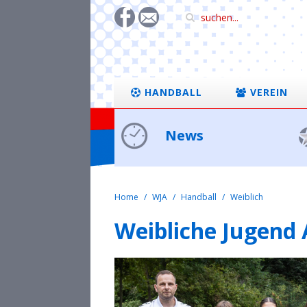
HANDBALL
VEREIN
News
Home
WJA
Handball
Weiblich
Weibliche Jugend 