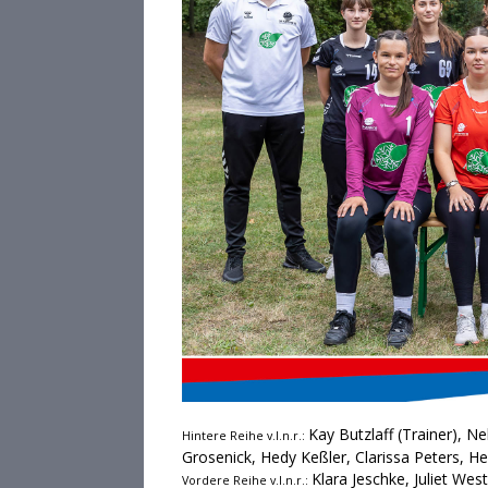
Kay Butzlaff (Trainer), N
Hintere Reihe v.l.n.r.:
Grosenick, Hedy Keßler, Clarissa Peters, He
Klara Jeschke, Juliet Wes
Vordere Reihe v.l.n.r.: