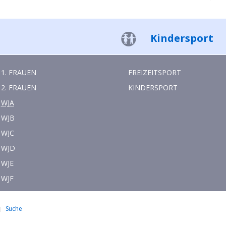
Kindersport
1. FRAUEN
FREIZEITSPORT
2. FRAUEN
KINDERSPORT
WJA
WJB
WJC
WJD
WJE
WJF
Suche