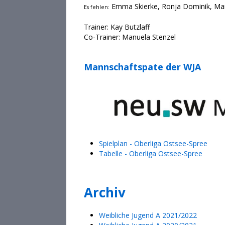
Emma Skierke, Ronja Dominik, Marie
Es fehlen:
Trainer: Kay Butzlaff
Co-Trainer: Manuela Stenzel
Mannschaftspate der WJA
Spielplan - Oberliga Ostsee-Spree
Tabelle - Oberliga Ostsee-Spree
Archiv
Weibliche Jugend A 2021/2022