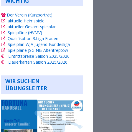
WICHTIG
Der Verein (Kurzporträt)
aktuelle Heimspiele
aktueller Gesamtspielplan
Spielpläne (HVMV)
Qualifikation 3.Liga Frauen
Spielplan WJA Jugend-Bundesliga
Spielpläne JSG NB-Altentreptow
Eintrittspreise Saison 2025/2026
Dauerkarten Saison 2025/2026
WIR SUCHEN
ÜBUNGSLEITER