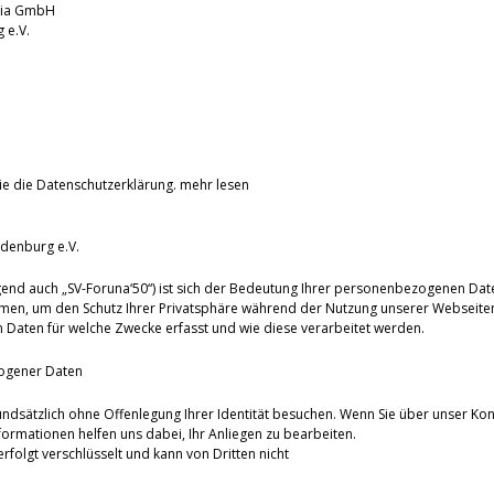
dia GmbH
nburg e.V.
ie die Datenschutzerklärung.
mehr lesen
denburg e.V.
end auch „SV-Foruna‘50“) ist sich der Bedeutung Ihrer personenbezogenen Dat
men, um den Schutz Ihrer Privatsphäre während der Nutzung unserer Webseiten
Daten für welche Zwecke erfasst und wie diese verarbeitet werden.
ogener Daten
undsätzlich ohne Offenlegung Ihrer Identität besuchen. Wenn Sie über unser Kon
ormationen helfen uns dabei, Ihr Anliegen zu bearbeiten.
olgt verschlüsselt und kann von Dritten nicht