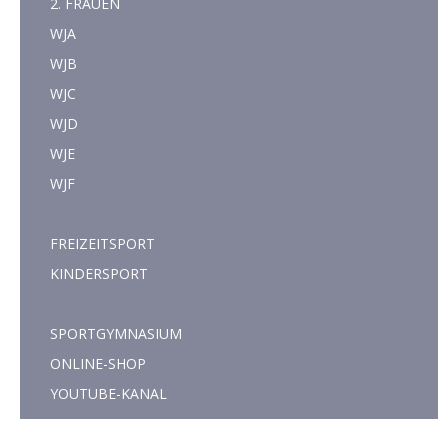
2. FRAUEN
WJA
WJB
WJC
WJD
WJE
WJF
FREIZEITSPORT
KINDERSPORT
SPORTGYMNASIUM
ONLINE-SHOP
YOUTUBE-KANAL