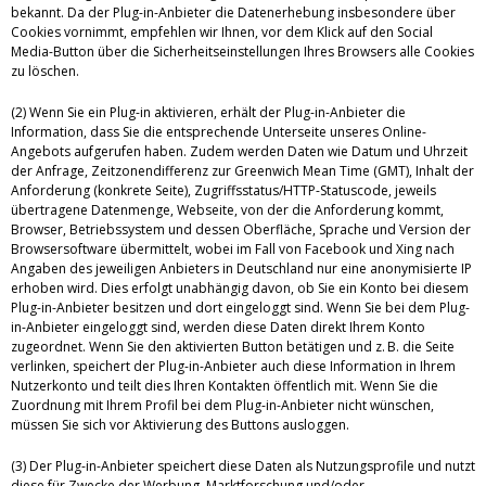
bekannt. Da der Plug-in-Anbieter die Datenerhebung insbesondere über
Cookies vornimmt, empfehlen wir Ihnen, vor dem Klick auf den Social
Media-Button über die Sicherheitseinstellungen Ihres Browsers alle Cookies
zu löschen.
(2) Wenn Sie ein Plug-in aktivieren, erhält der Plug-in-Anbieter die
Information, dass Sie die entsprechende Unterseite unseres Online-
Angebots aufgerufen haben. Zudem werden Daten wie Datum und Uhrzeit
der Anfrage, Zeitzonendifferenz zur Greenwich Mean Time (GMT), Inhalt der
Anforderung (konkrete Seite), Zugriffsstatus/HTTP-Statuscode, jeweils
übertragene Datenmenge, Webseite, von der die Anforderung kommt,
Browser, Betriebssystem und dessen Oberfläche, Sprache und Version der
Browsersoftware übermittelt, wobei im Fall von Facebook und Xing nach
Angaben des jeweiligen Anbieters in Deutschland nur eine anonymisierte IP
erhoben wird. Dies erfolgt unabhängig davon, ob Sie ein Konto bei diesem
Plug-in-Anbieter besitzen und dort eingeloggt sind. Wenn Sie bei dem Plug-
in-Anbieter eingeloggt sind, werden diese Daten direkt Ihrem Konto
zugeordnet. Wenn Sie den aktivierten Button betätigen und z. B. die Seite
verlinken, speichert der Plug-in-Anbieter auch diese Information in Ihrem
Nutzerkonto und teilt dies Ihren Kontakten öffentlich mit. Wenn Sie die
Zuordnung mit Ihrem Profil bei dem Plug-in-Anbieter nicht wünschen,
müssen Sie sich vor Aktivierung des Buttons ausloggen.
(3) Der Plug-in-Anbieter speichert diese Daten als Nutzungsprofile und nutzt
diese für Zwecke der Werbung, Marktforschung und/oder