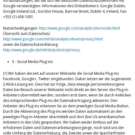
Voraussetzungen, auf die sich die deutschen Datenschutzbehörden mit
Google verständigten. Informationen des Drittanbieters: Google Dublin,
Google Ireland Ltd., Gordon House, Barrow Street, Dublin 4, Ireland, Fax:
+353 (1) 436 1001.
Nutzerbedingungen:
http://www.google.com/analytics/terms/de.html
Übersicht zum Datenschutz:
http://www.google.com/intl/de/analytics/learn/privacy.html
sowie die Datenschutzerklärung:
http://www.google.de/intl/de/policies/privacy
5 - Social Media Plug-ins
(1) Wir haben derzeit auf unserer Webseite die Social Media Plug-ins
Facebook, Google+, Twitter eingebunden. Dabei setzen wir die sogenannte
2-Klick-Lösung ein. Dies hat zur Folge, dass etwaige personenbezogene
Daten bei Besuch unserer Webseite nicht direkt an den Server des Plug-in-
Anbieters übermittelt werden, sondern erst dann, wenn Sie durch Anklicken
des entsprechenden Plug-ins die Datenübertragung aktivieren. Den
Anbieter des Plug-ins erkennen Sie an dem jeweiligen Social Media-Button.
Durch die Aktivierung des Plug-ins werden Daten automatisiert an den
jeweiligen Plug-in-Anbieter übermittelt und dort (bei US-amerikanischen
Anbietern in den USA) gespeichert. Wir haben weder Einfluss auf die
erhobenen Daten und Datenverarbeitungsvorgänge, noch sind uns der
volle Umfang der Datenerhebung, die Zwecke sowie die Speicherfristen