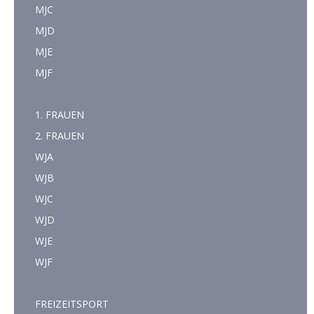
MJC
MJD
MJE
MJF
1. FRAUEN
2. FRAUEN
WJA
WJB
WJC
WJD
WJE
WJF
FREIZEITSPORT