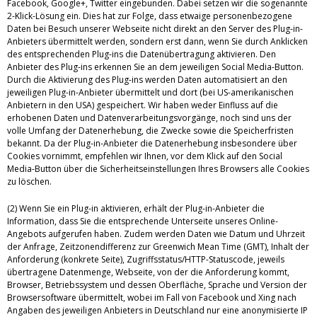
Facebook, Google+, Twitter eingebunden. Dabei setzen wir die sogenannte
2-Klick-Lösung ein. Dies hat zur Folge, dass etwaige personenbezogene
Daten bei Besuch unserer Webseite nicht direkt an den Server des Plug-in-
Anbieters übermittelt werden, sondern erst dann, wenn Sie durch Anklicken
des entsprechenden Plug-ins die Datenübertragung aktivieren. Den
Anbieter des Plug-ins erkennen Sie an dem jeweiligen Social Media-Button.
Durch die Aktivierung des Plug-ins werden Daten automatisiert an den
jeweiligen Plug-in-Anbieter übermittelt und dort (bei US-amerikanischen
Anbietern in den USA) gespeichert. Wir haben weder Einfluss auf die
erhobenen Daten und Datenverarbeitungsvorgänge, noch sind uns der
volle Umfang der Datenerhebung, die Zwecke sowie die Speicherfristen
bekannt. Da der Plug-in-Anbieter die Datenerhebung insbesondere über
Cookies vornimmt, empfehlen wir Ihnen, vor dem Klick auf den Social
Media-Button über die Sicherheitseinstellungen Ihres Browsers alle Cookies
zu löschen.
(2) Wenn Sie ein Plug-in aktivieren, erhält der Plug-in-Anbieter die
Information, dass Sie die entsprechende Unterseite unseres Online-
Angebots aufgerufen haben. Zudem werden Daten wie Datum und Uhrzeit
der Anfrage, Zeitzonendifferenz zur Greenwich Mean Time (GMT), Inhalt der
Anforderung (konkrete Seite), Zugriffsstatus/HTTP-Statuscode, jeweils
übertragene Datenmenge, Webseite, von der die Anforderung kommt,
Browser, Betriebssystem und dessen Oberfläche, Sprache und Version der
Browsersoftware übermittelt, wobei im Fall von Facebook und Xing nach
Angaben des jeweiligen Anbieters in Deutschland nur eine anonymisierte IP