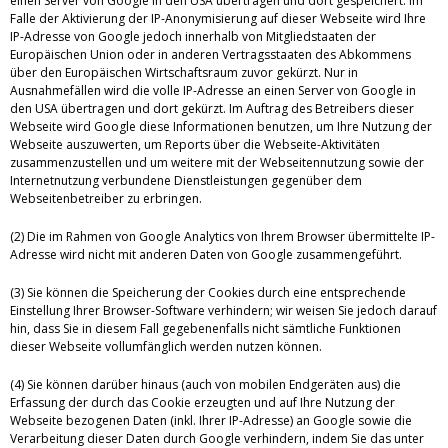
einen Server von Google in den USA übertragen und dort gespeichert. Im
Falle der Aktivierung der IP-Anonymisierung auf dieser Webseite wird Ihre
IP-Adresse von Google jedoch innerhalb von Mitgliedstaaten der
Europäischen Union oder in anderen Vertragsstaaten des Abkommens
über den Europäischen Wirtschaftsraum zuvor gekürzt. Nur in
Ausnahmefällen wird die volle IP-Adresse an einen Server von Google in
den USA übertragen und dort gekürzt. Im Auftrag des Betreibers dieser
Webseite wird Google diese Informationen benutzen, um Ihre Nutzung der
Webseite auszuwerten, um Reports über die Webseite-Aktivitäten
zusammenzustellen und um weitere mit der Webseitennutzung sowie der
Internetnutzung verbundene Dienstleistungen gegenüber dem
Webseitenbetreiber zu erbringen.
(2) Die im Rahmen von Google Analytics von Ihrem Browser übermittelte IP-
Adresse wird nicht mit anderen Daten von Google zusammengeführt.
(3) Sie können die Speicherung der Cookies durch eine entsprechende
Einstellung Ihrer Browser-Software verhindern; wir weisen Sie jedoch darauf
hin, dass Sie in diesem Fall gegebenenfalls nicht sämtliche Funktionen
dieser Webseite vollumfänglich werden nutzen können.
(4) Sie können darüber hinaus (auch von mobilen Endgeräten aus) die
Erfassung der durch das Cookie erzeugten und auf Ihre Nutzung der
Webseite bezogenen Daten (inkl. Ihrer IP-Adresse) an Google sowie die
Verarbeitung dieser Daten durch Google verhindern, indem Sie das unter