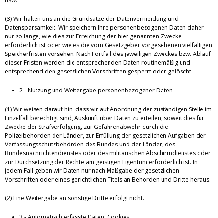
usw.
(3) Wir halten uns an die Grundsätze der Datenvermeidung und
Datensparsamkeit. Wir speichern Ihre personenbezogenen Daten daher
nur so lange, wie dies zur Erreichung der hier genannten Zwecke
erforderlich ist oder wie es die vom Gesetzgeber vorgesehenen vielfältigen
Speicherfristen vorsehen. Nach Fortfall des jeweiligen Zweckes bzw. Ablauf
dieser Fristen werden die entsprechenden Daten routinemäßig und
entsprechend den gesetzlichen Vorschriften gesperrt oder gelöscht.
2 - Nutzung und Weitergabe personenbezogener Daten
(1) Wir weisen darauf hin, dass wir auf Anordnung der zuständigen Stelle im
Einzelfall berechtigt sind, Auskunft über Daten zu erteilen, soweit dies für
Zwecke der Strafverfolgung, zur Gefahrenabwehr durch die
Polizeibehörden der Länder, zur Erfüllung der gesetzlichen Aufgaben der
Verfassungsschutzbehörden des Bundes und der Länder, des
Bundesnachrichtendienstes oder des militärischen Abschirmdienstes oder
zur Durchsetzung der Rechte am geistigen Eigentum erforderlich ist. In
jedem Fall geben wir Daten nur nach Maßgabe der gesetzlichen
Vorschriften oder eines gerichtlichen Titels an Behörden und Dritte heraus.
(2) Eine Weitergabe an sonstige Dritte erfolgt nicht.
3 - Automatisch erfasste Daten, Cookies