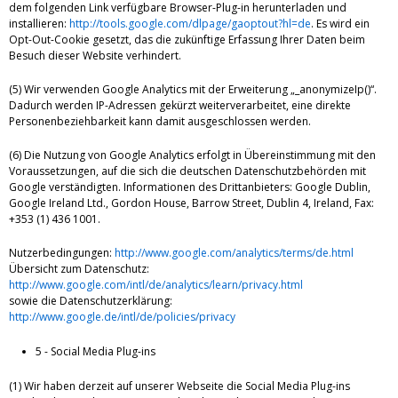
dem folgenden Link verfügbare Browser-Plug-in herunterladen und
installieren:
http://tools.google.com/dlpage/gaoptout?hl=de
. Es wird ein
Opt-Out-Cookie gesetzt, das die zukünftige Erfassung Ihrer Daten beim
Besuch dieser Website verhindert.
(5) Wir verwenden Google Analytics mit der Erweiterung „_anonymizeIp()“.
Dadurch werden IP-Adressen gekürzt weiterverarbeitet, eine direkte
Personenbeziehbarkeit kann damit ausgeschlossen werden.
(6) Die Nutzung von Google Analytics erfolgt in Übereinstimmung mit den
Voraussetzungen, auf die sich die deutschen Datenschutzbehörden mit
Google verständigten. Informationen des Drittanbieters: Google Dublin,
Google Ireland Ltd., Gordon House, Barrow Street, Dublin 4, Ireland, Fax:
+353 (1) 436 1001.
Nutzerbedingungen:
http://www.google.com/analytics/terms/de.html
Übersicht zum Datenschutz:
http://www.google.com/intl/de/analytics/learn/privacy.html
sowie die Datenschutzerklärung:
http://www.google.de/intl/de/policies/privacy
5 - Social Media Plug-ins
(1) Wir haben derzeit auf unserer Webseite die Social Media Plug-ins