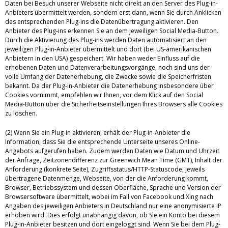
Daten bei Besuch unserer Webseite nicht direkt an den Server des Plug-in-
Anbieters übermittelt werden, sondern erst dann, wenn Sie durch Anklicken
des entsprechenden Plug-ins die Datenübertragung aktivieren. Den
Anbieter des Plug-ins erkennen Sie an dem jeweiligen Social Media-Button.
Durch die Aktivierung des Plug-ins werden Daten automatisiert an den
jeweiligen Plug-in-Anbieter übermittelt und dort (bei US-amerikanischen
Anbietern in den USA) gespeichert. Wir haben weder Einfluss auf die
erhobenen Daten und Datenverarbeitungsvorgänge, noch sind uns der
volle Umfang der Datenerhebung, die Zwecke sowie die Speicherfristen
bekannt. Da der Plug-in-Anbieter die Datenerhebung insbesondere über
Cookies vornimmt, empfehlen wir Ihnen, vor dem Klick auf den Social
Media-Button über die Sicherheitseinstellungen Ihres Browsers alle Cookies
zu löschen.
(2) Wenn Sie ein Plug-in aktivieren, erhält der Plug-in-Anbieter die
Information, dass Sie die entsprechende Unterseite unseres Online-
Angebots aufgerufen haben. Zudem werden Daten wie Datum und Uhrzeit
der Anfrage, Zeitzonendifferenz zur Greenwich Mean Time (GMT), Inhalt der
Anforderung (konkrete Seite), Zugriffsstatus/HTTP-Statuscode, jeweils
übertragene Datenmenge, Webseite, von der die Anforderung kommt,
Browser, Betriebssystem und dessen Oberfläche, Sprache und Version der
Browsersoftware übermittelt, wobei im Fall von Facebook und Xing nach
Angaben des jeweiligen Anbieters in Deutschland nur eine anonymisierte IP
erhoben wird. Dies erfolgt unabhängig davon, ob Sie ein Konto bei diesem
Plug-in-Anbieter besitzen und dort eingeloggt sind. Wenn Sie bei dem Plug-