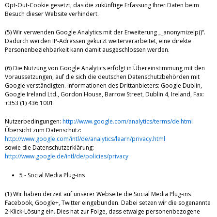
Opt-Out-Cookie gesetzt, das die zukünftige Erfassung Ihrer Daten beim
Besuch dieser Website verhindert.
(5) Wir verwenden Google Analytics mit der Erweiterung „_anonymizeIp()“.
Dadurch werden IP-Adressen gekürzt weiterverarbeitet, eine direkte
Personenbeziehbarkeit kann damit ausgeschlossen werden.
(6) Die Nutzung von Google Analytics erfolgt in Übereinstimmung mit den
Voraussetzungen, auf die sich die deutschen Datenschutzbehörden mit
Google verständigten. Informationen des Drittanbieters: Google Dublin,
Google Ireland Ltd., Gordon House, Barrow Street, Dublin 4, Ireland, Fax:
+353 (1) 436 1001.
Nutzerbedingungen:
http://www.google.com/analytics/terms/de.html
Übersicht zum Datenschutz:
http://www.google.com/intl/de/analytics/learn/privacy.html
sowie die Datenschutzerklärung:
http://www.google.de/intl/de/policies/privacy
5 - Social Media Plug-ins
(1) Wir haben derzeit auf unserer Webseite die Social Media Plug-ins
Facebook, Google+, Twitter eingebunden. Dabei setzen wir die sogenannte
2-Klick-Lösung ein. Dies hat zur Folge, dass etwaige personenbezogene