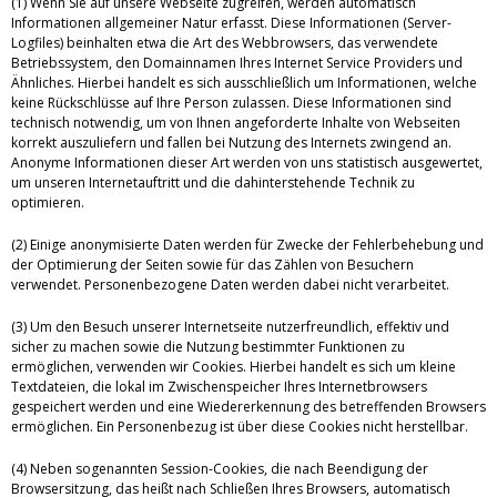
(1) Wenn Sie auf unsere Webseite zugreifen, werden automatisch
Informationen allgemeiner Natur erfasst. Diese Informationen (Server-
Logfiles) beinhalten etwa die Art des Webbrowsers, das verwendete
Betriebssystem, den Domainnamen Ihres Internet Service Providers und
Ähnliches. Hierbei handelt es sich ausschließlich um Informationen, welche
keine Rückschlüsse auf Ihre Person zulassen. Diese Informationen sind
technisch notwendig, um von Ihnen angeforderte Inhalte von Webseiten
korrekt auszuliefern und fallen bei Nutzung des Internets zwingend an.
Anonyme Informationen dieser Art werden von uns statistisch ausgewertet,
um unseren Internetauftritt und die dahinterstehende Technik zu
optimieren.
(2) Einige anonymisierte Daten werden für Zwecke der Fehlerbehebung und
der Optimierung der Seiten sowie für das Zählen von Besuchern
verwendet. Personenbezogene Daten werden dabei nicht verarbeitet.
(3) Um den Besuch unserer Internetseite nutzerfreundlich, effektiv und
sicher zu machen sowie die Nutzung bestimmter Funktionen zu
ermöglichen, verwenden wir Cookies. Hierbei handelt es sich um kleine
Textdateien, die lokal im Zwischenspeicher Ihres Internetbrowsers
gespeichert werden und eine Wiedererkennung des betreffenden Browsers
ermöglichen. Ein Personenbezug ist über diese Cookies nicht herstellbar.
(4) Neben sogenannten Session-Cookies, die nach Beendigung der
Browsersitzung, das heißt nach Schließen Ihres Browsers, automatisch