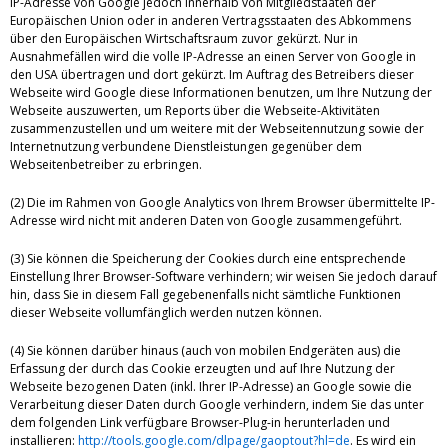
IP-Adresse von Google jedoch innerhalb von Mitgliedstaaten der
Europäischen Union oder in anderen Vertragsstaaten des Abkommens
über den Europäischen Wirtschaftsraum zuvor gekürzt. Nur in
Ausnahmefällen wird die volle IP-Adresse an einen Server von Google in
den USA übertragen und dort gekürzt. Im Auftrag des Betreibers dieser
Webseite wird Google diese Informationen benutzen, um Ihre Nutzung der
Webseite auszuwerten, um Reports über die Webseite-Aktivitäten
zusammenzustellen und um weitere mit der Webseitennutzung sowie der
Internetnutzung verbundene Dienstleistungen gegenüber dem
Webseitenbetreiber zu erbringen.
(2) Die im Rahmen von Google Analytics von Ihrem Browser übermittelte IP-
Adresse wird nicht mit anderen Daten von Google zusammengeführt.
(3) Sie können die Speicherung der Cookies durch eine entsprechende
Einstellung Ihrer Browser-Software verhindern; wir weisen Sie jedoch darauf
hin, dass Sie in diesem Fall gegebenenfalls nicht sämtliche Funktionen
dieser Webseite vollumfänglich werden nutzen können.
(4) Sie können darüber hinaus (auch von mobilen Endgeräten aus) die
Erfassung der durch das Cookie erzeugten und auf Ihre Nutzung der
Webseite bezogenen Daten (inkl. Ihrer IP-Adresse) an Google sowie die
Verarbeitung dieser Daten durch Google verhindern, indem Sie das unter
dem folgenden Link verfügbare Browser-Plug-in herunterladen und
installieren:
http://tools.google.com/dlpage/gaoptout?hl=de
. Es wird ein