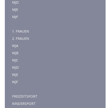
MJD
MJE
MJF
1. FRAUEN
2. FRAUEN
WJA
WJB
WJC
WJD
WJE
WJF
FREIZEITSPORT
KINDERSPORT