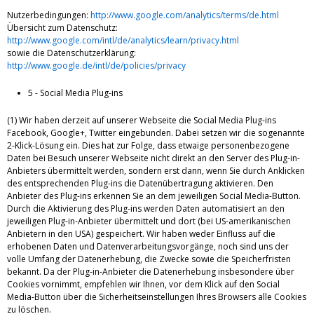
Nutzerbedingungen:
http://www.google.com/analytics/terms/de.html
Übersicht zum Datenschutz:
http://www.google.com/intl/de/analytics/learn/privacy.html
sowie die Datenschutzerklärung:
http://www.google.de/intl/de/policies/privacy
5 - Social Media Plug-ins
(1) Wir haben derzeit auf unserer Webseite die Social Media Plug-ins
Facebook, Google+, Twitter eingebunden. Dabei setzen wir die sogenannte
2-Klick-Lösung ein. Dies hat zur Folge, dass etwaige personenbezogene
Daten bei Besuch unserer Webseite nicht direkt an den Server des Plug-in-
Anbieters übermittelt werden, sondern erst dann, wenn Sie durch Anklicken
des entsprechenden Plug-ins die Datenübertragung aktivieren. Den
Anbieter des Plug-ins erkennen Sie an dem jeweiligen Social Media-Button.
Durch die Aktivierung des Plug-ins werden Daten automatisiert an den
jeweiligen Plug-in-Anbieter übermittelt und dort (bei US-amerikanischen
Anbietern in den USA) gespeichert. Wir haben weder Einfluss auf die
erhobenen Daten und Datenverarbeitungsvorgänge, noch sind uns der
volle Umfang der Datenerhebung, die Zwecke sowie die Speicherfristen
bekannt. Da der Plug-in-Anbieter die Datenerhebung insbesondere über
Cookies vornimmt, empfehlen wir Ihnen, vor dem Klick auf den Social
Media-Button über die Sicherheitseinstellungen Ihres Browsers alle Cookies
zu löschen.