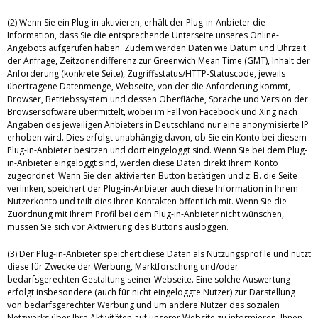
(2) Wenn Sie ein Plug-in aktivieren, erhält der Plug-in-Anbieter die
Information, dass Sie die entsprechende Unterseite unseres Online-
Angebots aufgerufen haben. Zudem werden Daten wie Datum und Uhrzeit
der Anfrage, Zeitzonendifferenz zur Greenwich Mean Time (GMT), Inhalt der
Anforderung (konkrete Seite), Zugriffsstatus/HTTP-Statuscode, jeweils
übertragene Datenmenge, Webseite, von der die Anforderung kommt,
Browser, Betriebssystem und dessen Oberfläche, Sprache und Version der
Browsersoftware übermittelt, wobei im Fall von Facebook und Xing nach
Angaben des jeweiligen Anbieters in Deutschland nur eine anonymisierte IP
erhoben wird. Dies erfolgt unabhängig davon, ob Sie ein Konto bei diesem
Plug-in-Anbieter besitzen und dort eingeloggt sind. Wenn Sie bei dem Plug-
in-Anbieter eingeloggt sind, werden diese Daten direkt Ihrem Konto
zugeordnet. Wenn Sie den aktivierten Button betätigen und z. B. die Seite
verlinken, speichert der Plug-in-Anbieter auch diese Information in Ihrem
Nutzerkonto und teilt dies Ihren Kontakten öffentlich mit. Wenn Sie die
Zuordnung mit Ihrem Profil bei dem Plug-in-Anbieter nicht wünschen,
müssen Sie sich vor Aktivierung des Buttons ausloggen.
(3) Der Plug-in-Anbieter speichert diese Daten als Nutzungsprofile und nutzt
diese für Zwecke der Werbung, Marktforschung und/oder
bedarfsgerechten Gestaltung seiner Webseite. Eine solche Auswertung
erfolgt insbesondere (auch für nicht eingeloggte Nutzer) zur Darstellung
von bedarfsgerechter Werbung und um andere Nutzer des sozialen
Netzwerks über Ihre Aktivitäten auf unserer Website zu informieren. Ihnen