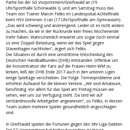
Partie bei der SG Vorpommern/Greifswald an (19
Uhr/Sporthalle Schönwalde I), und am Samstag muss das
Team von Trainer Marcin Feliks im Landespokal-Achtelfinale
beim HSV Grimmen II ran (17 Uhr/Sporthalle am Gymnasium).
„Das wird schwierig und anstrengend. Leider ist es nicht anders
zu machen, da wir in der Rückrunde kein freies Wochenende
mehr haben. Wahrscheinlich erwartet uns sogar noch einmal
so eine Doppel-Belastung, wenn wir das Spiel gegen
Stavenhagen nachholen“, ärgert sich Feliks.
Die Situation ist durch eine umstrittene Entscheidung des
Deutschen Handballbundes (DHB) entstanden. Offenbar um
die Konzentration der Fans auf die Frauen-Heim-WM zu
lenken, ließ der DHB Ende 2017 auch in den unteren Ligen
einige Spieltage verschieben. Die Folge: Terminprobleme und
erhöhter Aufwand für die kleinen Vereine. „Wir sind Amateure,
berufstätig. Vor allem für das Spiel am Freitag müssen wir
sehen, wer uns zur Verfügung steht. Da sind wir auf
verständnisvolle Arbeitgeber angewiesen“, so Feliks, in dessen
Team zudem mehrere Spieler gesundheitlich angeschlagen
sind.
In Greifswald spielen die Fortunen gegen den MV-Liga-Siebten.
Die SG Vorpommern hat bisher besonders zu Hause