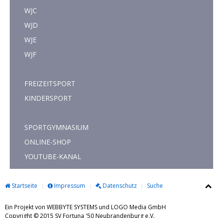
WJC
WJD
WJE
WJF
FREIZEITSPORT
KINDERSPORT
SPORTGYMNASIUM
ONLINE-SHOP
YOUTUBE-KANAL
Startseite
Impressum
Datenschutz
Suche
Ein Projekt von WEBBYTE SYSTEMS und LOGO Media GmbH
Copyright © 2015 SV Fortuna '50 Neubrandenburg e.V.