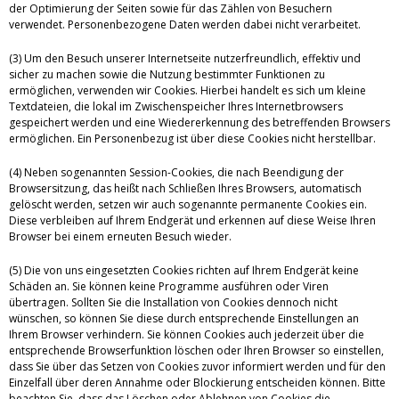
der Optimierung der Seiten sowie für das Zählen von Besuchern
verwendet. Personenbezogene Daten werden dabei nicht verarbeitet.
(3) Um den Besuch unserer Internetseite nutzerfreundlich, effektiv und
sicher zu machen sowie die Nutzung bestimmter Funktionen zu
ermöglichen, verwenden wir Cookies. Hierbei handelt es sich um kleine
Textdateien, die lokal im Zwischenspeicher Ihres Internetbrowsers
gespeichert werden und eine Wiedererkennung des betreffenden Browsers
ermöglichen. Ein Personenbezug ist über diese Cookies nicht herstellbar.
(4) Neben sogenannten Session-Cookies, die nach Beendigung der
Browsersitzung, das heißt nach Schließen Ihres Browsers, automatisch
gelöscht werden, setzen wir auch sogenannte permanente Cookies ein.
Diese verbleiben auf Ihrem Endgerät und erkennen auf diese Weise Ihren
Browser bei einem erneuten Besuch wieder.
(5) Die von uns eingesetzten Cookies richten auf Ihrem Endgerät keine
Schäden an. Sie können keine Programme ausführen oder Viren
übertragen. Sollten Sie die Installation von Cookies dennoch nicht
wünschen, so können Sie diese durch entsprechende Einstellungen an
Ihrem Browser verhindern. Sie können Cookies auch jederzeit über die
entsprechende Browserfunktion löschen oder Ihren Browser so einstellen,
dass Sie über das Setzen von Cookies zuvor informiert werden und für den
Einzelfall über deren Annahme oder Blockierung entscheiden können. Bitte
beachten Sie, dass das Löschen oder Ablehnen von Cookies die