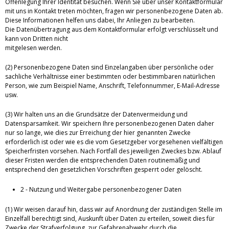
Offenlegung Ihrer Identität besuchen. Wenn Sie über unser Kontaktformular
mit uns in Kontakt treten möchten, fragen wir personenbezogene Daten ab.
Diese Informationen helfen uns dabei, Ihr Anliegen zu bearbeiten.
Die Datenübertragung aus dem Kontaktformular erfolgt verschlüsselt und
kann von Dritten nicht
mitgelesen werden.
(2) Personenbezogene Daten sind Einzelangaben über persönliche oder
sachliche Verhältnisse einer bestimmten oder bestimmbaren natürlichen
Person, wie zum Beispiel Name, Anschrift, Telefonnummer, E-Mail-Adresse
usw.
(3) Wir halten uns an die Grundsätze der Datenvermeidung und
Datensparsamkeit. Wir speichern Ihre personenbezogenen Daten daher
nur so lange, wie dies zur Erreichung der hier genannten Zwecke
erforderlich ist oder wie es die vom Gesetzgeber vorgesehenen vielfältigen
Speicherfristen vorsehen. Nach Fortfall des jeweiligen Zweckes bzw. Ablauf
dieser Fristen werden die entsprechenden Daten routinemäßig und
entsprechend den gesetzlichen Vorschriften gesperrt oder gelöscht.
2 - Nutzung und Weitergabe personenbezogener Daten
(1) Wir weisen darauf hin, dass wir auf Anordnung der zuständigen Stelle im
Einzelfall berechtigt sind, Auskunft über Daten zu erteilen, soweit dies für
Zwecke der Strafverfolgung, zur Gefahrenabwehr durch die