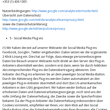
+353 (1) 436 1001.
Nutzerbedingungen:
http://www.google.com/analytics/terms/de.html
Übersicht zum Datenschutz:
http://www.google.com/intl/de/analytics/learn/privacy.html
sowie die Datenschutzerklärung:
http://www.google.de/intl/de/policies/privacy
5 - Social Media Plug-ins
(1) Wir haben derzeit auf unserer Webseite die Social Media Plug-ins
Facebook, Google+, Twitter eingebunden. Dabei setzen wir die sogenannte
2-Klick-Lösung ein. Dies hat zur Folge, dass etwaige personenbezogene
Daten bei Besuch unserer Webseite nicht direkt an den Server des Plug-in-
Anbieters übermittelt werden, sondern erst dann, wenn Sie durch Anklicken
des entsprechenden Plug-ins die Datenübertragung aktivieren. Den
Anbieter des Plug-ins erkennen Sie an dem jeweiligen Social Media-Button.
Durch die Aktivierung des Plug-ins werden Daten automatisiert an den
jeweiligen Plug-in-Anbieter übermittelt und dort (bei US-amerikanischen
Anbietern in den USA) gespeichert. Wir haben weder Einfluss auf die
erhobenen Daten und Datenverarbeitungsvorgänge, noch sind uns der
volle Umfang der Datenerhebung, die Zwecke sowie die Speicherfristen
bekannt. Da der Plug-in-Anbieter die Datenerhebung insbesondere über
Cookies vornimmt, empfehlen wir Ihnen, vor dem Klick auf den Social
Media-Button über die Sicherheitseinstellungen Ihres Browsers alle Cookies