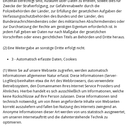
Einzelfall berechtigt sind, Auskunft über Daten zu erteilen, soweit dies für
Zwecke der Strafverfolgung, zur Gefahrenabwehr durch die
Polizeibehörden der Länder, zur Erfüllung der gesetzlichen Aufgaben der
Verfassungsschutzbehörden des Bundes und der Länder, des
Bundesnachrichtendienstes oder des militärischen Abschirmdienstes oder
zur Durchsetzung der Rechte am geistigen Eigentum erforderlich ist. In
jedem Fall geben wir Daten nur nach Maßgabe der gesetzlichen
Vorschriften oder eines gerichtlichen Titels an Behörden und Dritte heraus.
(2) Eine Weitergabe an sonstige Dritte erfolgt nicht.
3 - Automatisch erfasste Daten, Cookies
(1) Wenn Sie auf unsere Webseite zugreifen, werden automatisch
Informationen allgemeiner Natur erfasst. Diese Informationen (Server-
Logfiles) beinhalten etwa die Art des Webbrowsers, das verwendete
Betriebssystem, den Domainnamen Ihres Internet Service Providers und
Ähnliches. Hierbei handelt es sich ausschließlich um Informationen, welche
keine Rückschlüsse auf Ihre Person zulassen. Diese Informationen sind
technisch notwendig, um von Ihnen angeforderte Inhalte von Webseiten
korrekt auszuliefern und fallen bei Nutzung des Internets zwingend an.
Anonyme Informationen dieser Art werden von uns statistisch ausgewertet,
um unseren Internetauftritt und die dahinterstehende Technik zu
optimieren.