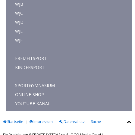
WJB
WJC
WJD
WJE
WJF
FREIZEITSPORT
KINDERSPORT
SPORTGYMNASIUM
ONLINE-SHOP
YOUTUBE-KANAL
Startseite
Impressum
Datenschutz
Suche
Ein Projekt von WEBBYTE SYSTEMS und LOGO Media GmbH