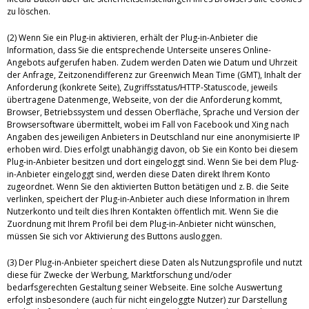
zu löschen.
(2) Wenn Sie ein Plug-in aktivieren, erhält der Plug-in-Anbieter die
Information, dass Sie die entsprechende Unterseite unseres Online-
Angebots aufgerufen haben. Zudem werden Daten wie Datum und Uhrzeit
der Anfrage, Zeitzonendifferenz zur Greenwich Mean Time (GMT), Inhalt der
Anforderung (konkrete Seite), Zugriffsstatus/HTTP-Statuscode, jeweils
übertragene Datenmenge, Webseite, von der die Anforderung kommt,
Browser, Betriebssystem und dessen Oberfläche, Sprache und Version der
Browsersoftware übermittelt, wobei im Fall von Facebook und Xing nach
Angaben des jeweiligen Anbieters in Deutschland nur eine anonymisierte IP
erhoben wird. Dies erfolgt unabhängig davon, ob Sie ein Konto bei diesem
Plug-in-Anbieter besitzen und dort eingeloggt sind. Wenn Sie bei dem Plug-
in-Anbieter eingeloggt sind, werden diese Daten direkt Ihrem Konto
zugeordnet. Wenn Sie den aktivierten Button betätigen und z. B. die Seite
verlinken, speichert der Plug-in-Anbieter auch diese Information in Ihrem
Nutzerkonto und teilt dies Ihren Kontakten öffentlich mit. Wenn Sie die
Zuordnung mit Ihrem Profil bei dem Plug-in-Anbieter nicht wünschen,
müssen Sie sich vor Aktivierung des Buttons ausloggen.
(3) Der Plug-in-Anbieter speichert diese Daten als Nutzungsprofile und nutzt
diese für Zwecke der Werbung, Marktforschung und/oder
bedarfsgerechten Gestaltung seiner Webseite. Eine solche Auswertung
erfolgt insbesondere (auch für nicht eingeloggte Nutzer) zur Darstellung