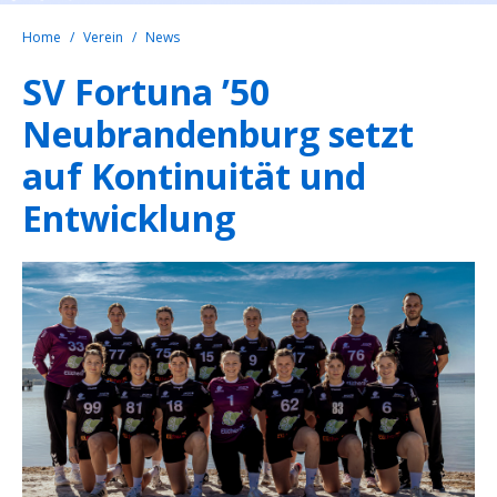
Home
Verein
News
SV Fortuna ’50
Neubrandenburg setzt
auf Kontinuität und
Entwicklung