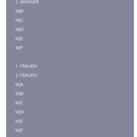
2. MÄNNER
MJB
MJC
MJD
MJE
MJF
1. FRAUEN
2. FRAUEN
WJA
WJB
WJC
WJD
WJE
WJF