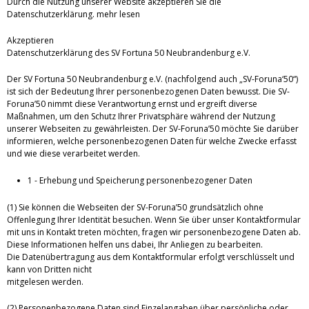
Durch die Nutzung unserer Website akzeptieren Sie die
Datenschutzerklärung.
mehr lesen
Akzeptieren
Datenschutzerklärung des SV Fortuna 50 Neubrandenburg e.V.
Der SV Fortuna 50 Neubrandenburg e.V. (nachfolgend auch „SV-Foruna‘50“)
ist sich der Bedeutung Ihrer personenbezogenen Daten bewusst. Die SV-
Foruna’50 nimmt diese Verantwortung ernst und ergreift diverse
Maßnahmen, um den Schutz Ihrer Privatsphäre während der Nutzung
unserer Webseiten zu gewährleisten. Der SV-Foruna’50 möchte Sie darüber
informieren, welche personenbezogenen Daten für welche Zwecke erfasst
und wie diese verarbeitet werden.
1 - Erhebung und Speicherung personenbezogener Daten
(1) Sie können die Webseiten der SV-Foruna’50 grundsätzlich ohne
Offenlegung Ihrer Identität besuchen. Wenn Sie über unser Kontaktformular
mit uns in Kontakt treten möchten, fragen wir personenbezogene Daten ab.
Diese Informationen helfen uns dabei, Ihr Anliegen zu bearbeiten.
Die Datenübertragung aus dem Kontaktformular erfolgt verschlüsselt und
kann von Dritten nicht
mitgelesen werden.
(2) Personenbezogene Daten sind Einzelangaben über persönliche oder