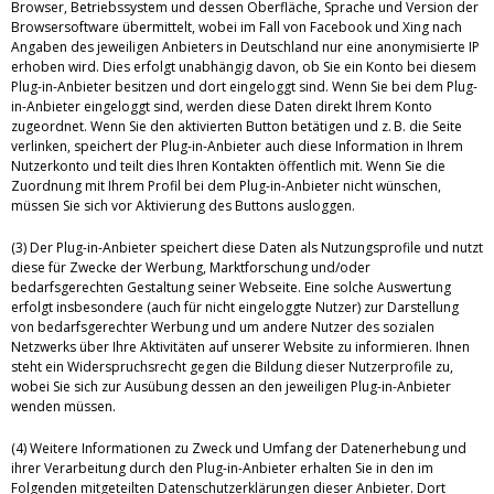
Browser, Betriebssystem und dessen Oberfläche, Sprache und Version der
Browsersoftware übermittelt, wobei im Fall von Facebook und Xing nach
Angaben des jeweiligen Anbieters in Deutschland nur eine anonymisierte IP
erhoben wird. Dies erfolgt unabhängig davon, ob Sie ein Konto bei diesem
Plug-in-Anbieter besitzen und dort eingeloggt sind. Wenn Sie bei dem Plug-
in-Anbieter eingeloggt sind, werden diese Daten direkt Ihrem Konto
zugeordnet. Wenn Sie den aktivierten Button betätigen und z. B. die Seite
verlinken, speichert der Plug-in-Anbieter auch diese Information in Ihrem
Nutzerkonto und teilt dies Ihren Kontakten öffentlich mit. Wenn Sie die
Zuordnung mit Ihrem Profil bei dem Plug-in-Anbieter nicht wünschen,
müssen Sie sich vor Aktivierung des Buttons ausloggen.
(3) Der Plug-in-Anbieter speichert diese Daten als Nutzungsprofile und nutzt
diese für Zwecke der Werbung, Marktforschung und/oder
bedarfsgerechten Gestaltung seiner Webseite. Eine solche Auswertung
erfolgt insbesondere (auch für nicht eingeloggte Nutzer) zur Darstellung
von bedarfsgerechter Werbung und um andere Nutzer des sozialen
Netzwerks über Ihre Aktivitäten auf unserer Website zu informieren. Ihnen
steht ein Widerspruchsrecht gegen die Bildung dieser Nutzerprofile zu,
wobei Sie sich zur Ausübung dessen an den jeweiligen Plug-in-Anbieter
wenden müssen.
(4) Weitere Informationen zu Zweck und Umfang der Datenerhebung und
ihrer Verarbeitung durch den Plug-in-Anbieter erhalten Sie in den im
Folgenden mitgeteilten Datenschutzerklärungen dieser Anbieter. Dort