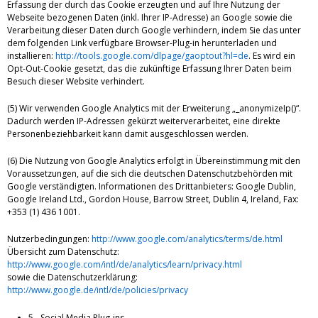
Erfassung der durch das Cookie erzeugten und auf Ihre Nutzung der
Webseite bezogenen Daten (inkl. Ihrer IP-Adresse) an Google sowie die
Verarbeitung dieser Daten durch Google verhindern, indem Sie das unter
dem folgenden Link verfügbare Browser-Plug-in herunterladen und
installieren:
http://tools.google.com/dlpage/gaoptout?hl=de
. Es wird ein
Opt-Out-Cookie gesetzt, das die zukünftige Erfassung Ihrer Daten beim
Besuch dieser Website verhindert.
(5) Wir verwenden Google Analytics mit der Erweiterung „_anonymizeIp()“.
Dadurch werden IP-Adressen gekürzt weiterverarbeitet, eine direkte
Personenbeziehbarkeit kann damit ausgeschlossen werden.
(6) Die Nutzung von Google Analytics erfolgt in Übereinstimmung mit den
Voraussetzungen, auf die sich die deutschen Datenschutzbehörden mit
Google verständigten. Informationen des Drittanbieters: Google Dublin,
Google Ireland Ltd., Gordon House, Barrow Street, Dublin 4, Ireland, Fax:
+353 (1) 436 1001.
Nutzerbedingungen:
http://www.google.com/analytics/terms/de.html
Übersicht zum Datenschutz:
http://www.google.com/intl/de/analytics/learn/privacy.html
sowie die Datenschutzerklärung:
http://www.google.de/intl/de/policies/privacy
5 - Social Media Plug-ins