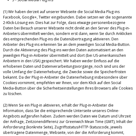
(1) Wir haben derzeit auf unserer Webseite die Social Media Plug-ins
Facebook, Google+, Twitter eingebunden. Dabei setzen wir die sogenannte
2-Klick-Lösung ein. Dies hat zur Folge, dass etwaige personenbezogene
Daten bei Besuch unserer Webseite nicht direkt an den Server des Plug-in-
Anbieters übermittelt werden, sondern erst dann, wenn Sie durch Anklicken
des entsprechenden Plug-ins die Datenübertragung aktivieren. Den
Anbieter des Plug-ins erkennen Sie an dem jeweiligen Social Media-Button.
Durch die Aktivierung des Plug-ins werden Daten automatisiert an den
jeweiligen Plug-in-Anbieter übermittelt und dort (bei US-amerikanischen
Anbietern in den USA) gespeichert. Wir haben weder Einfluss auf die
erhobenen Daten und Datenverarbeitungsvorgänge, noch sind uns der
volle Umfang der Datenerhebung, die Zwecke sowie die Speicherfristen
bekannt. Da der Plug-in-Anbieter die Datenerhebung insbesondere über
Cookies vornimmt, empfehlen wir Ihnen, vor dem Klick auf den Social
Media-Button über die Sicherheitseinstellungen Ihres Browsers alle Cookies
zu löschen.
(2) Wenn Sie ein Plug-in aktivieren, erhält der Plug-in-Anbieter die
Information, dass Sie die entsprechende Unterseite unseres Online-
Angebots aufgerufen haben. Zudem werden Daten wie Datum und Uhrzeit
der Anfrage, Zeitzonendifferenz zur Greenwich Mean Time (GMT), Inhalt der
Anforderung (konkrete Seite), Zugriffsstatus/HTTP-Statuscode, jeweils
übertragene Datenmenge, Webseite, von der die Anforderung kommt,