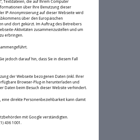
s“, Textdateien, die auf Ihrem Computer
nformationen über Ihre Benutzung dieser
der IP-Anonymisierung auf dieser Webseite wird
es Abkommens über den Europäischen
en und dort gekürzt. Im Auftrag des Betreibers
Webseite-Aktivitäten zusammenzustellen und um
zu erbringen.
usammengeführt.
e jedoch darauf hin, dass Sie in diesem Fall
tzung der Webseite bezogenen Daten (inkl. Ihrer
erfügbare Browser-Plug-in herunterladen und
hrer Daten beim Besuch dieser Website verhindert.
, eine direkte Personenbeziehbarkeit kann damit
hutzbehörden mit Google verständigten.
(1) 436 1001.