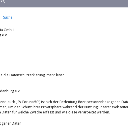
WJF
Suche
dia GmbH
nburg e.V.
ie die Datenschutzerklärung.
mehr lesen
denburg e.V.
end auch „SV-Foruna‘50“) ist sich der Bedeutung Ihrer personenbezogenen Dat
men, um den Schutz Ihrer Privatsphäre während der Nutzung unserer Webseiten
Daten für welche Zwecke erfasst und wie diese verarbeitet werden.
ogener Daten