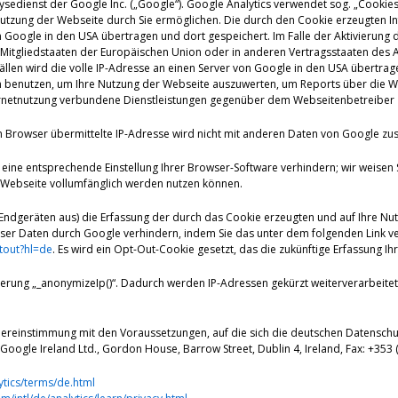
ysedienst der Google Inc. („Google“). Google Analytics verwendet sog. „Cookie
utzung der Webseite durch Sie ermöglichen. Die durch den Cookie erzeugten I
 Google in den USA übertragen und dort gespeichert. Im Falle der Aktivierung 
n Mitgliedstaaten der Europäischen Union oder in anderen Vertragsstaaten d
llen wird die volle IP-Adresse an einen Server von Google in den USA übertrag
n benutzen, um Ihre Nutzung der Webseite auszuwerten, um Reports über die 
ernetnutzung verbundene Dienstleistungen gegenüber dem Webseitenbetreiber 
m Browser übermittelte IP-Adresse wird nicht mit anderen Daten von Google z
eine entsprechende Einstellung Ihrer Browser-Software verhindern; wir weisen Si
r Webseite vollumfänglich werden nutzen können.
Endgeräten aus) die Erfassung der durch das Cookie erzeugten und auf Ihre Nu
eser Daten durch Google verhindern, indem Sie das unter dem folgenden Link v
tout?hl=de
. Es wird ein Opt-Out-Cookie gesetzt, das die zukünftige Erfassung I
terung „_anonymizeIp()“. Dadurch werden IP-Adressen gekürzt weiterverarbeitet
 Übereinstimmung mit den Voraussetzungen, auf die sich die deutschen Datensc
Google Ireland Ltd., Gordon House, Barrow Street, Dublin 4, Ireland, Fax: +353 
tics/terms/de.html