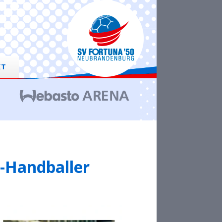
KT
a-Handballer