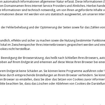
en automatisch Informationen allgemeiner Natur erfasst. Diese Informationen (Se
 Domainnamen Ihres Internet Service Providers und Ähnliches. Hierbei handelt
se Informationen sind technisch notwendig, um von Ihnen angeforderte Inhalte v
mationen dieser Art werden von uns statistisch ausgewertet, um unseren Intern
ke der Fehlerbehebung und der Optimierung der Seiten sowie für das Zählen 
eundlich, effektiv und sicher zu machen sowie die Nutzung bestimmter Funktion
die lokal im Zwischenspeicher Ihres Internetbrowsers gespeichert werden und 
kies nicht herstellbar.
 Beendigung der Browsersitzung, das heißt nach Schließen Ihres Browsers, aut
eiben auf Ihrem Endgerät und erkennen auf diese Weise Ihren Browser bei ein
Ihrem Endgerät keine Schäden an. Sie können keine Programme ausführen oder Vir
iese durch entsprechende Einstellungen an Ihrem Browser verhindern. Sie könn
 Browser so einstellen, dass Sie über das Setzen von Cookies zuvor informiert
tte beachten Sie, dass das Löschen oder Ablehnen von Cookies die Darstellung 