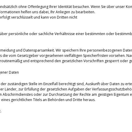
undsätzlich ohne Offenlegung Ihrer Identität besuchen. Wenn Sie über unser Kon
ormationen helfen uns dabei, Ihr Anliegen zu bearbeiten.
olgt verschlüsselt und kann von Dritten nicht
über persönliche oder sachliche Verhältnisse einer bestimmten oder bestimmb
ermeidung und Datensparsamkeit. Wir speichern Ihre personenbezogenen Daten d
es die vom Gesetzgeber vorgesehenen vielfältigen Speicherfristen vorsehen. Nac
routinemäßig und entsprechend den gesetzlichen Vorschriften gesperrt oder ge
gener Daten
der zuständigen Stelle im Einzelfall berechtigt sind, Auskunft über Daten zu erte
er Länder, zur Erfüllung der gesetzlichen Aufgaben der Verfassungsschutzbeh
 Abschirmdienstes oder zur Durchsetzung der Rechte am geistigen Eigentum erfo
eines gerichtlichen Titels an Behörden und Dritte heraus.
.