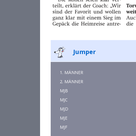
Jumper
1. MÄNNER
2. MÄNNER
MJB
MJC
MJD
MJE
MJF