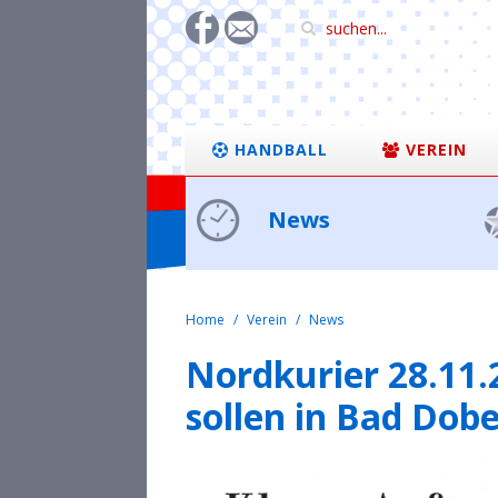
HANDBALL
VEREIN
News
Home
Verein
News
Nordkurier 28.11.
sollen in Bad Dob