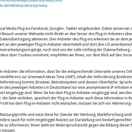
/intl/de/analytics/learn/privacy.html
e.de/intl/de/policies/privacy
cial Media Plug-ins Facebook, Google+, Twitter eingebunden. Dabei setzen wir d
Besuch unserer Webseite nicht direkt an den Server des Plug-in-Anbieters über
Datenübertragung aktivieren. Den Anbieter des Plug-ins erkennen Sie an dem je
ert an den jeweiligen Plug-in-Anbieter übermittelt und dort (bei US-amerikanis
nverarbeitungsvorgänge, noch sind uns der volle Umfang der Datenerhebung, d
ere über Cookies vornimmt, empfehlen wir Ihnen, vor dem Klick auf den Social
Plug-in-Anbieter die Information, dass Sie die entsprechende Unterseite unsere
endifferenz zur Greenwich Mean Time (GMT), Inhalt der Anforderung (konkrete S
Anforderung kommt, Browser, Betriebssystem und dessen Oberfläche, Sprache 
 des jeweiligen Anbieters in Deutschland nur eine anonymisierte IP erhoben wi
ort eingeloggt sind. Wenn Sie bei dem Plug-in-Anbieter eingeloggt sind, werde
. die Seite verlinken, speichert der Plug-in-Anbieter auch diese Information in 
Profil bei dem Plug-in-Anbieter nicht wünschen, müssen Sie sich vor Aktivierun
ls Nutzungsprofile und nutzt diese für Zwecke der Werbung, Marktforschung un
ondere (auch für nicht eingeloggte Nutzer) zur Darstellung von bedarfsgerech
te zu informieren. Ihnen steht ein Widerspruchsrecht gegen die Bildung dieser 
n müssen.