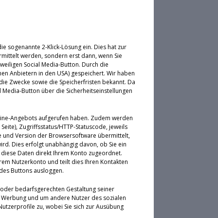
ie sogenannte 2-Klick-Lösung ein. Dies hat zur
mittelt werden, sondern erst dann, wenn Sie
weiligen Social Media-Button. Durch die
chen Anbietern in den USA) gespeichert. Wir haben
ie Zwecke sowie die Speicherfristen bekannt. Da
 Media-Button über die Sicherheitseinstellungen
s Online-Angebots aufgerufen haben. Zudem werden
eite), Zugriffsstatus/HTTP-Statuscode, jeweils
und Version der Browsersoftware übermittelt,
rd. Dies erfolgt unabhängig davon, ob Sie ein
n diese Daten direkt Ihrem Konto zugeordnet.
Ihrem Nutzerkonto und teilt dies Ihren Kontakten
g des Buttons ausloggen.
d/oder bedarfsgerechten Gestaltung seiner
ter Werbung und um andere Nutzer des sozialen
Nutzerprofile zu, wobei Sie sich zur Ausübung