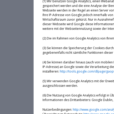
(1) Wir benutzen Google Analytics, einen Webanal
gespeichert werden und die eine Analyse der Ben
Webseite werden in der Regel an einen Server von
Ihre IP-Adresse von Google jedoch innerhalb vo
Wirtschaftsraum zuvor gekürzt. Nur in Ausnahmefä
dieser Webseite wird Google diese Informatione
weitere mit der Webseitennutzung sowie der Int
(2) Die im Rahmen von Google Analytics von Ihre
(3) Sie können die Speicherung der Cookies durch 
gegebenenfalls nicht sämtliche Funktionen diese
(4) Sie können darüber hinaus (auch von mobilen 
IP-Adresse) an Google sowie die Verarbeitung di
installieren:
http://tools.google.com/dlpage/gaop
(5) Wir verwenden Google Analytics mit der Erwei
ausgeschlossen werden.
(6) Die Nutzung von Google Analytics erfolgt in
Informationen des Drittanbieters: Google Dublin, 
Nutzerbedingungen:
http://www.google.com/analy