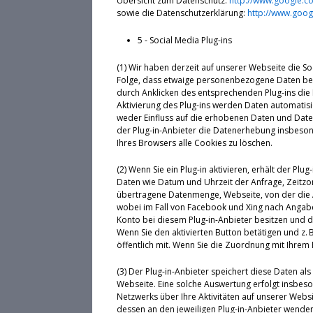
Übersicht zum Datenschutz:
http://www.google.com
sowie die Datenschutzerklärung:
http://www.googl
5 - Social Media Plug-ins
(1) Wir haben derzeit auf unserer Webseite die So
Folge, dass etwaige personenbezogene Daten bei 
durch Anklicken des entsprechenden Plug-ins die 
Aktivierung des Plug-ins werden Daten automatisi
weder Einfluss auf die erhobenen Daten und Date
der Plug-in-Anbieter die Datenerhebung insbesond
Ihres Browsers alle Cookies zu löschen.
(2) Wenn Sie ein Plug-in aktivieren, erhält der 
Daten wie Datum und Uhrzeit der Anfrage, Zeitzon
übertragene Datenmenge, Webseite, von der die 
wobei im Fall von Facebook und Xing nach Angaben
Konto bei diesem Plug-in-Anbieter besitzen und d
Wenn Sie den aktivierten Button betätigen und z. B
öffentlich mit. Wenn Sie die Zuordnung mit Ihrem 
(3) Der Plug-in-Anbieter speichert diese Daten a
Webseite. Eine solche Auswertung erfolgt insbes
Netzwerks über Ihre Aktivitäten auf unserer Websi
dessen an den jeweiligen Plug-in-Anbieter wende