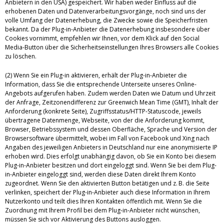
Anbietern in den USA) gespeichert. Wir haben weder Einfluss auf die
erhobenen Daten und Datenverarbeitungsvorgänge, noch sind uns der
volle Umfang der Datenerhebung, die Zwecke sowie die Speicherfristen
bekannt. Da der Plug-in-Anbieter die Datenerhebung insbesondere über
Cookies vornimmt, empfehlen wir Ihnen, vor dem Klick auf den Social
Media-Button über die Sicherheitseinstellungen Ihres Browsers alle Cookies
zu löschen.
(2) Wenn Sie ein Plug-in aktivieren, erhält der Plug-in-Anbieter die
Information, dass Sie die entsprechende Unterseite unseres Online-
Angebots aufgerufen haben. Zudem werden Daten wie Datum und Uhrzeit
der Anfrage, Zeitzonendifferenz zur Greenwich Mean Time (GMT), Inhalt der
Anforderung (konkrete Seite), Zugriffsstatus/HTTP-Statuscode, jeweils
übertragene Datenmenge, Webseite, von der die Anforderung kommt,
Browser, Betriebssystem und dessen Oberfläche, Sprache und Version der
Browsersoftware übermittelt, wobei im Fall von Facebook und Xing nach
Angaben des jeweiligen Anbieters in Deutschland nur eine anonymisierte IP
erhoben wird. Dies erfolgt unabhängig davon, ob Sie ein Konto bei diesem
Plug-in-Anbieter besitzen und dort eingeloggt sind. Wenn Sie bei dem Plug-
in-Anbieter eingeloggt sind, werden diese Daten direkt Ihrem Konto
zugeordnet. Wenn Sie den aktivierten Button betätigen und z. B. die Seite
verlinken, speichert der Plug-in-Anbieter auch diese Information in Ihrem
Nutzerkonto und teilt dies Ihren Kontakten öffentlich mit. Wenn Sie die
Zuordnung mit Ihrem Profil bei dem Plug-in-Anbieter nicht wünschen,
müssen Sie sich vor Aktivierung des Buttons ausloggen.