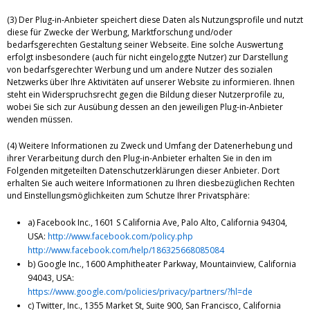
(3) Der Plug-in-Anbieter speichert diese Daten als Nutzungsprofile und nutzt
diese für Zwecke der Werbung, Marktforschung und/oder
bedarfsgerechten Gestaltung seiner Webseite. Eine solche Auswertung
erfolgt insbesondere (auch für nicht eingeloggte Nutzer) zur Darstellung
von bedarfsgerechter Werbung und um andere Nutzer des sozialen
Netzwerks über Ihre Aktivitäten auf unserer Website zu informieren. Ihnen
steht ein Widerspruchsrecht gegen die Bildung dieser Nutzerprofile zu,
wobei Sie sich zur Ausübung dessen an den jeweiligen Plug-in-Anbieter
wenden müssen.
(4) Weitere Informationen zu Zweck und Umfang der Datenerhebung und
ihrer Verarbeitung durch den Plug-in-Anbieter erhalten Sie in den im
Folgenden mitgeteilten Datenschutzerklärungen dieser Anbieter. Dort
erhalten Sie auch weitere Informationen zu Ihren diesbezüglichen Rechten
und Einstellungsmöglichkeiten zum Schutze Ihrer Privatsphäre:
a) Facebook Inc., 1601 S California Ave, Palo Alto, California 94304,
USA:
http://www.facebook.com/policy.php
http://www.facebook.com/help/186325668085084
b) Google Inc., 1600 Amphitheater Parkway, Mountainview, California
94043, USA:
https://www.google.com/policies/privacy/partners/?hl=de
c) Twitter, Inc., 1355 Market St, Suite 900, San Francisco, California