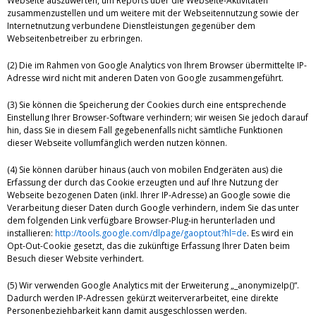
Webseite auszuwerten, um Reports über die Webseite-Aktivitäten
zusammenzustellen und um weitere mit der Webseitennutzung sowie der
Internetnutzung verbundene Dienstleistungen gegenüber dem
Webseitenbetreiber zu erbringen.
(2) Die im Rahmen von Google Analytics von Ihrem Browser übermittelte IP-
Adresse wird nicht mit anderen Daten von Google zusammengeführt.
(3) Sie können die Speicherung der Cookies durch eine entsprechende
Einstellung Ihrer Browser-Software verhindern; wir weisen Sie jedoch darauf
hin, dass Sie in diesem Fall gegebenenfalls nicht sämtliche Funktionen
dieser Webseite vollumfänglich werden nutzen können.
(4) Sie können darüber hinaus (auch von mobilen Endgeräten aus) die
Erfassung der durch das Cookie erzeugten und auf Ihre Nutzung der
Webseite bezogenen Daten (inkl. Ihrer IP-Adresse) an Google sowie die
Verarbeitung dieser Daten durch Google verhindern, indem Sie das unter
dem folgenden Link verfügbare Browser-Plug-in herunterladen und
installieren:
http://tools.google.com/dlpage/gaoptout?hl=de
. Es wird ein
Opt-Out-Cookie gesetzt, das die zukünftige Erfassung Ihrer Daten beim
Besuch dieser Website verhindert.
(5) Wir verwenden Google Analytics mit der Erweiterung „_anonymizeIp()“.
Dadurch werden IP-Adressen gekürzt weiterverarbeitet, eine direkte
Personenbeziehbarkeit kann damit ausgeschlossen werden.