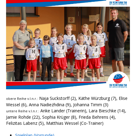
Naja Suckstorff (2), Käthe Würzburg (7), Elise
obere Reihe v.l.n.r.:
Wessel (6), Anna Nadiezhdina (9), Johanna Timm (3)
Anke Lander (Trainerin), Lara Bieschke (14),
untere Reihe v.l.n.r.:
Jamie Rohde (22), Sophia Krüger (8), Frieda Behrens (4),
Felizitas Labenz (5), Matthias Wessel (Co-Trainer)
Spielplan (Vorrunde)