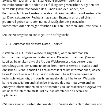
Zwecke der Strafverfolgung, zur Gefahrenabwehr durch die
Polizeibehörden der Länder, zur Erfüllung der gesetzlichen Aufgaben der
Verfassungsschutzbehörden des Bundes und der Länder, des
Bundesnachrichtendienstes oder des militärischen Abschirmdienstes oder
zur Durchsetzung der Rechte am geistigen Eigentum erforderlich ist. In
jedem Fall geben wir Daten nur nach Maßgabe der gesetzlichen
Vorschriften oder eines gerichtlichen Titels an Behörden und Dritte heraus.
(2) Eine Weitergabe an sonstige Dritte erfolgt nicht.
3 - Automatisch erfasste Daten, Cookies
(1) Wenn Sie auf unsere Webseite zugreifen, werden automatisch
Informationen allgemeiner Natur erfasst. Diese Informationen (Server-
Logfiles) beinhalten etwa die Art des Webbrowsers, das verwendete
Betriebssystem, den Domainnamen Ihres Internet Service Providers und
Ähnliches. Hierbei handelt es sich ausschließlich um Informationen, welche
keine Rückschlüsse auf Ihre Person zulassen. Diese Informationen sind
technisch notwendig, um von Ihnen angeforderte Inhalte von Webseiten
korrekt auszuliefern und fallen bei Nutzung des Internets zwingend an.
Anonyme Informationen dieser Art werden von uns statistisch ausgewertet,
um unseren Internetauftritt und die dahinterstehende Technik zu
optimieren.
(2) Einige anonymisierte Daten werden für Zwecke der Fehlerbehebung und