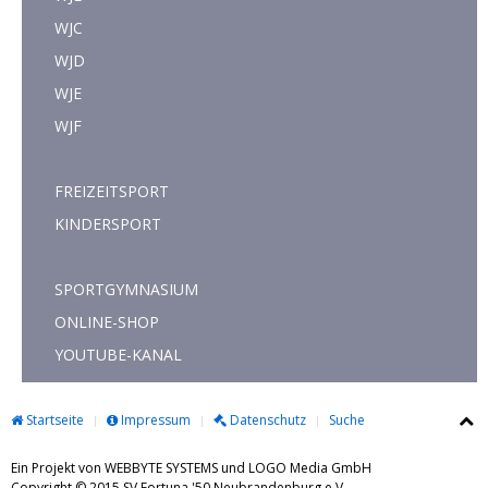
WJC
WJD
WJE
WJF
FREIZEITSPORT
KINDERSPORT
SPORTGYMNASIUM
ONLINE-SHOP
YOUTUBE-KANAL
Startseite
Impressum
Datenschutz
Suche
Ein Projekt von WEBBYTE SYSTEMS und LOGO Media GmbH
Copyright © 2015 SV Fortuna '50 Neubrandenburg e.V.