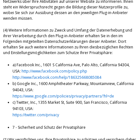
Netzwerks über Ihre Aktivitäten auf unserer Website zu informieren. Ihnen
steht ein Widerspruchsrecht gegen die Bildung dieser Nutzerprofile zu,
wobei Sie sich zur Ausübung dessen an den jeweiligen Plug-in-Anbieter
wenden müssen.
(4) Weitere Informationen zu Zweck und Umfang der Datenerhebung und
ihrer Verarbeitung durch den Plug-in-Anbieter erhalten Sie in den im
Folgenden mitgeteilten Datenschutzerklärungen dieser Anbieter. Dort
erhalten Sie auch weitere Informationen zu Ihren diesbezüglichen Rechten
und Einstellungsmöglichkeiten zum Schutze Ihrer Privatsphäre:
a) Facebook Inc., 1601 S California Ave, Palo Alto, California 94304,
USA:
http://www.facebook.com/policy.php
http://www.facebook.com/help/186325668085084
b) Google Inc., 1600 Amphitheater Parkway, Mountainview, California
94043, USA:
https://www.google.com/policies/privacy/partners/?hl=de
c) Twitter, Inc., 1355 Market St, Suite 900, San Francisco, California
94103, USA:
https://twitter.com/privacy
7 - Sicherheit und Schutz der Privatsphäre
(1) Wir verpflichten uns, Ihre Privatsphäre zu schützen und versichern daher,