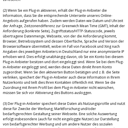
(2) Wenn Sie ein Plug-in aktivieren, erhält der Plug-in-Anbieter die
Information, dass Sie die entsprechende Unterseite unseres Online-
Angebots aufgerufen haben. Zudem werden Daten wie Datum und Uhrzeit
der Anfrage, Zeitzonendifferenz zur Greenwich Mean Time (GMT), Inhalt der
Anforderung (konkrete Seite), Zugriffsstatus/HTTP-Statuscode, jeweils
übertragene Datenmenge, Webseite, von der die Anforderung kommt,
Browser, Betriebssystem und dessen Oberfläche, Sprache und Version der
Browsersoftware übermittelt, wobei im Fall von Facebook und Xing nach
Angaben des jeweiligen Anbieters in Deutschland nur eine anonymisierte IP
erhoben wird. Dies erfolgt unabhängig davon, ob Sie ein Konto bei diesem
Plug-in-Anbieter besitzen und dort eingeloggt sind. Wenn Sie bei dem Plug-
in-Anbieter eingeloggt sind, werden diese Daten direkt Ihrem Konto
zugeordnet. Wenn Sie den aktivierten Button betätigen und z. B. die Seite
verlinken, speichert der Plug-in-Anbieter auch diese Information in Ihrem
Nutzerkonto und teilt dies Ihren Kontakten öffentlich mit. Wenn Sie die
Zuordnung mit Ihrem Profil bei dem Plug-in-Anbieter nicht wünschen,
müssen Sie sich vor Aktivierung des Buttons ausloggen.
(3) Der Plug-in-Anbieter speichert diese Daten als Nutzungsprofile und nutzt
diese für Zwecke der Werbung, Marktforschung und/oder
bedarfsgerechten Gestaltung seiner Webseite. Eine solche Auswertung
erfolgt insbesondere (auch für nicht eingeloggte Nutzer) zur Darstellung
von bedarfsgerechter Werbung und um andere Nutzer des sozialen