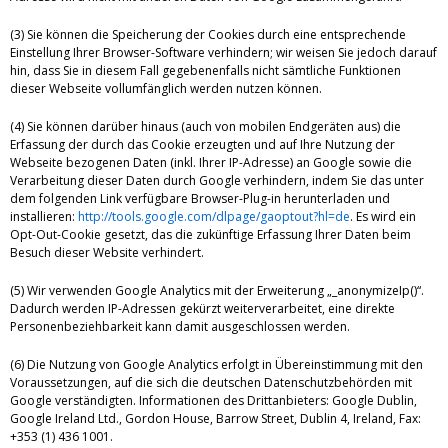
(3) Sie können die Speicherung der Cookies durch eine entsprechende
Einstellung Ihrer Browser-Software verhindern; wir weisen Sie jedoch darauf
hin, dass Sie in diesem Fall gegebenenfalls nicht sämtliche Funktionen
dieser Webseite vollumfänglich werden nutzen können.
(4) Sie können darüber hinaus (auch von mobilen Endgeräten aus) die
Erfassung der durch das Cookie erzeugten und auf Ihre Nutzung der
Webseite bezogenen Daten (inkl. Ihrer IP-Adresse) an Google sowie die
Verarbeitung dieser Daten durch Google verhindern, indem Sie das unter
dem folgenden Link verfügbare Browser-Plug-in herunterladen und
installieren:
http://tools.google.com/dlpage/gaoptout?hl=de
. Es wird ein
Opt-Out-Cookie gesetzt, das die zukünftige Erfassung Ihrer Daten beim
Besuch dieser Website verhindert.
(5) Wir verwenden Google Analytics mit der Erweiterung „_anonymizeIp()“.
Dadurch werden IP-Adressen gekürzt weiterverarbeitet, eine direkte
Personenbeziehbarkeit kann damit ausgeschlossen werden.
(6) Die Nutzung von Google Analytics erfolgt in Übereinstimmung mit den
Voraussetzungen, auf die sich die deutschen Datenschutzbehörden mit
Google verständigten. Informationen des Drittanbieters: Google Dublin,
Google Ireland Ltd., Gordon House, Barrow Street, Dublin 4, Ireland, Fax:
+353 (1) 436 1001.