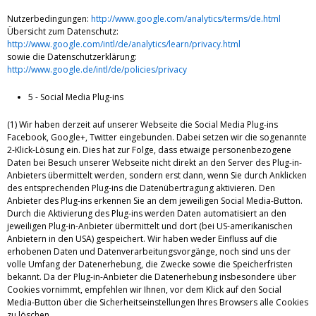
Nutzerbedingungen:
http://www.google.com/analytics/terms/de.html
Übersicht zum Datenschutz:
http://www.google.com/intl/de/analytics/learn/privacy.html
sowie die Datenschutzerklärung:
http://www.google.de/intl/de/policies/privacy
5 - Social Media Plug-ins
(1) Wir haben derzeit auf unserer Webseite die Social Media Plug-ins
Facebook, Google+, Twitter eingebunden. Dabei setzen wir die sogenannte
2-Klick-Lösung ein. Dies hat zur Folge, dass etwaige personenbezogene
Daten bei Besuch unserer Webseite nicht direkt an den Server des Plug-in-
Anbieters übermittelt werden, sondern erst dann, wenn Sie durch Anklicken
des entsprechenden Plug-ins die Datenübertragung aktivieren. Den
Anbieter des Plug-ins erkennen Sie an dem jeweiligen Social Media-Button.
Durch die Aktivierung des Plug-ins werden Daten automatisiert an den
jeweiligen Plug-in-Anbieter übermittelt und dort (bei US-amerikanischen
Anbietern in den USA) gespeichert. Wir haben weder Einfluss auf die
erhobenen Daten und Datenverarbeitungsvorgänge, noch sind uns der
volle Umfang der Datenerhebung, die Zwecke sowie die Speicherfristen
bekannt. Da der Plug-in-Anbieter die Datenerhebung insbesondere über
Cookies vornimmt, empfehlen wir Ihnen, vor dem Klick auf den Social
Media-Button über die Sicherheitseinstellungen Ihres Browsers alle Cookies
zu löschen.