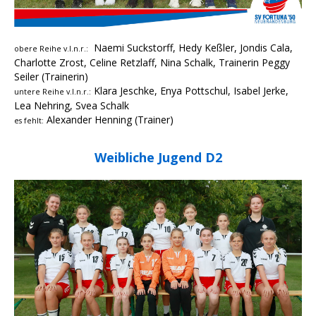
Naemi Suckstorff, Hedy Keßler, Jondis Cala,
obere Reihe v.l.n.r.:
Charlotte Zrost, Celine Retzlaff, Nina Schalk, Trainerin Peggy
Seiler (Trainerin)
Klara Jeschke, Enya Pottschul, Isabel Jerke,
untere Reihe v.l.n.r.:
Lea Nehring, Svea Schalk
Alexander Henning (Trainer)
es fehlt:
Weibliche Jugend D2