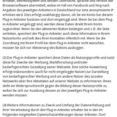
Browser, Betriebssystem und dessen Oberfläche, Sprache und Version der
Browsersoftware übermittelt, wobei im Fall von Facebook und Xing nach
Angaben des jeweiligen Anbieters in Deutschland nur eine anonymisierte IP
erhoben wird. Dies erfolgt unabhängig davon, ob Sie ein Konto bei diesem
Plug-in-Anbieter besitzen und dort eingeloggt sind. Wenn Sie bei dem Plug-
in-Anbieter eingeloggt sind, werden diese Daten direkt Ihrem Konto
zugeordnet. Wenn Sie den aktivierten Button betätigen und z. B. die Seite
verlinken, speichert der Plug-in-Anbieter auch diese Information in Ihrem
Nutzerkonto und teilt dies Ihren Kontakten öffentlich mit. Wenn Sie die
Zuordnung mit Ihrem Profil bei dem Plug-in-Anbieter nicht wünschen,
müssen Sie sich vor Aktivierung des Buttons ausloggen.
(3) Der Plug-in-Anbieter speichert diese Daten als Nutzungsprofile und nutzt
diese für Zwecke der Werbung, Marktforschung und/oder
bedarfsgerechten Gestaltung seiner Webseite. Eine solche Auswertung
erfolgt insbesondere (auch für nicht eingeloggte Nutzer) zur Darstellung
von bedarfsgerechter Werbung und um andere Nutzer des sozialen
Netzwerks über Ihre Aktivitäten auf unserer Website zu informieren. Ihnen
steht ein Widerspruchsrecht gegen die Bildung dieser Nutzerprofile zu,
wobei Sie sich zur Ausübung dessen an den jeweiligen Plug-in-Anbieter
wenden müssen.
(4) Weitere Informationen zu Zweck und Umfang der Datenerhebung und
ihrer Verarbeitung durch den Plug-in-Anbieter erhalten Sie in den im
Folgenden mitgeteilten Datenschutzerklärungen dieser Anbieter. Dort