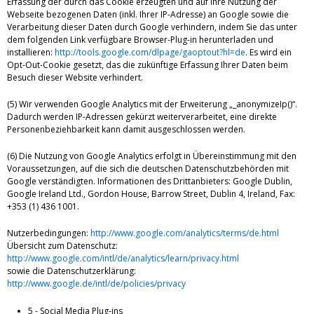
Erfassung der durch das Cookie erzeugten und auf Ihre Nutzung der
Webseite bezogenen Daten (inkl. Ihrer IP-Adresse) an Google sowie die
Verarbeitung dieser Daten durch Google verhindern, indem Sie das unter
dem folgenden Link verfügbare Browser-Plug-in herunterladen und
installieren:
http://tools.google.com/dlpage/gaoptout?hl=de
. Es wird ein
Opt-Out-Cookie gesetzt, das die zukünftige Erfassung Ihrer Daten beim
Besuch dieser Website verhindert.
(5) Wir verwenden Google Analytics mit der Erweiterung „_anonymizeIp()“.
Dadurch werden IP-Adressen gekürzt weiterverarbeitet, eine direkte
Personenbeziehbarkeit kann damit ausgeschlossen werden.
(6) Die Nutzung von Google Analytics erfolgt in Übereinstimmung mit den
Voraussetzungen, auf die sich die deutschen Datenschutzbehörden mit
Google verständigten. Informationen des Drittanbieters: Google Dublin,
Google Ireland Ltd., Gordon House, Barrow Street, Dublin 4, Ireland, Fax:
+353 (1) 436 1001.
Nutzerbedingungen:
http://www.google.com/analytics/terms/de.html
Übersicht zum Datenschutz:
http://www.google.com/intl/de/analytics/learn/privacy.html
sowie die Datenschutzerklärung:
http://www.google.de/intl/de/policies/privacy
5 - Social Media Plug-ins