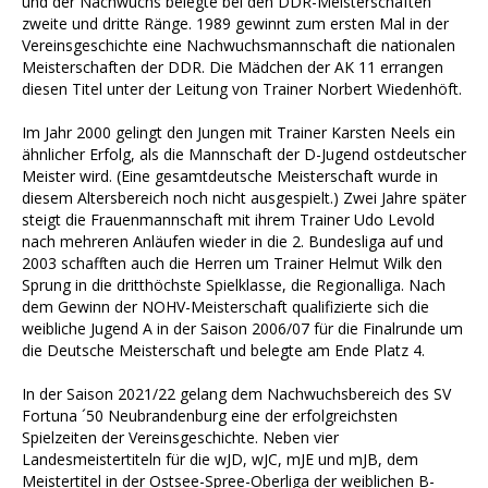
und der Nachwuchs belegte bei den DDR-Meisterschaften
zweite und dritte Ränge. 1989 gewinnt zum ersten Mal in der
Vereinsgeschichte eine Nachwuchsmannschaft die nationalen
Meisterschaften der DDR. Die Mädchen der AK 11 errangen
diesen Titel unter der Leitung von Trainer Norbert Wiedenhöft.
Im Jahr 2000 gelingt den Jungen mit Trainer Karsten Neels ein
ähnlicher Erfolg, als die Mannschaft der D-Jugend ostdeutscher
Meister wird. (Eine gesamtdeutsche Meisterschaft wurde in
diesem Altersbereich noch nicht ausgespielt.) Zwei Jahre später
steigt die Frauenmannschaft mit ihrem Trainer Udo Levold
nach mehreren Anläufen wieder in die 2. Bundesliga auf und
2003 schafften auch die Herren um Trainer Helmut Wilk den
Sprung in die dritthöchste Spielklasse, die Regionalliga. Nach
dem Gewinn der NOHV-Meisterschaft qualifizierte sich die
weibliche Jugend A in der Saison 2006/07 für die Finalrunde um
die Deutsche Meisterschaft und belegte am Ende Platz 4.
In der Saison 2021/22 gelang dem Nachwuchsbereich des SV
Fortuna ´50 Neubrandenburg eine der erfolgreichsten
Spielzeiten der Vereinsgeschichte. Neben vier
Landesmeistertiteln für die wJD, wJC, mJE und mJB, dem
Meistertitel in der Ostsee-Spree-Oberliga der weiblichen B-