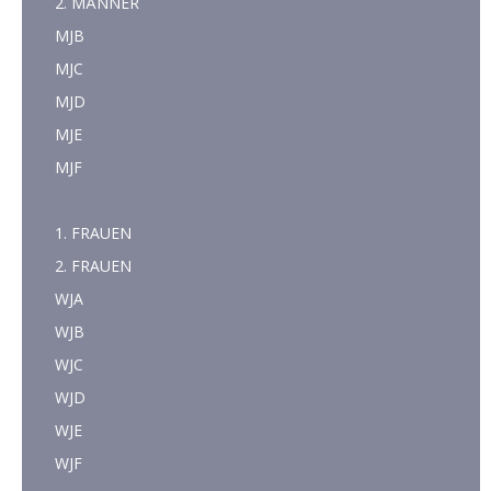
2. MÄNNER
MJB
MJC
MJD
MJE
MJF
1. FRAUEN
2. FRAUEN
WJA
WJB
WJC
WJD
WJE
WJF