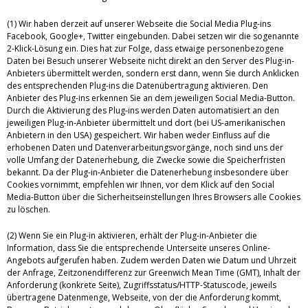
(1) Wir haben derzeit auf unserer Webseite die Social Media Plug-ins
Facebook, Google+, Twitter eingebunden. Dabei setzen wir die sogenannte
2-Klick-Lösung ein. Dies hat zur Folge, dass etwaige personenbezogene
Daten bei Besuch unserer Webseite nicht direkt an den Server des Plug-in-
Anbieters übermittelt werden, sondern erst dann, wenn Sie durch Anklicken
des entsprechenden Plug-ins die Datenübertragung aktivieren. Den
Anbieter des Plug-ins erkennen Sie an dem jeweiligen Social Media-Button.
Durch die Aktivierung des Plug-ins werden Daten automatisiert an den
jeweiligen Plug-in-Anbieter übermittelt und dort (bei US-amerikanischen
Anbietern in den USA) gespeichert. Wir haben weder Einfluss auf die
erhobenen Daten und Datenverarbeitungsvorgänge, noch sind uns der
volle Umfang der Datenerhebung, die Zwecke sowie die Speicherfristen
bekannt. Da der Plug-in-Anbieter die Datenerhebung insbesondere über
Cookies vornimmt, empfehlen wir Ihnen, vor dem Klick auf den Social
Media-Button über die Sicherheitseinstellungen Ihres Browsers alle Cookies
zu löschen.
(2) Wenn Sie ein Plug-in aktivieren, erhält der Plug-in-Anbieter die
Information, dass Sie die entsprechende Unterseite unseres Online-
Angebots aufgerufen haben. Zudem werden Daten wie Datum und Uhrzeit
der Anfrage, Zeitzonendifferenz zur Greenwich Mean Time (GMT), Inhalt der
Anforderung (konkrete Seite), Zugriffsstatus/HTTP-Statuscode, jeweils
übertragene Datenmenge, Webseite, von der die Anforderung kommt,