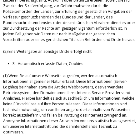
Einzelfall berechtigt sind, Auskunft über Daten zu erteilen, soweit dies für
Zwecke der Strafverfolgung, zur Gefahrenabwehr durch die
Polizeibehörden der Länder, zur Erfüllung der gesetzlichen Aufgaben der
Verfassungsschutzbehörden des Bundes und der Länder, des
Bundesnachrichtendienstes oder des militärischen Abschirmdienstes oder
zur Durchsetzung der Rechte am geistigen Eigentum erforderlich ist. In
jedem Fall geben wir Daten nur nach Maßgabe der gesetzlichen
Vorschriften oder eines gerichtlichen Titels an Behörden und Dritte heraus.
(2) Eine Weitergabe an sonstige Dritte erfolgt nicht.
3 - Automatisch erfasste Daten, Cookies
(1) Wenn Sie auf unsere Webseite zugreifen, werden automatisch
Informationen allgemeiner Natur erfasst. Diese Informationen (Server-
Logfiles) beinhalten etwa die Art des Webbrowsers, das verwendete
Betriebssystem, den Domainnamen Ihres Internet Service Providers und
Ähnliches. Hierbei handelt es sich ausschließlich um Informationen, welche
keine Rückschlüsse auf Ihre Person zulassen. Diese Informationen sind
technisch notwendig, um von Ihnen angeforderte Inhalte von Webseiten
korrekt auszuliefern und fallen bei Nutzung des Internets zwingend an.
Anonyme Informationen dieser Art werden von uns statistisch ausgewertet,
um unseren Internetauftritt und die dahinterstehende Technik zu
optimieren.