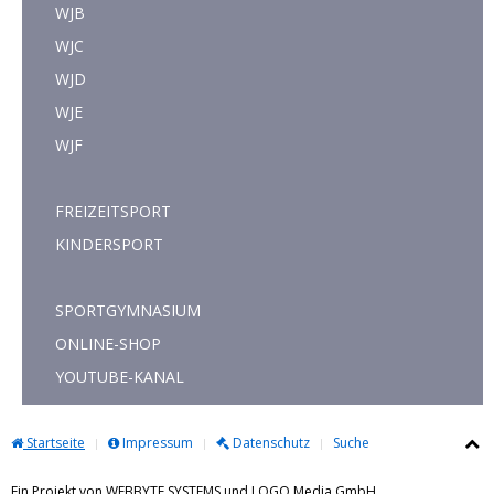
WJB
WJC
WJD
WJE
WJF
FREIZEITSPORT
KINDERSPORT
SPORTGYMNASIUM
ONLINE-SHOP
YOUTUBE-KANAL
Startseite
Impressum
Datenschutz
Suche
Ein Projekt von WEBBYTE SYSTEMS und LOGO Media GmbH