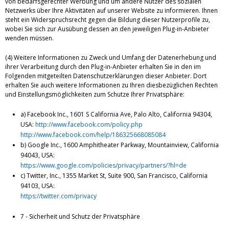
von bedarfsgerechter Werbung und um andere Nutzer des sozialen
Netzwerks über Ihre Aktivitäten auf unserer Website zu informieren. Ihnen
steht ein Widerspruchsrecht gegen die Bildung dieser Nutzerprofile zu,
wobei Sie sich zur Ausübung dessen an den jeweiligen Plug-in-Anbieter
wenden müssen.
(4) Weitere Informationen zu Zweck und Umfang der Datenerhebung und
ihrer Verarbeitung durch den Plug-in-Anbieter erhalten Sie in den im
Folgenden mitgeteilten Datenschutzerklärungen dieser Anbieter. Dort
erhalten Sie auch weitere Informationen zu Ihren diesbezüglichen Rechten
und Einstellungsmöglichkeiten zum Schutze Ihrer Privatsphäre:
a) Facebook Inc., 1601 S California Ave, Palo Alto, California 94304,
USA:
http://www.facebook.com/policy.php
http://www.facebook.com/help/186325668085084
b) Google Inc., 1600 Amphitheater Parkway, Mountainview, California
94043, USA:
https://www.google.com/policies/privacy/partners/?hl=de
c) Twitter, Inc., 1355 Market St, Suite 900, San Francisco, California
94103, USA:
https://twitter.com/privacy
7 - Sicherheit und Schutz der Privatsphäre