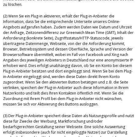
zu löschen.
(2) Wenn Sie ein Plug-in aktivieren, erhält der Plug-in-Anbieter die
Information, dass Sie die entsprechende Unterseite unseres Online-
Angebots aufgerufen haben. Zudem werden Daten wie Datum und Uhrzeit
der Anfrage, Zeitzonendifferenz zur Greenwich Mean Time (GMT), Inhalt der
Anforderung (konkrete Seite), Zugriffsstatus/HTTP-Statuscode, jeweils
übertragene Datenmenge, Webseite, von der die Anforderung kommt,
Browser, Betriebssystem und dessen Oberfläche, Sprache und Version der
Browsersoftware übermittelt, wobei im Fall von Facebook und Xing nach
Angaben des jeweiligen Anbieters in Deutschland nur eine anonymisierte IP
erhoben wird. Dies erfolgt unabhängig davon, ob Sie ein Konto bei diesem
Plug-in-Anbieter besitzen und dort eingeloggt sind. Wenn Sie bei dem Plug-
in-Anbieter eingeloggt sind, werden diese Daten direkt Ihrem Konto
zugeordnet. Wenn Sie den aktivierten Button betätigen und z. B. die Seite
verlinken, speichert der Plug-in-Anbieter auch diese Information in Ihrem
Nutzerkonto und teilt dies Ihren Kontakten öffentlich mit. Wenn Sie die
Zuordnung mit Ihrem Profil bei dem Plug-in-Anbieter nicht wünschen,
müssen Sie sich vor Aktivierung des Buttons ausloggen.
(3) Der Plug-in-Anbieter speichert diese Daten als Nutzungsprofile und nutzt
diese für Zwecke der Werbung, Marktforschung und/oder
bedarfsgerechten Gestaltung seiner Webseite. Eine solche Auswertung
erfolgt insbesondere (auch für nicht eingeloggte Nutzer) zur Darstellung