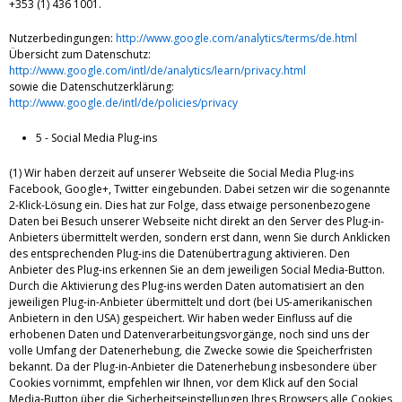
+353 (1) 436 1001.
Nutzerbedingungen:
http://www.google.com/analytics/terms/de.html
Übersicht zum Datenschutz:
http://www.google.com/intl/de/analytics/learn/privacy.html
sowie die Datenschutzerklärung:
http://www.google.de/intl/de/policies/privacy
5 - Social Media Plug-ins
(1) Wir haben derzeit auf unserer Webseite die Social Media Plug-ins
Facebook, Google+, Twitter eingebunden. Dabei setzen wir die sogenannte
2-Klick-Lösung ein. Dies hat zur Folge, dass etwaige personenbezogene
Daten bei Besuch unserer Webseite nicht direkt an den Server des Plug-in-
Anbieters übermittelt werden, sondern erst dann, wenn Sie durch Anklicken
des entsprechenden Plug-ins die Datenübertragung aktivieren. Den
Anbieter des Plug-ins erkennen Sie an dem jeweiligen Social Media-Button.
Durch die Aktivierung des Plug-ins werden Daten automatisiert an den
jeweiligen Plug-in-Anbieter übermittelt und dort (bei US-amerikanischen
Anbietern in den USA) gespeichert. Wir haben weder Einfluss auf die
erhobenen Daten und Datenverarbeitungsvorgänge, noch sind uns der
volle Umfang der Datenerhebung, die Zwecke sowie die Speicherfristen
bekannt. Da der Plug-in-Anbieter die Datenerhebung insbesondere über
Cookies vornimmt, empfehlen wir Ihnen, vor dem Klick auf den Social
Media-Button über die Sicherheitseinstellungen Ihres Browsers alle Cookies