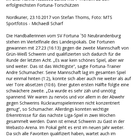
erfolgreichsten Fortuna-Torschützen
Nordkurier, 23.10.2017 von Stefan Thoms, Foto: MTS
Sportfotos - Michaedl Scharf
Die Handballerinnen vom SV Fortuna ´50 Neubrandenburg
stehen im Viertelfinale des Landespokals. Die Fortunen
gewannen mit 27:23 (16:13) gegen die zweite Mannschaft von
Grün-Weiß Schwerin und qualifizierten sich dadurch für die
Runde der letzten Acht. „Es war kein schönes Spiel, aber wir
sind weiter. Das ist das Wichtigste“, sagte Fortuna-Trainer
Andre Schumacher. Seine Mannschaft lag im gesamten Spiel
nur einmal hinten (1:2), konnte sich aber auch nie weiter als auf
vier Tore absetzen (10:6). Einer guten ersten Hälfte folgte eine
schwächere zweite. „Da wurde es sehr zäh und unnötig
spannend. Wir waren zu nervös und vor allem in der Abwehr
gegen Schwerins Rückraumspielerinnen nicht konzentriert
genug“, so Schumacher. Allerdings konnten wichtige
Erkenntnisse für das nächste Liga-Spiel in zwei Wochen
gesammelt werden. Dann ist erneut Schwerin zu Gast in der
Webasto-Arena. Im Pokal geht es erst im neuen Jahr weiter.
Da sich alle Favoriten qualifiziert haben, wartet auch im