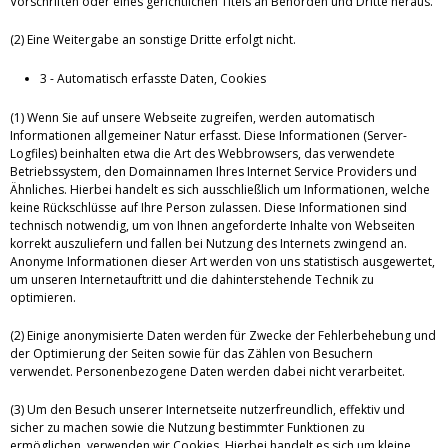
Vorschriften oder eines gerichtlichen Titels an Behörden und Dritte heraus.
(2) Eine Weitergabe an sonstige Dritte erfolgt nicht.
3 - Automatisch erfasste Daten, Cookies
(1) Wenn Sie auf unsere Webseite zugreifen, werden automatisch
Informationen allgemeiner Natur erfasst. Diese Informationen (Server-
Logfiles) beinhalten etwa die Art des Webbrowsers, das verwendete
Betriebssystem, den Domainnamen Ihres Internet Service Providers und
Ähnliches. Hierbei handelt es sich ausschließlich um Informationen, welche
keine Rückschlüsse auf Ihre Person zulassen. Diese Informationen sind
technisch notwendig, um von Ihnen angeforderte Inhalte von Webseiten
korrekt auszuliefern und fallen bei Nutzung des Internets zwingend an.
Anonyme Informationen dieser Art werden von uns statistisch ausgewertet,
um unseren Internetauftritt und die dahinterstehende Technik zu
optimieren.
(2) Einige anonymisierte Daten werden für Zwecke der Fehlerbehebung und
der Optimierung der Seiten sowie für das Zählen von Besuchern
verwendet. Personenbezogene Daten werden dabei nicht verarbeitet.
(3) Um den Besuch unserer Internetseite nutzerfreundlich, effektiv und
sicher zu machen sowie die Nutzung bestimmter Funktionen zu
ermöglichen, verwenden wir Cookies. Hierbei handelt es sich um kleine