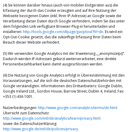
(4) Sie können darüber hinaus (auch von mobilen Endgeräten aus) die
Erfassung der durch das Cookie erzeugten und auf Ihre Nutzung der
Webseite bezogenen Daten (inkl. Ihrer IP-Adresse) an Google sowie die
Verarbeitung dieser Daten durch Google verhindern, indem Sie das unter
dem folgenden Link verfügbare Browser-Plug-in herunterladen und
installieren:
http://tools.google.com/dlpage/gaoptout?hl=de
. Es wird ein
Opt-Out-Cookie gesetzt, das die zukünftige Erfassung Ihrer Daten beim
Besuch dieser Website verhindert.
(5) Wir verwenden Google Analytics mit der Erweiterung „_anonymizeIp()“.
Dadurch werden IP-Adressen gekürzt weiterverarbeitet, eine direkte
Personenbeziehbarkeit kann damit ausgeschlossen werden.
(6) Die Nutzung von Google Analytics erfolgt in Übereinstimmung mit den
Voraussetzungen, auf die sich die deutschen Datenschutzbehörden mit
Google verständigten. Informationen des Drittanbieters: Google Dublin,
Google Ireland Ltd., Gordon House, Barrow Street, Dublin 4, Ireland, Fax:
+353 (1) 436 1001.
Nutzerbedingungen:
http://www.google.com/analytics/terms/de.html
Übersicht zum Datenschutz:
http://www.google.com/intl/de/analytics/learn/privacy.html
sowie die Datenschutzerklärung:
http://www.google.de/intl/de/policies/privacy