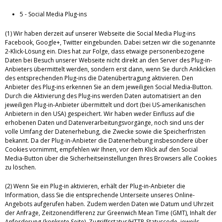
5 - Social Media Plug-ins
(1) Wir haben derzeit auf unserer Webseite die Social Media Plug-ins
Facebook, Google+, Twitter eingebunden. Dabei setzen wir die sogenannte
2-Klick-Lösung ein. Dies hat zur Folge, dass etwaige personenbezogene
Daten bei Besuch unserer Webseite nicht direkt an den Server des Plug-in-
Anbieters übermittelt werden, sondern erst dann, wenn Sie durch Anklicken
des entsprechenden Plug-ins die Datenübertragung aktivieren. Den
Anbieter des Plug-ins erkennen Sie an dem jeweiligen Social Media-Button.
Durch die Aktivierung des Plug-ins werden Daten automatisiert an den
jeweiligen Plug-in-Anbieter übermittelt und dort (bei US-amerikanischen
Anbietern in den USA) gespeichert. Wir haben weder Einfluss auf die
erhobenen Daten und Datenverarbeitungsvorgänge, noch sind uns der
volle Umfang der Datenerhebung, die Zwecke sowie die Speicherfristen
bekannt. Da der Plug-in-Anbieter die Datenerhebung insbesondere über
Cookies vornimmt, empfehlen wir Ihnen, vor dem Klick auf den Social
Media-Button über die Sicherheitseinstellungen Ihres Browsers alle Cookies
zu löschen.
(2) Wenn Sie ein Plug-in aktivieren, erhält der Plug-in-Anbieter die
Information, dass Sie die entsprechende Unterseite unseres Online-
Angebots aufgerufen haben. Zudem werden Daten wie Datum und Uhrzeit
der Anfrage, Zeitzonendifferenz zur Greenwich Mean Time (GMT), Inhalt der
Anforderung (konkrete Seite), Zugriffsstatus/HTTP-Statuscode, jeweils