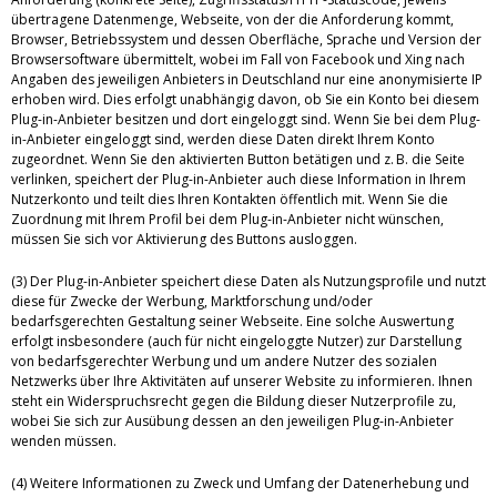
übertragene Datenmenge, Webseite, von der die Anforderung kommt,
Browser, Betriebssystem und dessen Oberfläche, Sprache und Version der
Browsersoftware übermittelt, wobei im Fall von Facebook und Xing nach
Angaben des jeweiligen Anbieters in Deutschland nur eine anonymisierte IP
erhoben wird. Dies erfolgt unabhängig davon, ob Sie ein Konto bei diesem
Plug-in-Anbieter besitzen und dort eingeloggt sind. Wenn Sie bei dem Plug-
in-Anbieter eingeloggt sind, werden diese Daten direkt Ihrem Konto
zugeordnet. Wenn Sie den aktivierten Button betätigen und z. B. die Seite
verlinken, speichert der Plug-in-Anbieter auch diese Information in Ihrem
Nutzerkonto und teilt dies Ihren Kontakten öffentlich mit. Wenn Sie die
Zuordnung mit Ihrem Profil bei dem Plug-in-Anbieter nicht wünschen,
müssen Sie sich vor Aktivierung des Buttons ausloggen.
(3) Der Plug-in-Anbieter speichert diese Daten als Nutzungsprofile und nutzt
diese für Zwecke der Werbung, Marktforschung und/oder
bedarfsgerechten Gestaltung seiner Webseite. Eine solche Auswertung
erfolgt insbesondere (auch für nicht eingeloggte Nutzer) zur Darstellung
von bedarfsgerechter Werbung und um andere Nutzer des sozialen
Netzwerks über Ihre Aktivitäten auf unserer Website zu informieren. Ihnen
steht ein Widerspruchsrecht gegen die Bildung dieser Nutzerprofile zu,
wobei Sie sich zur Ausübung dessen an den jeweiligen Plug-in-Anbieter
wenden müssen.
(4) Weitere Informationen zu Zweck und Umfang der Datenerhebung und