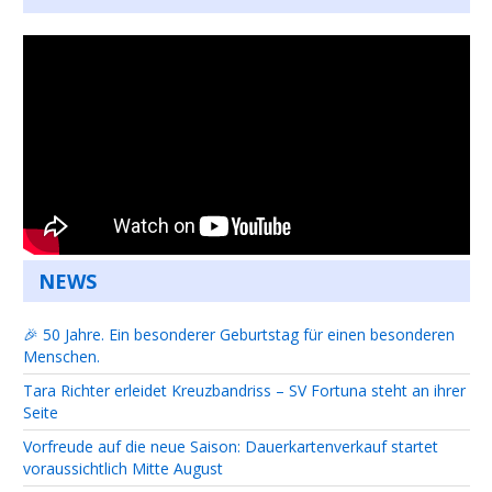
NEWS
🎉 50 Jahre. Ein besonderer Geburtstag für einen besonderen
Menschen.
Tara Richter erleidet Kreuzbandriss – SV Fortuna steht an ihrer
Seite
Vorfreude auf die neue Saison: Dauerkartenverkauf startet
voraussichtlich Mitte August