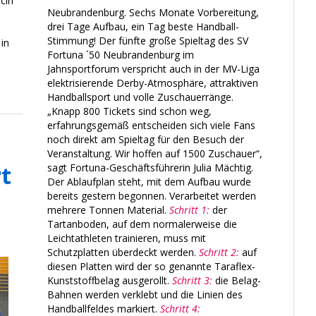
cin
Neubrandenburg. Sechs Monate Vorbereitung,
drei Tage Aufbau, ein Tag beste Handball-
Stimmung! Der fünfte große Spieltag des SV
in
Fortuna ´50 Neubrandenburg im
Jahnsportforum verspricht auch in der MV-Liga
elektrisierende Derby-Atmosphäre, attraktiven
Handballsport und volle Zuschauerränge.
„Knapp 800 Tickets sind schon weg,
erfahrungsgemäß entscheiden sich viele Fans
noch direkt am Spieltag für den Besuch der
Veranstaltung. Wir hoffen auf 1500 Zuschauer“,
t
sagt Fortuna-Geschäftsführerin Julia Mächtig.
Der Ablaufplan steht, mit dem Aufbau wurde
bereits gestern begonnen. Verarbeitet werden
mehrere Tonnen Material.
Schritt 1:
der
Tartanboden, auf dem normalerweise die
Leichtathleten trainieren, muss mit
Schutzplatten überdeckt werden.
Schritt 2:
auf
diesen Platten wird der so genannte Taraflex-
Kunststoffbelag ausgerollt.
Schritt 3:
die Belag-
Bahnen werden verklebt und die Linien des
Handballfeldes markiert.
Schritt 4: