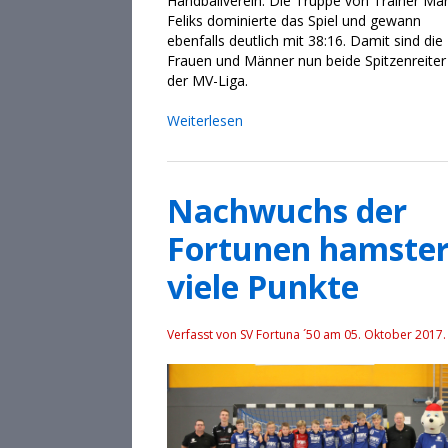
Handballverein. Die Truppe von Trainer Mar
Feliks dominierte das Spiel und gewann
ebenfalls deutlich mit 38:16. Damit sind die
Frauen und Männer nun beide Spitzenreiter 
der MV-Liga.
Weiterlesen
Nachwuchs der
Fortunen hamster
viele Punkte
Verfasst von SV Fortuna ´50 am
05. Oktober 2017
.