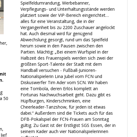
Spielfeldumrandung, Werbebanner,
Verpflegungs- und Unterhaltungsstände werden
platziert sowie der VIP-Bereich eingerichtet…
alles für eine Veranstaltung, die in der
Vergangenheit bis zu 2200 Zuschauer angelockt
hat. Auch diesmal wird für genügend
Abwechslung gesorgt, rund um das Spielfeld
her,
herum sowie in den Pausen zwischen den
Partien. Mächtig: „Bei einem Wurfspiel in der
Halbzeit des Frauenspiels werden sich zwei der
größten Sport-Talente der Stadt mit dem
Handball versuchen - Fußball-Junioren-
mit
Nationalspielerin Lina Jubel vom FCN und
m.
Diskuswerfer Tim Ader vom SCN. Wir haben
eine Tombola, deren Erlös komplett an
ag
Fortunas Nachwuchsarbeit geht. Dazu gibt es
a 50
Hüpfburgen, Kinderschminken, eine
m
Cheerleader-Tanzshow, für jeden ist etwas
dabei.“ Außerdem sind die Tickets auch für das
DFB-Pokalspiel der FCN-Frauen am Sonntag
gültig. Zu Gast ist der Erstligist SGS Essen, der in
n,
seinem Kader auch vier Nationalspielerinnen
lief