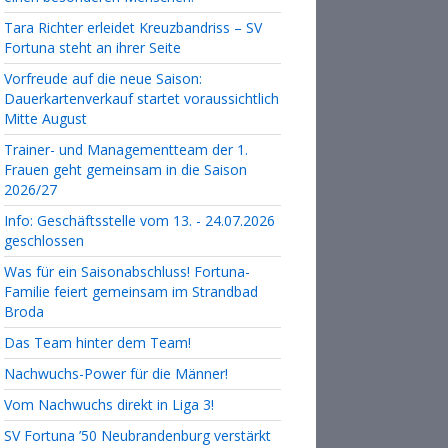
Tara Richter erleidet Kreuzbandriss – SV
Fortuna steht an ihrer Seite
Vorfreude auf die neue Saison:
Dauerkartenverkauf startet voraussichtlich
Mitte August
Trainer- und Managementteam der 1.
Frauen geht gemeinsam in die Saison
2026/27
Info: Geschäftsstelle vom 13. - 24.07.2026
geschlossen
Was für ein Saisonabschluss! Fortuna-
Familie feiert gemeinsam im Strandbad
Broda
Das Team hinter dem Team!
Nachwuchs-Power für die Männer!
Vom Nachwuchs direkt in Liga 3!
SV Fortuna ’50 Neubrandenburg verstärkt