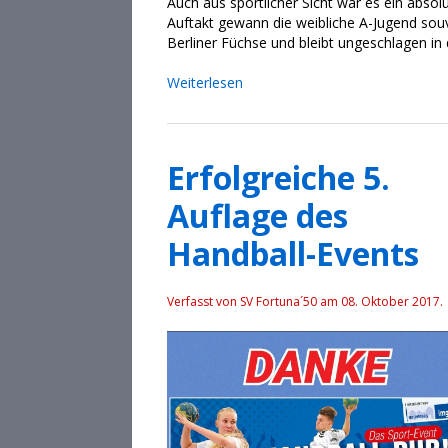
Auch aus sportlicher Sicht war es ein abs
Auftakt gewann die weibliche A-Jugend sou
Berliner Füchse und bleibt ungeschlagen in
Weiterlesen
Erfolgreiche 5.
Auflage des
Handball-Events
Verfasst von SV Fortuna´50 am
08. Oktober 2017
.