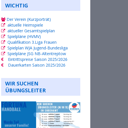
WICHTIG
Der Verein (Kurzporträt)
aktuelle Heimspiele
aktueller Gesamtspielplan
Spielpläne (HVMV)
Qualifikation 3.Liga Frauen
Spielplan WJA Jugend-Bundesliga
Spielpläne JSG NB-Altentreptow
Eintrittspreise Saison 2025/2026
Dauerkarten Saison 2025/2026
WIR SUCHEN
ÜBUNGSLEITER