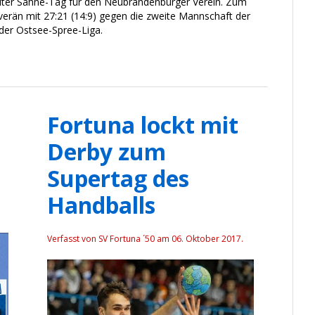
oluter Sahne-Tag für den Neubrandenburger Verein. Zum
verän mit 27:21 (14:9) gegen die zweite Mannschaft der
 der Ostsee-Spree-Liga.
Fortuna lockt mit
Derby zum
Supertag des
Handballs
Verfasst von SV Fortuna ´50 am
06. Oktober 2017
.