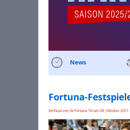
News
Fortuna-Festspie
Verfasst von SV Fortuna ´50 am
09. Oktober 2017
.