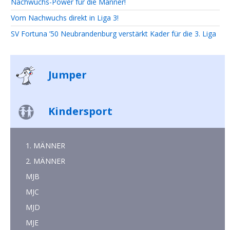
Nachwuchs-Power für die Männer!
Vom Nachwuchs direkt in Liga 3!
SV Fortuna ’50 Neubrandenburg verstärkt Kader für die 3. Liga
Jumper
Kindersport
1. MÄNNER
2. MÄNNER
MJB
MJC
MJD
MJE