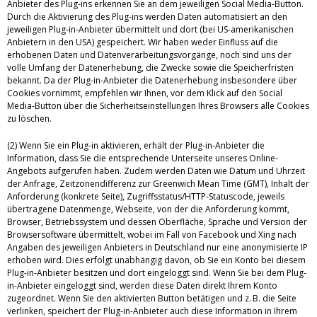
Anbieter des Plug-ins erkennen Sie an dem jeweiligen Social Media-Button.
Durch die Aktivierung des Plug-ins werden Daten automatisiert an den
jeweiligen Plug-in-Anbieter übermittelt und dort (bei US-amerikanischen
Anbietern in den USA) gespeichert. Wir haben weder Einfluss auf die
erhobenen Daten und Datenverarbeitungsvorgänge, noch sind uns der
volle Umfang der Datenerhebung, die Zwecke sowie die Speicherfristen
bekannt. Da der Plug-in-Anbieter die Datenerhebung insbesondere über
Cookies vornimmt, empfehlen wir Ihnen, vor dem Klick auf den Social
Media-Button über die Sicherheitseinstellungen Ihres Browsers alle Cookies
zu löschen.
(2) Wenn Sie ein Plug-in aktivieren, erhält der Plug-in-Anbieter die
Information, dass Sie die entsprechende Unterseite unseres Online-
Angebots aufgerufen haben. Zudem werden Daten wie Datum und Uhrzeit
der Anfrage, Zeitzonendifferenz zur Greenwich Mean Time (GMT), Inhalt der
Anforderung (konkrete Seite), Zugriffsstatus/HTTP-Statuscode, jeweils
übertragene Datenmenge, Webseite, von der die Anforderung kommt,
Browser, Betriebssystem und dessen Oberfläche, Sprache und Version der
Browsersoftware übermittelt, wobei im Fall von Facebook und Xing nach
Angaben des jeweiligen Anbieters in Deutschland nur eine anonymisierte IP
erhoben wird. Dies erfolgt unabhängig davon, ob Sie ein Konto bei diesem
Plug-in-Anbieter besitzen und dort eingeloggt sind. Wenn Sie bei dem Plug-
in-Anbieter eingeloggt sind, werden diese Daten direkt Ihrem Konto
zugeordnet. Wenn Sie den aktivierten Button betätigen und z. B. die Seite
verlinken, speichert der Plug-in-Anbieter auch diese Information in Ihrem