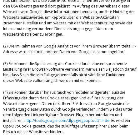
Ausnahmefällen wird die volle IP-Adresse an einen Server von Google in
den USA übertragen und dort gekürzt. Im Auftrag des Betreibers dieser
Webseite wird Google diese Informationen benutzen, um Ihre Nutzung der
Webseite auszuwerten, um Reports über die Webseite-Aktivitäten
zusammenzustellen und um weitere mit der Webseitennutzung sowie der
Internetnutzung verbundene Dienstleistungen gegenüber dem
Webseitenbetreiber zu erbringen.
(2) Die im Rahmen von Google Analytics von Ihrem Browser übermittelte IP-
Adresse wird nicht mit anderen Daten von Google zusammengeführt.
(3) Sie können die Speicherung der Cookies durch eine entsprechende
Einstellung Ihrer Browser-Software verhindern; wir weisen Sie jedoch darauf
hin, dass Sie in diesem Fall gegebenenfalls nicht sämtliche Funktionen
dieser Webseite vollumfänglich werden nutzen können.
(4) Sie können darüber hinaus (auch von mobilen Endgeräten aus) die
Erfassung der durch das Cookie erzeugten und auf Ihre Nutzung der
Webseite bezogenen Daten (inkl. Ihrer IP-Adresse) an Google sowie die
Verarbeitung dieser Daten durch Google verhindern, indem Sie das unter
dem folgenden Link verfügbare Browser-Plug-in herunterladen und
installieren:
http://tools.google.com/dlpage/gaoptout?hl=de
. Es wird ein
Opt-Out-Cookie gesetzt, das die zukünftige Erfassung Ihrer Daten beim
Besuch dieser Website verhindert.