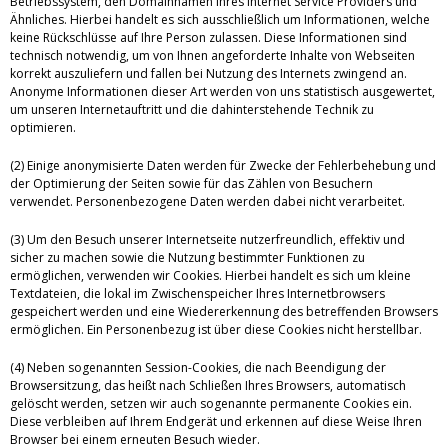
Betriebssystem, den Domainnamen Ihres Internet Service Providers und
Ähnliches. Hierbei handelt es sich ausschließlich um Informationen, welche
keine Rückschlüsse auf Ihre Person zulassen. Diese Informationen sind
technisch notwendig, um von Ihnen angeforderte Inhalte von Webseiten
korrekt auszuliefern und fallen bei Nutzung des Internets zwingend an.
Anonyme Informationen dieser Art werden von uns statistisch ausgewertet,
um unseren Internetauftritt und die dahinterstehende Technik zu
optimieren.
(2) Einige anonymisierte Daten werden für Zwecke der Fehlerbehebung und
der Optimierung der Seiten sowie für das Zählen von Besuchern
verwendet. Personenbezogene Daten werden dabei nicht verarbeitet.
(3) Um den Besuch unserer Internetseite nutzerfreundlich, effektiv und
sicher zu machen sowie die Nutzung bestimmter Funktionen zu
ermöglichen, verwenden wir Cookies. Hierbei handelt es sich um kleine
Textdateien, die lokal im Zwischenspeicher Ihres Internetbrowsers
gespeichert werden und eine Wiedererkennung des betreffenden Browsers
ermöglichen. Ein Personenbezug ist über diese Cookies nicht herstellbar.
(4) Neben sogenannten Session-Cookies, die nach Beendigung der
Browsersitzung, das heißt nach Schließen Ihres Browsers, automatisch
gelöscht werden, setzen wir auch sogenannte permanente Cookies ein.
Diese verbleiben auf Ihrem Endgerät und erkennen auf diese Weise Ihren
Browser bei einem erneuten Besuch wieder.