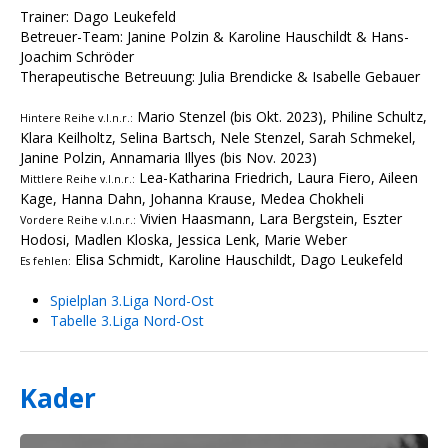
Trainer: Dago Leukefeld
Betreuer-Team: Janine Polzin & Karoline Hauschildt & Hans-
Joachim Schröder
Therapeutische Betreuung: Julia Brendicke & Isabelle Gebauer
Mario Stenzel (bis Okt. 2023), Philine Schultz,
Hintere Reihe v.l.n.r.:
Klara Keilholtz, Selina Bartsch, Nele Stenzel, Sarah Schmekel,
Janine Polzin, Annamaria Illyes (bis Nov. 2023)
Lea-Katharina Friedrich, Laura Fiero, Aileen
Mittlere Reihe v.l.n.r.:
Kage, Hanna Dahn, Johanna Krause, Medea Chokheli
Vivien Haasmann, Lara Bergstein, Eszter
Vordere Reihe v.l.n.r.:
Hodosi, Madlen Kloska, Jessica Lenk, Marie Weber
Elisa Schmidt, Karoline Hauschildt, Dago Leukefeld
Es fehlen:
Spielplan 3.Liga Nord-Ost
Tabelle 3.Liga Nord-Ost
Kader