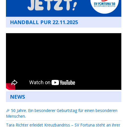
HANDBALL PUR 22.11.2025
NEWS
🎉 50 Jahre. Ein besonderer Geburtstag für einen besonderen
Menschen.
Tara Richter erleidet Kreuzbandriss – SV Fortuna steht an ihrer