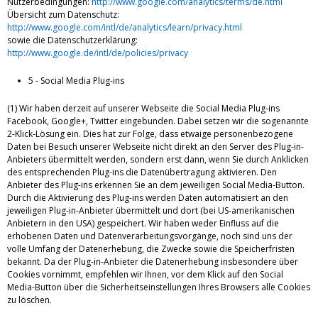
Nutzerbedingungen:
http://www.google.com/analytics/terms/de.html
Übersicht zum Datenschutz:
http://www.google.com/intl/de/analytics/learn/privacy.html
sowie die Datenschutzerklärung:
http://www.google.de/intl/de/policies/privacy
5 - Social Media Plug-ins
(1) Wir haben derzeit auf unserer Webseite die Social Media Plug-ins
Facebook, Google+, Twitter eingebunden. Dabei setzen wir die sogenannte
2-Klick-Lösung ein. Dies hat zur Folge, dass etwaige personenbezogene
Daten bei Besuch unserer Webseite nicht direkt an den Server des Plug-in-
Anbieters übermittelt werden, sondern erst dann, wenn Sie durch Anklicken
des entsprechenden Plug-ins die Datenübertragung aktivieren. Den
Anbieter des Plug-ins erkennen Sie an dem jeweiligen Social Media-Button.
Durch die Aktivierung des Plug-ins werden Daten automatisiert an den
jeweiligen Plug-in-Anbieter übermittelt und dort (bei US-amerikanischen
Anbietern in den USA) gespeichert. Wir haben weder Einfluss auf die
erhobenen Daten und Datenverarbeitungsvorgänge, noch sind uns der
volle Umfang der Datenerhebung, die Zwecke sowie die Speicherfristen
bekannt. Da der Plug-in-Anbieter die Datenerhebung insbesondere über
Cookies vornimmt, empfehlen wir Ihnen, vor dem Klick auf den Social
Media-Button über die Sicherheitseinstellungen Ihres Browsers alle Cookies
zu löschen.