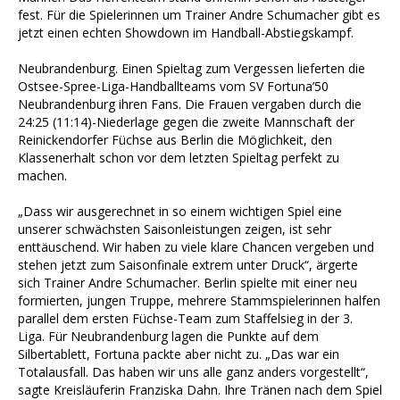
fest. Für die Spielerinnen um Trainer Andre Schumacher gibt es
jetzt einen echten Showdown im Handball-Abstiegskampf.
Neubrandenburg. Einen Spieltag zum Vergessen lieferten die
Ostsee-Spree-Liga-Handballteams vom SV Fortuna’50
Neubrandenburg ihren Fans. Die Frauen vergaben durch die
24:25 (11:14)-Niederlage gegen die zweite Mannschaft der
Reinickendorfer Füchse aus Berlin die Möglichkeit, den
Klassenerhalt schon vor dem letzten Spieltag perfekt zu
machen.
„Dass wir ausgerechnet in so einem wichtigen Spiel eine
unserer schwächsten Saisonleistungen zeigen, ist sehr
enttäuschend. Wir haben zu viele klare Chancen vergeben und
stehen jetzt zum Saisonfinale extrem unter Druck“, ärgerte
sich Trainer Andre Schumacher. Berlin spielte mit einer neu
formierten, jungen Truppe, mehrere Stammspielerinnen halfen
parallel dem ersten Füchse-Team zum Staffelsieg in der 3.
Liga. Für Neubrandenburg lagen die Punkte auf dem
Silbertablett, Fortuna packte aber nicht zu. „Das war ein
Totalausfall. Das haben wir uns alle ganz anders vorgestellt“,
sagte Kreisläuferin Franziska Dahn. Ihre Tränen nach dem Spiel