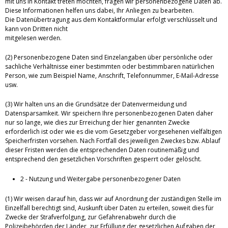
mit uns in Kontakt treten möchten, fragen wir personenbezogene Daten ab.
Diese Informationen helfen uns dabei, Ihr Anliegen zu bearbeiten.
Die Datenübertragung aus dem Kontaktformular erfolgt verschlüsselt und
kann von Dritten nicht
mitgelesen werden.
(2) Personenbezogene Daten sind Einzelangaben über persönliche oder
sachliche Verhältnisse einer bestimmten oder bestimmbaren natürlichen
Person, wie zum Beispiel Name, Anschrift, Telefonnummer, E-Mail-Adresse
usw.
(3) Wir halten uns an die Grundsätze der Datenvermeidung und
Datensparsamkeit. Wir speichern Ihre personenbezogenen Daten daher
nur so lange, wie dies zur Erreichung der hier genannten Zwecke
erforderlich ist oder wie es die vom Gesetzgeber vorgesehenen vielfältigen
Speicherfristen vorsehen. Nach Fortfall des jeweiligen Zweckes bzw. Ablauf
dieser Fristen werden die entsprechenden Daten routinemäßig und
entsprechend den gesetzlichen Vorschriften gesperrt oder gelöscht.
2 - Nutzung und Weitergabe personenbezogener Daten
(1) Wir weisen darauf hin, dass wir auf Anordnung der zuständigen Stelle im
Einzelfall berechtigt sind, Auskunft über Daten zu erteilen, soweit dies für
Zwecke der Strafverfolgung, zur Gefahrenabwehr durch die
Polizeibehörden der Länder, zur Erfüllung der gesetzlichen Aufgaben der