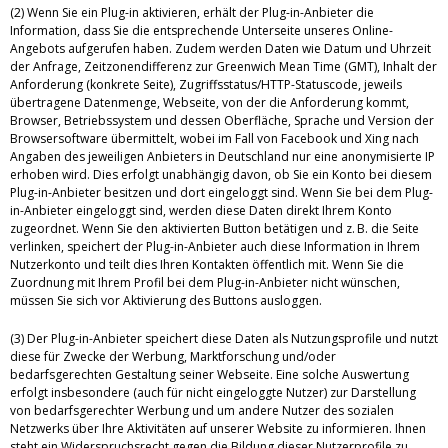
(2) Wenn Sie ein Plug-in aktivieren, erhält der Plug-in-Anbieter die
Information, dass Sie die entsprechende Unterseite unseres Online-
Angebots aufgerufen haben. Zudem werden Daten wie Datum und Uhrzeit
der Anfrage, Zeitzonendifferenz zur Greenwich Mean Time (GMT), Inhalt der
Anforderung (konkrete Seite), Zugriffsstatus/HTTP-Statuscode, jeweils
übertragene Datenmenge, Webseite, von der die Anforderung kommt,
Browser, Betriebssystem und dessen Oberfläche, Sprache und Version der
Browsersoftware übermittelt, wobei im Fall von Facebook und Xing nach
Angaben des jeweiligen Anbieters in Deutschland nur eine anonymisierte IP
erhoben wird. Dies erfolgt unabhängig davon, ob Sie ein Konto bei diesem
Plug-in-Anbieter besitzen und dort eingeloggt sind. Wenn Sie bei dem Plug-
in-Anbieter eingeloggt sind, werden diese Daten direkt Ihrem Konto
zugeordnet. Wenn Sie den aktivierten Button betätigen und z. B. die Seite
verlinken, speichert der Plug-in-Anbieter auch diese Information in Ihrem
Nutzerkonto und teilt dies Ihren Kontakten öffentlich mit. Wenn Sie die
Zuordnung mit Ihrem Profil bei dem Plug-in-Anbieter nicht wünschen,
müssen Sie sich vor Aktivierung des Buttons ausloggen.
(3) Der Plug-in-Anbieter speichert diese Daten als Nutzungsprofile und nutzt
diese für Zwecke der Werbung, Marktforschung und/oder
bedarfsgerechten Gestaltung seiner Webseite. Eine solche Auswertung
erfolgt insbesondere (auch für nicht eingeloggte Nutzer) zur Darstellung
von bedarfsgerechter Werbung und um andere Nutzer des sozialen
Netzwerks über Ihre Aktivitäten auf unserer Website zu informieren. Ihnen
steht ein Widerspruchsrecht gegen die Bildung dieser Nutzerprofile zu,